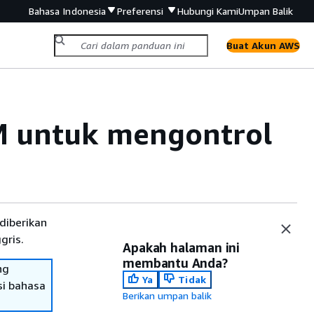
Bahasa Indonesia
Preferensi
Hubungi Kami
Umpan Balik
Buat Akun AWS
M untuk mengontrol
diberikan
gris.
Apakah halaman ini
membantu Anda?
ng
Ya
Tidak
si bahasa
Berikan umpan balik