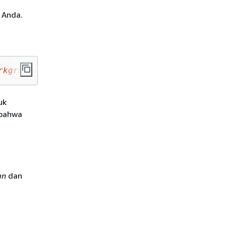
 Anda.
rkgroup-name>
uk
 bahwa
an
dan