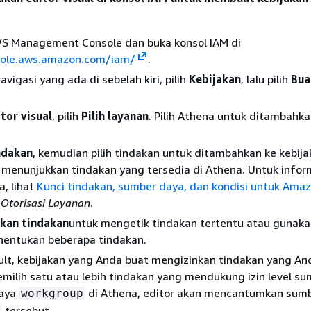
S Management Console dan buka konsol IAM di
sole.aws.amazon.com/iam/
.
avigasi yang ada di sebelah kiri, pilih
Kebijakan
, lalu pilih
Bua
tor visual
, pilih
Pilih layanan
. Pilih Athena untuk ditambahka
indakan
, kemudian pilih tindakan untuk ditambahkan ke kebija
l menunjukkan tindakan yang tersedia di Athena. Untuk infor
, lihat
Kunci tindakan, sumber daya, dan kondisi untuk Ama
i
Otorisasi Layanan
.
kan tindakan
untuk mengetik tindakan tertentu atau gunaka
enentukan beberapa tindakan.
lt, kebijakan yang Anda buat mengizinkan tindakan yang Anda
milih satu atau lebih tindakan yang mendukung izin level s
daya
di Athena, editor akan mencantumkan sum
workgroup
tersebut.