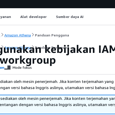
ayanan
Alat developer
Sumber daya AI
i
Amazon Athena
Panduan Pengguna
unakan kebijakan IA
i
Amazon Athena
Panduan Pengguna
 workgroup
wn
Mode fokus
diakan oleh mesin penerjemah. Jika konten terjemahan yang 
gan versi bahasa Inggris aslinya, utamakan versi bahasa Ing
sediakan oleh mesin penerjemah. Jika konten terjemahan ya
tentangan dengan versi bahasa Inggris aslinya, utamakan ver