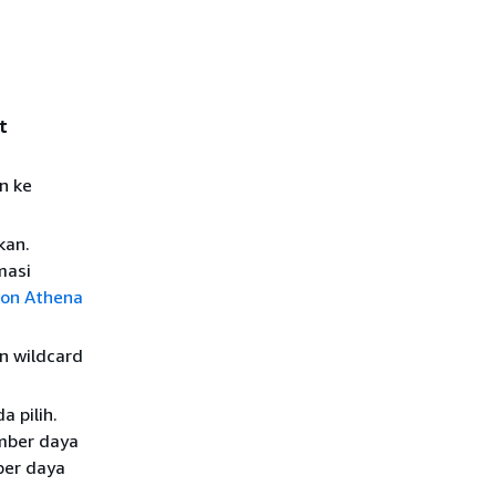
t
n ke
kan.
masi
zon Athena
n wildcard
 pilih.
umber daya
ber daya