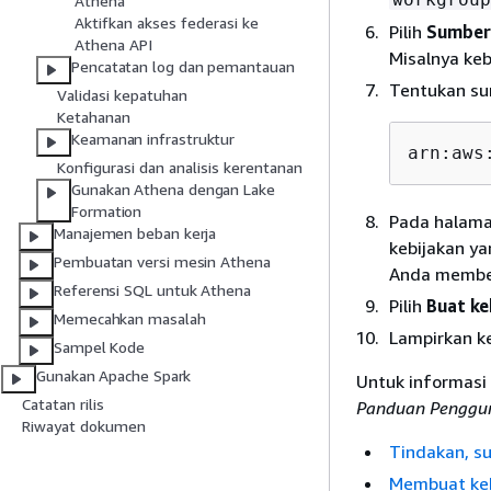
Athena
Aktifkan akses federasi ke
Pilih
Sumber
Athena API
Misalnya keb
Pencatatan log dan pemantauan
Tentukan s
Validasi kepatuhan
Ketahanan
Keamanan infrastruktur
arn:aws
Konfigurasi dan analisis kerentanan
Gunakan Athena dengan Lake
Formation
Pada halam
Manajemen beban kerja
kebijakan y
Pembuatan versi mesin Athena
Anda member
Referensi SQL untuk Athena
Pilih
Buat ke
Memecahkan masalah
Lampirkan ke
Sampel Kode
Gunakan Apache Spark
Untuk informasi 
Catatan rilis
Panduan Penggu
Riwayat dokumen
Tindakan, s
Membuat keb