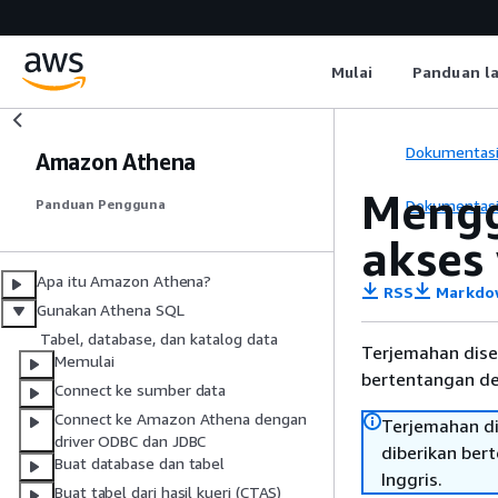
Mulai
Panduan l
Dokumentas
Amazon Athena
Mengg
Dokumentas
Panduan Pengguna
akses
Apa itu Amazon Athena?
RSS
Markdo
Gunakan Athena SQL
Tabel, database, dan katalog data
Terjemahan dise
Memulai
bertentangan den
Connect ke sumber data
Connect ke Amazon Athena dengan
Terjemahan di
driver ODBC dan JDBC
diberikan ber
Buat database dan tabel
Inggris.
Buat tabel dari hasil kueri (CTAS)