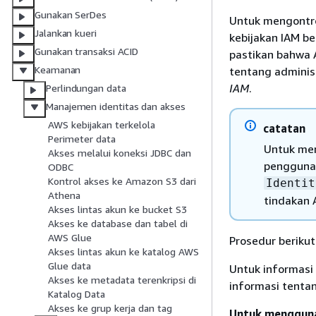
Gunakan SerDes
Untuk mengontrol
Jalankan kueri
kebijakan IAM be
Gunakan transaksi ACID
pastikan bahwa 
Keamanan
tentang administ
IAM
.
Perlindungan data
Manajemen identitas dan akses
AWS kebijakan terkelola
catatan
Perimeter data
Untuk men
Akses melalui koneksi JDBC dan
pengguna 
ODBC
Kontrol akses ke Amazon S3 dari
Identit
Athena
tindakan 
Akses lintas akun ke bucket S3
Akses ke database dan tabel di
AWS Glue
Prosedur berikut
Akses lintas akun ke katalog AWS
Glue data
Untuk informasi 
Akses ke metadata terenkripsi di
informasi tentan
Katalog Data
Akses ke grup kerja dan tag
Untuk mengguna