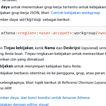
 daya
untuk menentukan grup kerja tertentu untuk kebijakan
ijakan grup kerja JSON, lihat.
Contoh kebijakan workgroup
umber daya
sebagai berikut:
workgroup
:athena:
<region>
:
<user-account>
:workgroup/
<wo
an
Tinjau kebijakan
, ketik
Nama
dan
Deskripsi
(opsional) unt
ang Anda buat. Tinjau ringkasan kebijakan untuk memastikan
ikan izin yang dimaksud.
bijakan
untuk menyimpan kebijakan baru Anda.
bijakan berbasis identitas ini ke pengguna, grup, atau peran.
selengkapnya, lihat topik berikut di
Referensi Otorisasi Layan
na IAM:
umber daya, dan kunci kondisi untuk Amazon Athena
ijakan dengan editor visual