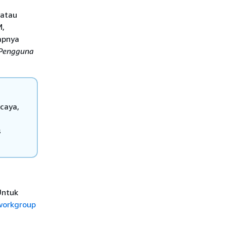
 atau
M,
apnya
Pengguna
caya,
s
Untuk
workgroup