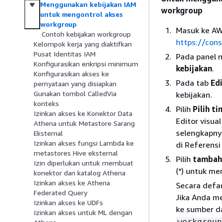
Menggunakan kebijakan IAM
workgroup
untuk mengontrol akses
workgroup
Masuk ke AW
Contoh kebijakan workgroup
https://con
Kelompok kerja yang diaktifkan
Pusat Identitas IAM
Pada panel n
Konfigurasikan enkripsi minimum
kebijakan
.
Konfigurasikan akses ke
Pada tab
Edi
pernyataan yang disiapkan
Gunakan tombol CalledVia
kebijakan.
konteks
Pilih
Pilih t
Izinkan akses ke Konektor Data
Editor visua
Athena untuk Metastore Sarang
selengkapnya
Eksternal
Izinkan akses fungsi Lambda ke
di Referens
metastores Hive eksternal
Pilih
tambah
Izin diperlukan untuk membuat
(*) untuk m
konektor dan katalog Athena
Izinkan akses ke Athena
Secara defau
Federated Query
Jika Anda me
Izinkan akses ke UDFs
ke sumber 
Izinkan akses untuk ML dengan
workgroup