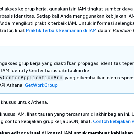
 akses ke grup kerja, gunakan izin IAM tingkat sumber daya
rbasis identitas. Setiap kali Anda menggunakan kebijakan IA
Anda mengikuti praktik terbaik IAM. Untuk informasi selengk
rator, lihat
Praktik terbaik keamanan di IAM
dalam
Panduan 
gakses grup kerja yang diaktifkan propagasi identitas teper
IAM Identity Center harus ditetapkan ke
yang dikembalikan oleh respon
yCenterApplicationArn
API Athena.
GetWorkGroup
 khusus untuk Athena.
khusus IAM, lihat tautan yang tercantum di akhir bagian ini. 
g contoh kebijakan grup kerja JSON, lihat.
Contoh kebijakan 
kan editor visual di konsol IAM untuk membuat kebijakan