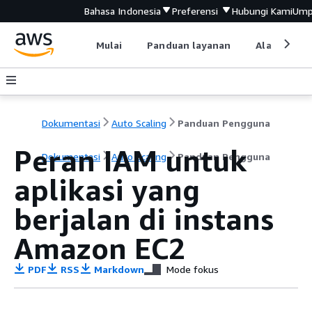
Bahasa Indonesia
Preferensi
Hubungi Kami
Ump
Mulai
Panduan layanan
Alat devel
Dokumentasi
Auto Scaling
Panduan Pengguna
Peran IAM untuk
Dokumentasi
Auto Scaling
Panduan Pengguna
aplikasi yang
berjalan di instans
Amazon EC2
PDF
RSS
Markdown
Mode fokus