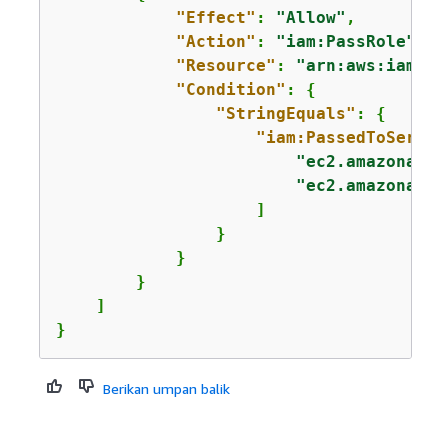
"Effect"
: 
"Allow"
,

"Action"
: 
"iam:PassRole"
,

"Resource"
: 
"arn:aws:iam::
1
"Condition"
: 
{
"StringEquals"
: 
{
"iam:PassedToServic
"ec2.amazonaws.
"ec2.amazonaws.
                    ]

                }

            }

        }

    ]

}
Berikan umpan balik