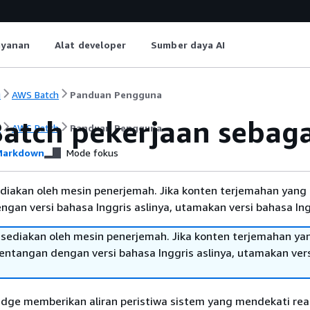
ayanan
Alat developer
Sumber daya AI
i
AWS Batch
Panduan Pengguna
atch pekerjaan sebaga
i
AWS Batch
Panduan Pengguna
arkdown
Mode fokus
diakan oleh mesin penerjemah. Jika konten terjemahan yang 
gan versi bahasa Inggris aslinya, utamakan versi bahasa Ing
sediakan oleh mesin penerjemah. Jika konten terjemahan ya
tentangan dengan versi bahasa Inggris aslinya, utamakan ver
dge memberikan aliran peristiwa sistem yang mendekati rea