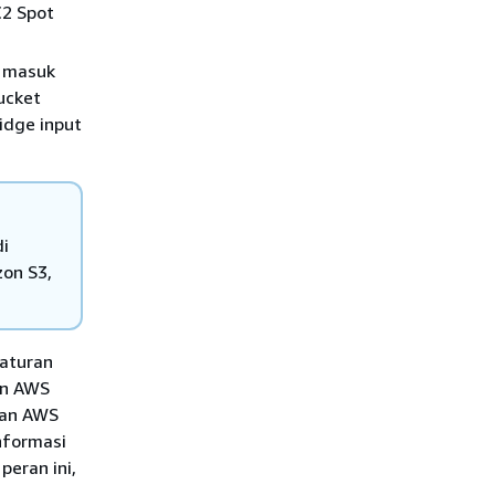
C2 Spot
g masuk
bucket
idge input
di
zon S3,
aturan
an AWS
kan AWS
nformasi
peran ini,