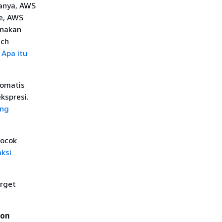
anya, AWS
ce, AWS
unakan
tch
t
Apa itu
tomatis
kspresi.
ang
cocok
ksi
rget
ron