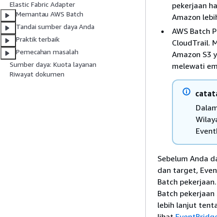
Elastic Fabric Adapter
pekerjaan h
Memantau AWS Batch
Amazon lebi
Tandai sumber daya Anda
AWS Batch P
Praktik terbaik
CloudTrail. 
Pemecahan masalah
Amazon S3 ya
Sumber daya: Kuota layanan
melewati em
Riwayat dokumen
catat
Dalam
Wilay
Event
Sebelum Anda da
dan target, Eve
Batch pekerjaan
Batch pekerjaan
lebih lanjut ten
lihat
EventBridg