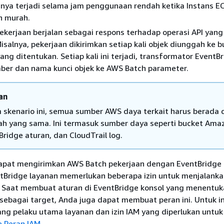
anya terjadi selama jam penggunaan rendah ketika Instans E
h murah.
ekerjaan berjalan sebagai respons terhadap operasi API yan
Misalnya, pekerjaan dikirimkan setiap kali objek diunggah ke 
ng ditentukan. Setiap kali ini terjadi, transformator EventBr
ber dan nama kunci objek ke AWS Batch parameter.
an
 skenario ini, semua sumber AWS daya terkait harus berada 
ah yang sama. Ini termasuk sumber daya seperti bucket Ama
Bridge aturan, dan CloudTrail log.
pat mengirimkan AWS Batch pekerjaan dengan EventBridge 
ntBridge layanan memerlukan beberapa izin untuk menjalank
. Saat membuat aturan di EventBridge konsol yang menentu
 sebagai target, Anda juga dapat membuat peran ini. Untuk i
tang pelaku utama layanan dan izin IAM yang diperlukan untuk 
e Peran IAM
.