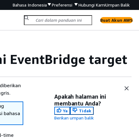
Bahasa Indonesia
Preferensi
Hubungi Kami
Umpan Balik
Buat Akun AWS
i EventBridge target
diberikan
gris.
Apakah halaman ini
membantu Anda?
ng
Ya
Tidak
si bahasa
Berikan umpan balik
l-time