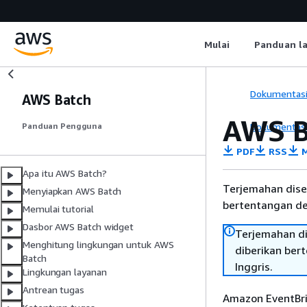
Mulai
Panduan l
Dokumentas
AWS Batch
AWS B
Dokumentas
Panduan Pengguna
PDF
RSS
M
Apa itu AWS Batch?
Terjemahan dise
Menyiapkan AWS Batch
bertentangan den
Memulai tutorial
Dasbor AWS Batch widget
Terjemahan di
Menghitung lingkungan untuk AWS
diberikan ber
Batch
Inggris.
Lingkungan layanan
Antrean tugas
Amazon EventBri