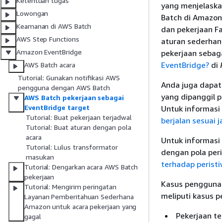
Ketentuan tugas
yang menjelaska
Lowongan
Batch di Amazon 
Keamanan di AWS Batch
dan pekerjaan F
AWS Step Functions
aturan sederhan
Amazon EventBridge
pekerjaan sebaga
EventBridge?
di
AWS Batch acara
Tutorial: Gunakan notifikasi AWS
Anda juga dapat
pengguna dengan AWS Batch
yang dipanggil
AWS Batch pekerjaan sebagai
EventBridge target
Untuk informasi 
Tutorial: Buat pekerjaan terjadwal
berjalan sesuai 
Tutorial: Buat aturan dengan pola
acara
Untuk informasi
Tutorial: Lulus transformator
dengan pola peri
masukan
terhadap perist
Tutorial: Dengarkan acara AWS Batch
pekerjaan
Kasus penggunaa
Tutorial: Mengirim peringatan
meliputi kasus 
Layanan Pemberitahuan Sederhana
Amazon untuk acara pekerjaan yang
Pekerjaan te
gagal