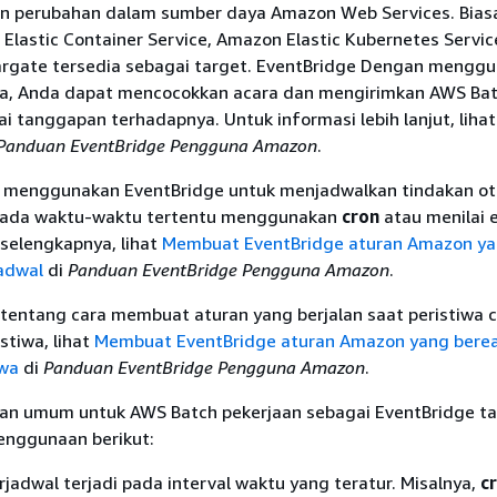
n perubahan dalam sumber daya Amazon Web Services. Bias
Elastic Container Service, Amazon Elastic Kubernetes Servi
argate tersedia sebagai target. EventBridge Dengan mengg
a, Anda dapat mencocokkan acara dan mengirimkan AWS Ba
i tanggapan terhadapnya. Untuk informasi lebih lanjut, liha
Panduan EventBridge Pengguna Amazon
.
 menggunakan EventBridge untuk menjadwalkan tindakan o
 pada waktu-waktu tertentu menggunakan
cron
atau menilai e
selengkapnya, lihat
Membuat EventBridge aturan Amazon y
jadwal
di
Panduan EventBridge Pengguna Amazon
.
 tentang cara membuat aturan yang berjalan saat peristiwa 
stiwa, lihat
Membuat EventBridge aturan Amazon yang berea
iwa
di
Panduan EventBridge Pengguna Amazon
.
n umum untuk AWS Batch pekerjaan sebagai EventBridge ta
penggunaan berikut:
rjadwal terjadi pada interval waktu yang teratur. Misalnya,
c