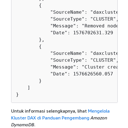
{
            "SourceName": "daxcluster",

            "SourceType": "CLUSTER",

            "Message": "Removed node da
            "Date": 1576702631.329

        },

{
            "SourceName": "daxcluster",

            "SourceType": "CLUSTER",

            "Message": "Cluster created.
            "Date": 1576626560.057

        }

    ]

}
Untuk informasi selengkapnya, lihat
Mengelola
Kluster DAX di Panduan Pengembang
Amazon
DynamoDB
.