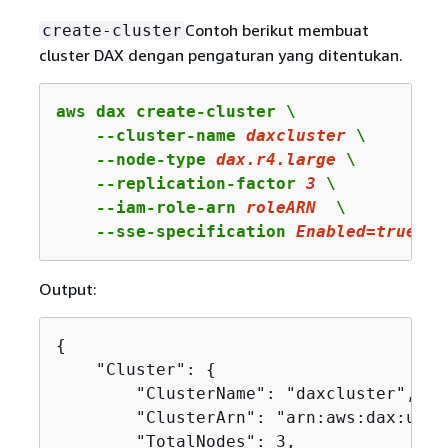
Contoh berikut membuat
create-cluster
cluster DAX dengan pengaturan yang ditentukan.
aws dax create-cluster \

    --cluster-name 
daxcluster
 \

    --node-type 
dax
.r
4
.large
 \

    --replication-factor 
3
 \

    --iam-role-arn 
roleARN
  \

    --sse-specification 
Enabled
=
true
Output:
{
    "Cluster": 
{
        "ClusterName": "daxcluster",

        "ClusterArn": "arn:aws:dax:us-w
        "TotalNodes": 3,
