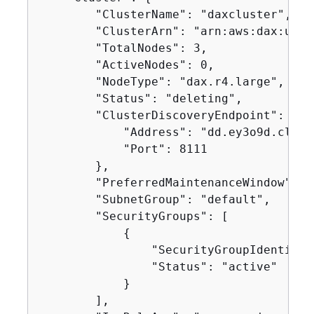
        "ClusterName": "daxcluster",

        "ClusterArn": "arn:aws:dax:us-w
        "TotalNodes": 3,

        "ActiveNodes": 0,

        "NodeType": "dax.r4.large",

        "Status": "deleting",

        "ClusterDiscoveryEndpoint": 
{
            "Address": "dd.ey3o9d.clust
            "Port": 8111

        },

        "PreferredMaintenanceWindow": "
        "SubnetGroup": "default",

        "SecurityGroups": [

{
                "SecurityGroupIdentifie
                "Status": "active"

            }

        ],
