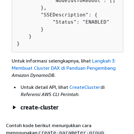
            "NodeIdsToReboot": []

        },

        "SSEDescription": 
{
            "Status": "ENABLED"

        }

    }

}
Untuk informasi selengkapnya, lihat
Langkah 3:
Membuat Cluster DAX di Panduan Pengembang
Amazon DynamoDB
.
Untuk detail API, lihat
CreateCluster
di
Referensi AWS CLI Perintah
.
create-cluster
Contoh kode berikut menunjukkan cara
menggunakan
.
create-parameter-group