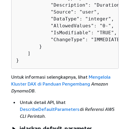
            "Description": "Duration in
            "Source": "user",

            "DataType": "integer",

            "AllowedValues": "0-",

            "IsModifiable": "TRUE",

            "ChangeType": "IMMEDIATE"

        }

    ]

}
Untuk informasi selengkapnya, lihat
Mengelola
Kluster DAX di Panduan Pengembang
Amazon
DynamoDB
.
Untuk detail API, lihat
DescribeDefaultParameters
di
Referensi AWS
CLI Perintah
.
jelaskan-default-parameter