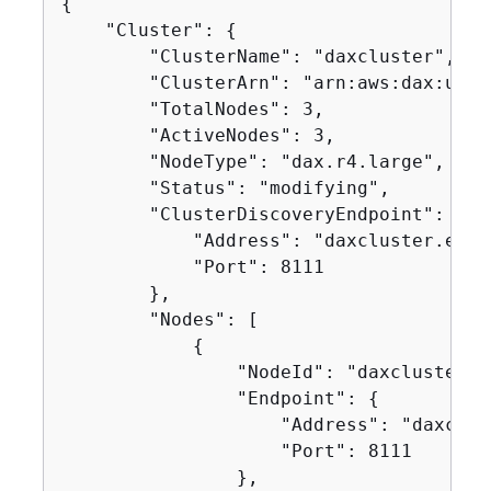
{
    "Cluster": 
{
        "ClusterName": "daxcluster",

        "ClusterArn": "arn:aws:dax:us-w
        "TotalNodes": 3,

        "ActiveNodes": 3,

        "NodeType": "dax.r4.large",

        "Status": "modifying",

        "ClusterDiscoveryEndpoint": 
{
            "Address": "daxcluster.ey3o
            "Port": 8111

        },

        "Nodes": [

{
                "NodeId": "daxcluster-a"
                "Endpoint": 
{
                    "Address": "daxclus
                    "Port": 8111

                },
