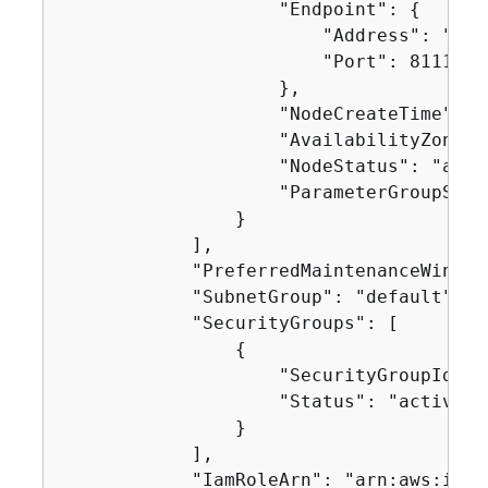
                    "Endpoint": 
{
                        "Address": "dax
                        "Port": 8111

                    },

                    "NodeCreateTime": 1
                    "AvailabilityZone":
                    "NodeStatus": "avail
                    "ParameterGroupStat
                }

            ],

            "PreferredMaintenanceWindow
            "SubnetGroup": "default",

            "SecurityGroups": [

{
                    "SecurityGroupIdent
                    "Status": "active"

                }

            ],

            "IamRoleArn": "arn:aws:iam: