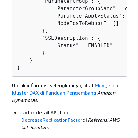
        "ParameterGroup": 
{
            "ParameterGroupName": "defa
            "ParameterApplyStatus": "in-
            "NodeIdsToReboot": []

        },

        "SSEDescription": 
{
            "Status": "ENABLED"

        }

    }

}
Untuk informasi selengkapnya, lihat
Mengelola
Kluster DAX di Panduan Pengembang
Amazon
DynamoDB
.
Untuk detail API, lihat
DecreaseReplicationFactor
di
Referensi AWS
CLI Perintah
.