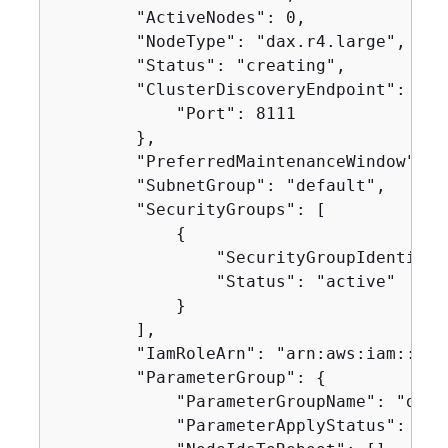
        "ActiveNodes": 0,

        "NodeType": "dax.r4.large",

        "Status": "creating",

        "ClusterDiscoveryEndpoint": 
{
            "Port": 8111

        },

        "PreferredMaintenanceWindow": "
        "SubnetGroup": "default",

        "SecurityGroups": [

{
                "SecurityGroupIdentifie
                "Status": "active"

            }

        ],

        "IamRoleArn": "arn:aws:iam::123
        "ParameterGroup": 
{
            "ParameterGroupName": "defa
            "ParameterApplyStatus": "in-