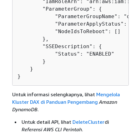
        "IamRoleArn": "arn:aws:iam::123
        "ParameterGroup": 
{
            "ParameterGroupName": "defa
            "ParameterApplyStatus": "in-
            "NodeIdsToReboot": []

        },

        "SSEDescription": 
{
            "Status": "ENABLED"

        }

    }

}
Untuk informasi selengkapnya, lihat
Mengelola
Kluster DAX di Panduan Pengembang
Amazon
DynamoDB
.
Untuk detail API, lihat
DeleteCluster
di
Referensi AWS CLI Perintah
.