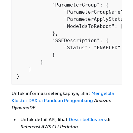
            "ParameterGroup": 
{
                "ParameterGroupName": "
                "ParameterApplyStatus": 
                "NodeIdsToReboot": []

            },

            "SSEDescription": 
{
                "Status": "ENABLED"

            }

        }

    ]

}
Untuk informasi selengkapnya, lihat
Mengelola
Kluster DAX di Panduan Pengembang
Amazon
DynamoDB
.
Untuk detail API, lihat
DescribeClusters
di
Referensi AWS CLI Perintah
.