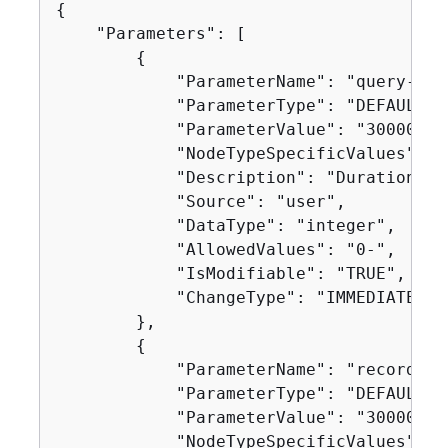
{
    "Parameters": [

{
            "ParameterName": "query-ttl-
            "ParameterType": "DEFAULT",

            "ParameterValue": "300000",

            "NodeTypeSpecificValues": []
            "Description": "Duration in
            "Source": "user",

            "DataType": "integer",

            "AllowedValues": "0-",

            "IsModifiable": "TRUE",

            "ChangeType": "IMMEDIATE"

        },

{
            "ParameterName": "record-ttl
            "ParameterType": "DEFAULT",

            "ParameterValue": "300000",

            "NodeTypeSpecificValues": []