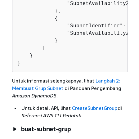
                "SubnetAvailabilityZone
            },

{
                "SubnetIdentifier": "su
                "SubnetAvailabilityZone
            }

        ]

    }

}
Untuk informasi selengkapnya, lihat
Langkah 2:
Membuat Grup Subnet
di Panduan Pengembang
Amazon DynamoDB
.
Untuk detail API, lihat
CreateSubnetGroup
di
Referensi AWS CLI Perintah
.
buat-subnet-grup