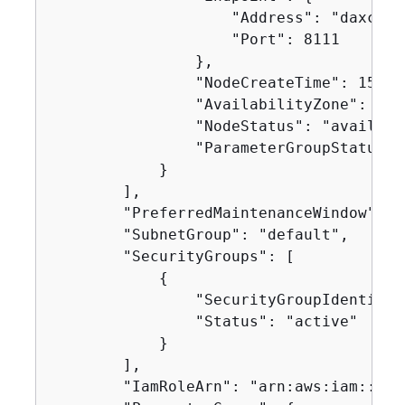
                    "Address": "daxclus
                    "Port": 8111

                },

                "NodeCreateTime": 157662
                "AvailabilityZone": "us-
                "NodeStatus": "available
                "ParameterGroupStatus": 
            }

        ],

        "PreferredMaintenanceWindow": "
        "SubnetGroup": "default",

        "SecurityGroups": [

{
                "SecurityGroupIdentifie
                "Status": "active"

            }

        ],

        "IamRoleArn": "arn:aws:iam::123