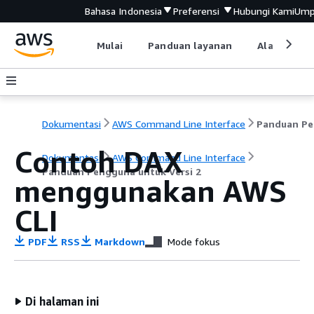
Bahasa Indonesia
Preferensi
Hubungi Kami
Ump
Mulai
Panduan layanan
Alat devel
Dokumentasi
AWS Command Line Interface
Pa
Contoh DAX
Dokumentasi
AWS Command Line Interface
Panduan Pengguna untuk Versi 2
menggunakan AWS
CLI
PDF
RSS
Markdown
Mode fokus
Di halaman ini