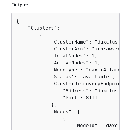
Output:
{
    "Clusters": [

{
            "ClusterName": "daxcluster",
            "ClusterArn": "arn:aws:dax:
            "TotalNodes": 1,

            "ActiveNodes": 1,

            "NodeType": "dax.r4.large",

            "Status": "available",

            "ClusterDiscoveryEndpoint":
                "Address": "daxcluster.
                "Port": 8111

            },

            "Nodes": [

{
                    "NodeId": "daxcluste