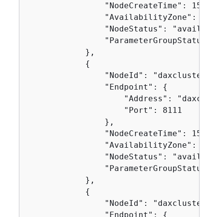
                "NodeCreateTime": 157662
                "AvailabilityZone": "us-
                "NodeStatus": "available
                "ParameterGroupStatus": 
            },

{
                "NodeId": "daxcluster-b"
                "Endpoint": 
{
                    "Address": "daxclus
                    "Port": 8111

                },

                "NodeCreateTime": 157662
                "AvailabilityZone": "us-
                "NodeStatus": "available
                "ParameterGroupStatus": 
            },

{
                "NodeId": "daxcluster-c"
                "Endpoint": 
{