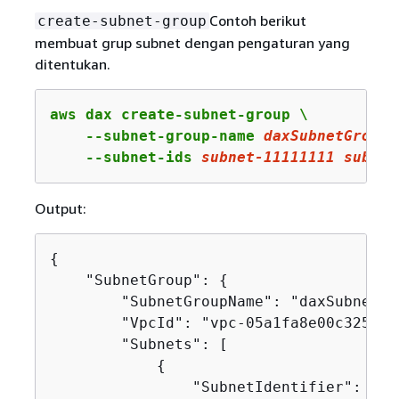
Contoh berikut
create-subnet-group
membuat grup subnet dengan pengaturan yang
ditentukan.
aws dax create-subnet-group \

    --subnet-group-name 
daxSubnetGroup
 
    --subnet-ids 
subnet
-
11111111
subnet
Output:
{
    "SubnetGroup": 
{
        "SubnetGroupName": "daxSubnetGro
        "VpcId": "vpc-05a1fa8e00c325226"
        "Subnets": [

{
                "SubnetIdentifier": "su