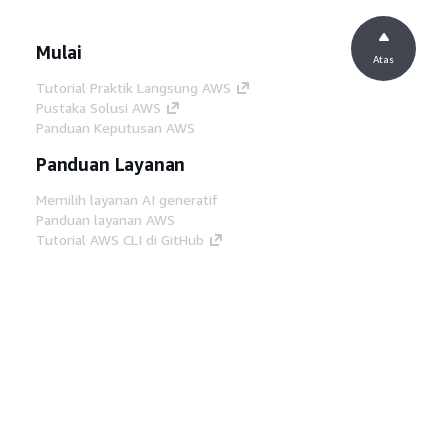
Mulai
Atas
Tutorial Praktik Langsung AWS
Pustaka Solusi AWS
Panduan Keputusan AWS
Panduan Layanan
Memilih layanan AI generatif
Panduan layanan AWS
Tutorial AWS CLI di GitHub
Alat Developer
Pustaka Contoh Kode AWS
AWS CLI
AWS Builder Center
Blog Alat Developer AWS
Tautan Bermanfaat
Unduh server MCP Dokumentasi AWS