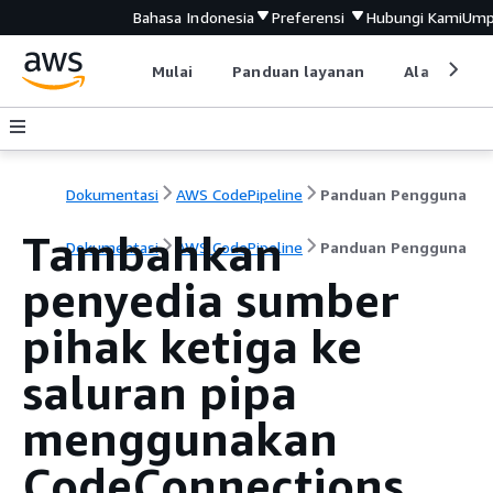
Bahasa Indonesia
Preferensi
Hubungi Kami
Ump
Mulai
Panduan layanan
Alat devel
Dokumentasi
AWS CodePipeline
Panduan Pengguna
Tambahkan
Dokumentasi
AWS CodePipeline
Panduan Pengguna
penyedia sumber
pihak ketiga ke
saluran pipa
menggunakan
CodeConnections