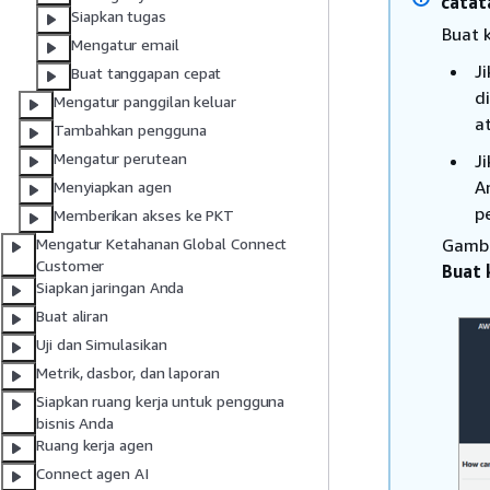
catat
Siapkan tugas
Buat 
Mengatur email
J
Buat tanggapan cepat
d
Mengatur panggilan keluar
a
Tambahkan pengguna
Mengatur perutean
J
A
Menyiapkan agen
p
Memberikan akses ke PKT
Gamba
Mengatur Ketahanan Global Connect
Customer
Buat 
Siapkan jaringan Anda
Buat aliran
Uji dan Simulasikan
Metrik, dasbor, dan laporan
Siapkan ruang kerja untuk pengguna
bisnis Anda
Ruang kerja agen
Connect agen AI