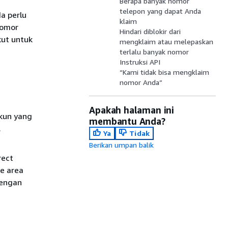
Berapa banyak nomor
telepon yang dapat Anda
a perlu
klaim
nomor
Hindari diblokir dari
kut untuk
mengklaim atau melepaskan
terlalu banyak nomor
Instruksi API
“Kami tidak bisa mengklaim
nomor Anda”
Apakah halaman ini
kun yang
membantu Anda?
.
Ya
Tidak
Berikan umpan balik
rect
de area
dengan