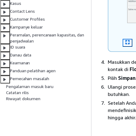
Kasus
Contact Lens
Customer Profiles
Kampanye keluar
Peramalan, perencanaan kapasitas, dan
penjadwalan
ID suara
Danau data
Masukkan des
Keamanan
kontak di
Fl
Panduan pelatihan agen
Pilih
Simpan
Pemecahan masalah
Ulangi pros
Pengalaman masuk baru
Catatan rilis
butuhkan.
Riwayat dokumen
Setelah And
mendefinisi
hingga akhir