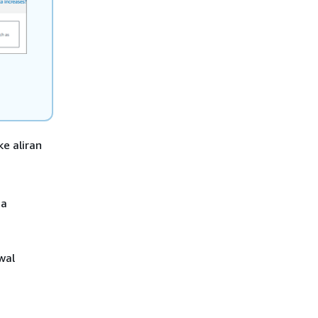
e aliran
da
wal