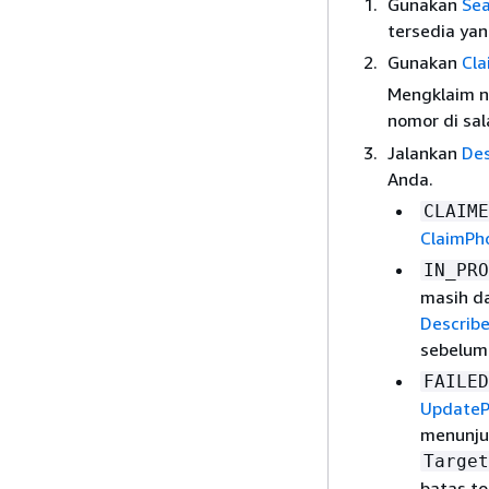
Gunakan
Se
tersedia yan
Gunakan
Cl
Mengklaim 
nomor di sal
Jalankan
De
Anda.
CLAIME
ClaimPh
IN_PRO
masih d
Describ
sebelumn
FAILED
Update
menunju
Target
batas to