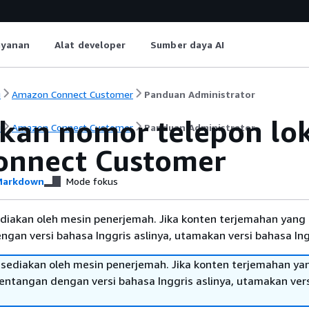
ayanan
Alat developer
Sumber daya AI
i
Amazon Connect Customer
Panduan Administrator
kan nomor telepon lok
i
Amazon Connect Customer
Panduan Administrator
onnect Customer
arkdown
Mode fokus
diakan oleh mesin penerjemah. Jika konten terjemahan yang 
gan versi bahasa Inggris aslinya, utamakan versi bahasa Ing
sediakan oleh mesin penerjemah. Jika konten terjemahan ya
tentangan dengan versi bahasa Inggris aslinya, utamakan ver