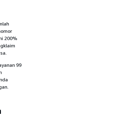
mlah
nomor
ihi 200%
ngklaim
sa.
layanan 99
n
Anda
gan.
n