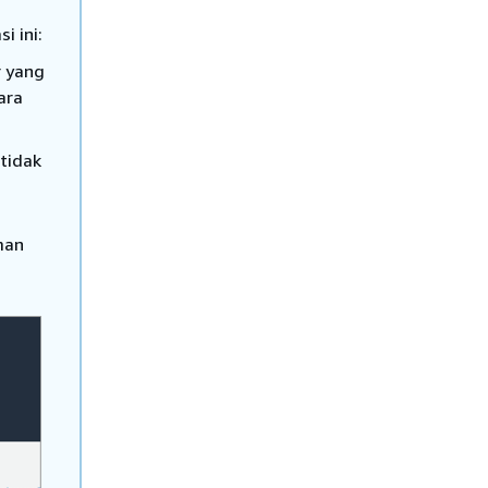
i ini:
r yang
ara
tidak
man