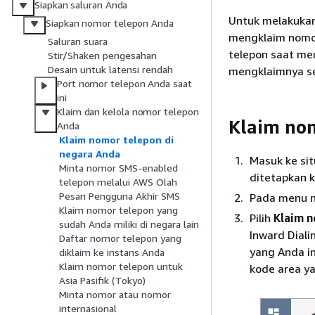
Siapkan saluran Anda
Untuk melakukan
Siapkan nomor telepon Anda
mengklaim nomor
Saluran suara
telepon saat me
Stir/Shaken pengesahan
Desain untuk latensi rendah
mengklaimnya s
Port nomor telepon Anda saat
ini
Klaim dan kelola nomor telepon
Klaim no
Anda
Klaim nomor telepon di
negara Anda
Masuk ke si
Minta nomor SMS-enabled
ditetapkan k
telepon melalui AWS Olah
Pesan Pengguna Akhir SMS
Pada menu na
Klaim nomor telepon yang
Pilih
Klaim 
sudah Anda miliki di negara lain
Inward Diali
Daftar nomor telepon yang
yang Anda i
diklaim ke instans Anda
Klaim nomor telepon untuk
kode area ya
Asia Pasifik (Tokyo)
Minta nomor atau nomor
internasional