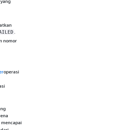
 yang
atkan
.
AILED
im nomor
er
operasi
asi
ang
rena
h mencapai
dari