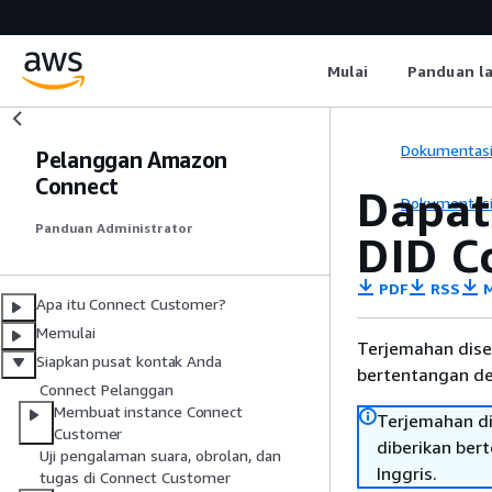
Mulai
Panduan l
Dokumentas
Pelanggan Amazon
Connect
Dapat
Dokumentas
Panduan Administrator
DID C
PDF
RSS
M
Apa itu Connect Customer?
Memulai
Terjemahan dise
Siapkan pusat kontak Anda
bertentangan den
Connect Pelanggan
Membuat instance Connect
Terjemahan di
Customer
diberikan ber
Uji pengalaman suara, obrolan, dan
Inggris.
tugas di Connect Customer