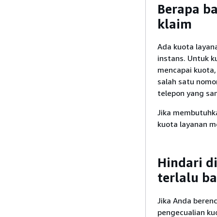
Berapa b
klaim
Ada kuota layana
instans. Untuk k
mencapai kuota,
salah satu nomo
telepon yang sa
Jika membutuhka
kuota layanan m
Hindari d
terlalu b
Jika Anda beren
pengecualian kuo