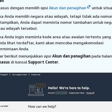
an
kasus dengan memilih opsi
Akun dan penagihan
untuk situas
ika Anda memilih negara atau wilayah, tetapi tidak ada nomo
itampilkan, Anda dapat meminta nomor tambahan untuk neg
tau wilayah tersebut.
ika Anda ingin meminta kode area atau awalan tertentu yang 
nda lihat terdaftar, kami akan mencoba mengakomodasi
ermintaan Anda.
r berikut menunjukkan opsi
Akun dan penagihan
pada hala
kasus
di konsol
Support Center
.