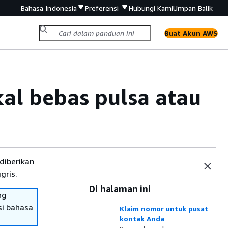
Bahasa Indonesia
Preferensi
Hubungi Kami
Umpan Balik
Buat Akun AWS
al bebas pulsa atau
diberikan
gris.
Di halaman ini
ng
si bahasa
Klaim nomor untuk pusat
kontak Anda