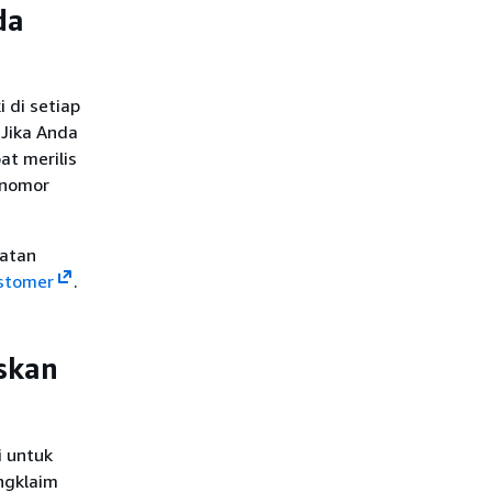
da
 di setiap
. Jika Anda
t merilis
 nomor
katan
ustomer
.
skan
i untuk
ngklaim