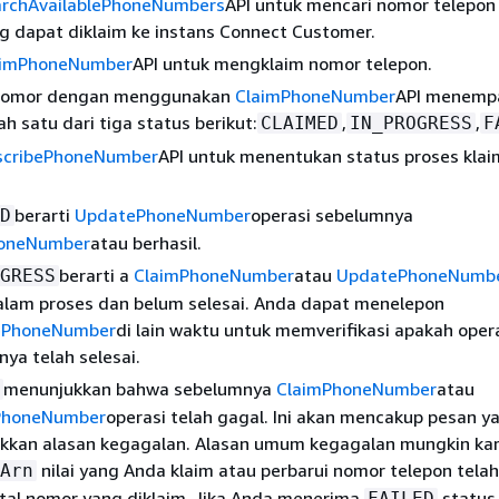
archAvailablePhoneNumbers
API untuk mencari nomor telepon
g dapat diklaim ke instans Connect Customer.
aimPhoneNumber
API untuk mengklaim nomor telepon.
nomor dengan menggunakan
ClaimPhoneNumber
API menemp
ah satu dari tiga status berikut:
,
,
CLAIMED
IN_PROGRESS
F
scribePhoneNumber
API untuk menentukan status proses kla
berarti
UpdatePhoneNumber
operasi sebelumnya
D
oneNumber
atau berhasil.
berarti a
ClaimPhoneNumber
atau
UpdatePhoneNumb
GRESS
alam proses dan belum selesai. Anda dapat menelepon
ePhoneNumber
di lain waktu untuk memverifikasi apakah oper
ya telah selesai.
menunjukkan bahwa sebelumnya
ClaimPhoneNumber
atau
PhoneNumber
operasi telah gagal. Ini akan mencakup pesan y
kkan alasan kegagalan. Alasan umum kegagalan mungkin ka
nilai yang Anda klaim atau perbarui nomor telepon tela
Arn
tal nomor yang diklaim. Jika Anda menerima
status 
FAILED