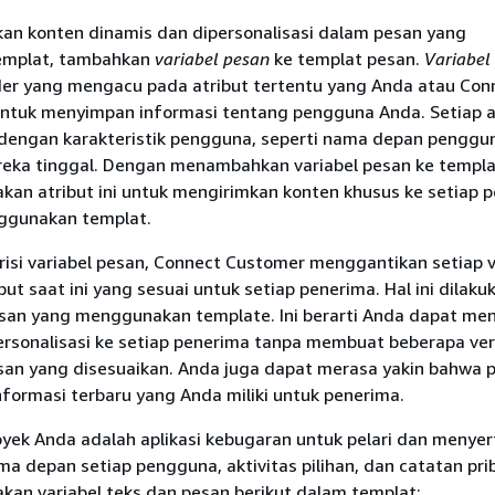
an konten dinamis dan dipersonalisasi dalam pesan yang
mplat, tambahkan
variabel pesan
ke templat pesan.
Variabel
der yang mengacu pada atribut tertentu yang Anda atau Con
ntuk menyimpan informasi tentang pengguna Anda. Setiap a
 dengan karakteristik pengguna, seperti nama depan penggu
eka tinggal. Dengan menambahkan variabel pesan ke templa
an atribut ini untuk mengirimkan konten khusus ke setiap 
ggunakan templat.
risi variabel pesan, Connect Customer menggantikan setiap v
but saat ini yang sesuai untuk setiap penerima. Hal ini dilaku
esan yang menggunakan template. Ini berarti Anda dapat me
ersonalisasi ke setiap penerima tanpa membuat beberapa ver
san yang disesuaikan. Anda juga dapat merasa yakin bahwa 
informasi terbaru yang Anda miliki untuk penerima.
royek Anda adalah aplikasi kebugaran untuk pelari dan menye
ma depan setiap pengguna, aktivitas pilihan, dan catatan pri
an variabel teks dan pesan berikut dalam templat: