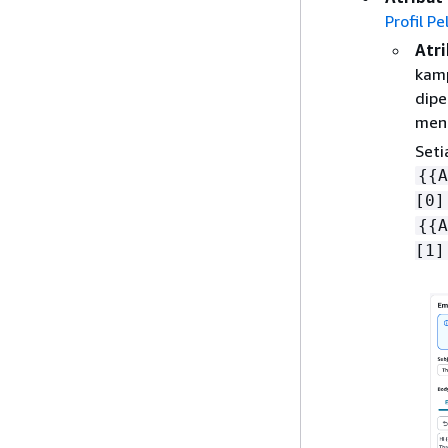
Profil P
Atr
kamp
dipe
meng
Seti
{
{
A
[0]
{
{
A
[1]