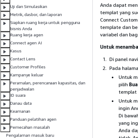
Anda dapat mena
Uji dan Simulasikan
templat yang su
Metrik, dasbor, dan laporan
Connect Custom
Siapkan ruang kerja untuk pengguna
template dan be
bisnis Anda
variabel dan ba
Ruang kerja agen
Connect agen AI
Untuk menambah
Kasus
Di panel navi
Contact Lens
Customer Profiles
Pada halam
Kampanye keluar
Untuk m
Peramalan, perencanaan kapasitas, dan
pilih
Bua
penjadwalan
templat 
ID suara
Untuk me
Danau data
ingin An
Keamanan
Di bawa
Panduan pelatihan agen
yang ing
Pemecahan masalah
Anda dap
Pengalaman masuk baru
tidak, A