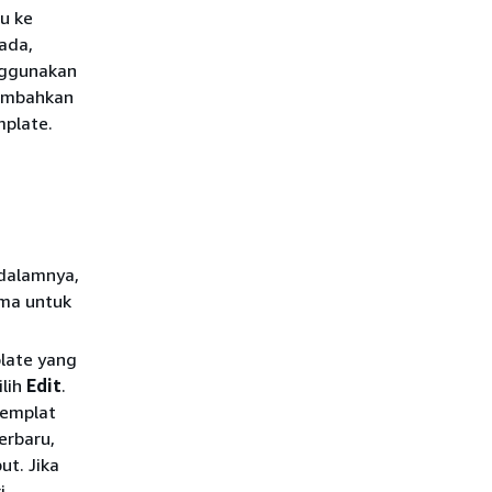
u ke
ada,
nggunakan
tambahkan
plate.
dalamnya,
ama untuk
late yang
ilih
Edit
.
templat
erbaru,
t. Jika
i