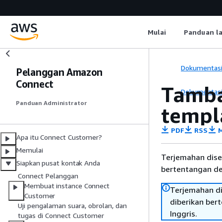
Mulai
Panduan l
Dokumentas
Pelanggan Amazon
Connect
Tamba
Dokumentas
Panduan Administrator
templ
PDF
RSS
M
Apa itu Connect Customer?
Memulai
Terjemahan dise
Siapkan pusat kontak Anda
bertentangan den
Connect Pelanggan
Membuat instance Connect
Terjemahan di
Customer
diberikan ber
Uji pengalaman suara, obrolan, dan
Inggris.
tugas di Connect Customer