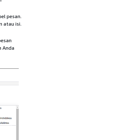
el pesan.
atau isi.
pesan
in Anda