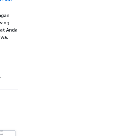
ngan
yang
aat Anda
iwa.
.