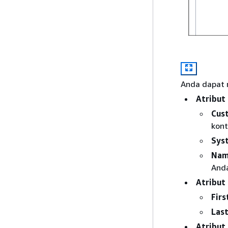
Anda dapat m
Atribut
Cus
kont
Sys
Nam
And
Atribut
Fir
Las
Atribut 