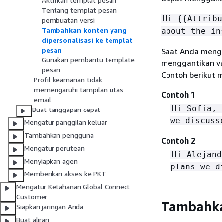
Aktifkan templat pesan
Tentang templat pesan
Hi
{
{
Attribu
pembuatan versi
Tambahkan konten yang
about the in
dipersonalisasi ke templat
pesan
Saat Anda meng
Gunakan pembantu template
menggantikan var
pesan
Contoh berikut m
Profil keamanan tidak
memengaruhi tampilan utas
Contoh 1
email
Hi Sofia, 
Buat tanggapan cepat
we discuss
Mengatur panggilan keluar
Tambahkan pengguna
Contoh 2
Mengatur perutean
Hi Alejand
Menyiapkan agen
plans we d
Memberikan akses ke PKT
Mengatur Ketahanan Global Connect
Customer
Tambahka
Siapkan jaringan Anda
Buat aliran