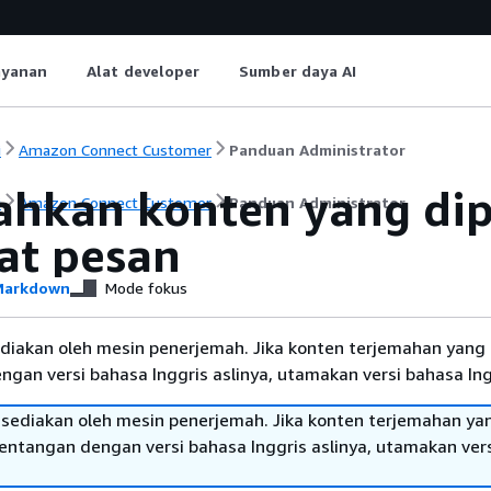
ayanan
Alat developer
Sumber daya AI
i
Amazon Connect Customer
Panduan Administrator
hkan konten yang dipe
i
Amazon Connect Customer
Panduan Administrator
at pesan
arkdown
Mode fokus
diakan oleh mesin penerjemah. Jika konten terjemahan yang 
gan versi bahasa Inggris aslinya, utamakan versi bahasa Ing
sediakan oleh mesin penerjemah. Jika konten terjemahan ya
tentangan dengan versi bahasa Inggris aslinya, utamakan ver