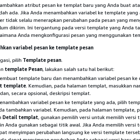
mbahkan atribut pesan ke templat baru yang Anda buat ata
dah ada. Jika Anda menambahkan variabel ke template yang 
er tidak selalu menerapkan perubahan pada pesan yang me
lum dikirim. Ini tergantung pada versi template yang Anda 
gaimana Anda mengkonfigurasi pesan yang menggunakan tem
kan variabel pesan ke template pesan
gasi, pilih
Template pesan
.
an
template Pesan
, lakukan salah satu hal berikut:
embuat template baru dan menambahkan variabel pesan ke 
t template
. Kemudian, pada halaman templat, masukkan n
dan, secara opsional, deskripsi templat.
nambahkan variabel pesan ke template yang ada, pilih temp
da tambahkan variabel. Kemudian, pada halaman template, p
h
Detail templat
, gunakan pemilih versi untuk memilih versi 
in Anda gunakan sebagai titik awal. Jika Anda memilih versi t
at menyimpan perubahan langsung ke versi template tersebu
nda dapat menyimpan perubahan Anda sebagai versi baru dar