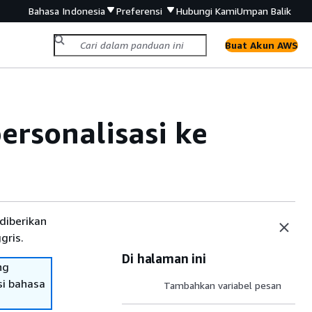
Bahasa Indonesia
Preferensi
Hubungi Kami
Umpan Balik
Buat Akun AWS
rsonalisasi ke
diberikan
gris.
Di halaman ini
ng
si bahasa
Tambahkan variabel pesan