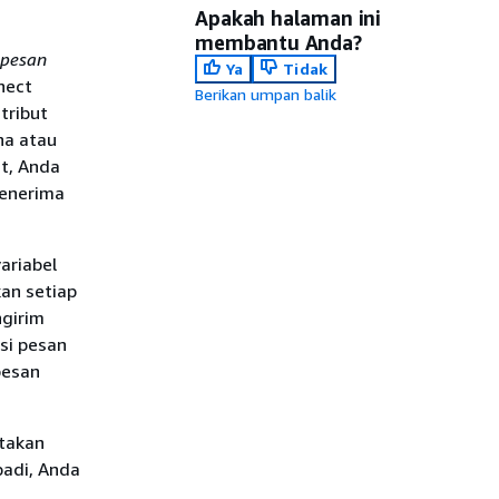
Apakah halaman ini
membantu Anda?
 pesan
Ya
Tidak
nect
Berikan umpan balik
tribut
na atau
t, Anda
penerima
ariabel
kan setiap
ngirim
si pesan
pesan
rtakan
badi, Anda