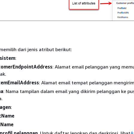
emilih dari jenis atribut berikut:
 sistem
:
tomerEndpointAddress
: Alamat email pelanggan yang memu
ak.
temEmailAddress
: Alamat email tempat pelanggan mengirim
a
: Nama tampilan dalam email yang dikirim pelanggan ke pu
a.
 agen
:
stName
tName
profil pelanggan
. Untuk daftar lengkap dan deskripsi, lihat
A