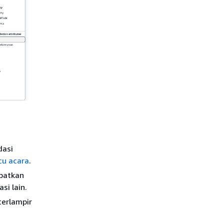
dasi
u acara
.
mpatkan
i lain.
erlampir