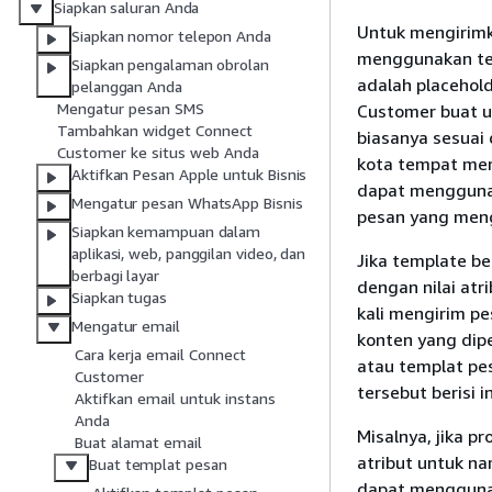
Siapkan saluran Anda
Untuk mengirimk
Siapkan nomor telepon Anda
menggunakan te
Siapkan pengalaman obrolan
adalah placehol
pelanggan Anda
Mengatur pesan SMS
Customer buat u
Tambahkan widget Connect
biasanya sesuai
Customer ke situs web Anda
kota tempat mer
Aktifkan Pesan Apple untuk Bisnis
dapat menggunak
Mengatur pesan WhatsApp Bisnis
pesan yang men
Siapkan kemampuan dalam
aplikasi, web, panggilan video, dan
Jika template be
berbagi layar
dengan nilai atri
Siapkan tugas
kali mengirim p
Mengatur email
konten yang dip
Cara kerja email Connect
atau templat pe
Customer
tersebut berisi 
Aktifkan email untuk instans
Anda
Misalnya, jika p
Buat alamat email
atribut untuk na
Buat templat pesan
dapat menggunak