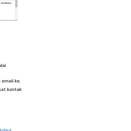
lai
 email ke.
sat kontak
tribut