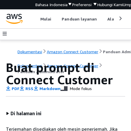
Bahasa Indonesia
Preferensi
Hubungi Kami
Ump
Mulai
Panduan layanan
Alat devel
Dokumentasi
Amazon Connect Customer
Buat prompt di
Dokumentasi
Amazon Connect Customer
Panduan Administrator
Connect Customer
PDF
RSS
Markdown
Mode fokus
Di halaman ini
Terjemahan disediakan oleh mesin penerjemah. Jika