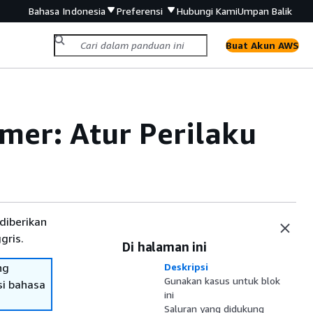
Bahasa Indonesia
Preferensi
Hubungi Kami
Umpan Balik
Buat Akun AWS
mer: Atur Perilaku
diberikan
gris.
Di halaman ini
ng
Deskripsi
Gunakan kasus untuk blok
si bahasa
ini
Saluran yang didukung