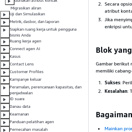
Gunakan atribut kontak
Secara opsio
Migrasikan aliran
atribut kon
Uji dan Simulasikan
Jika menyimp
Metrik, dasbor, dan laporan
enkripsi unt
Siapkan ruang kerja untuk pengguna
bisnis Anda
Ruang kerja agen
Blok yang
Connect agen AI
Kasus
Gambar berikut m
Contact Lens
memiliki cabang
Customer Profiles
Kampanye keluar
Sukses
: Per
Peramalan, perencanaan kapasitas, dan
Kesalahan
: 
penjadwalan
ID suara
Danau data
Bagaimana
Keamanan
Panduan pelatihan agen
Mainkan pr
Pemecahan masalah