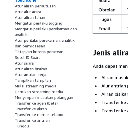
Suara
Touchtone
Atur aliran pemutusan
Obrolan
Atur alur acara
Atur aliran tahan
Tugas
Mengatur perilaku logging
Email
Mengatur perilaku perekaman dan
analitik
Atur perilaku perekaman, analitik,
dan pemrosesan
Jenis alir
Tetapkan kriteria perutean
Setel ID Suara
Atur suara
Anda dapat men
Atur aliran bisikan
Atur antrian kerja
Aliran masu
Tampilkan tampilan
Alur antrian
Mulai streaming media
Hentikan streaming media
Aliran bisika
Menyimpan masukan pelanggan
Transfer ke 
Transfer ke agen (beta)
Transfer ke aliran
Transfer ke 
Transfer ke nomor telepon
Transfer ke antrian
Tunggu