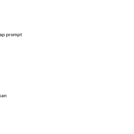
iap prompt
kan