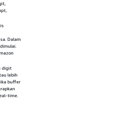
git,
mpt,
is
asa. Dalam
dimulai.
 Amazon
 digit
tau lebih
ika buffer
terapkan
eal-time.