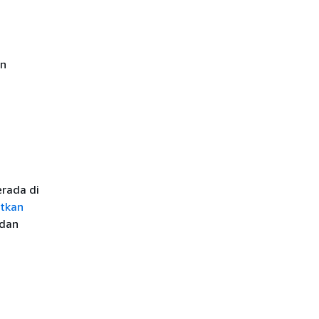
an
erada di
tkan
 dan