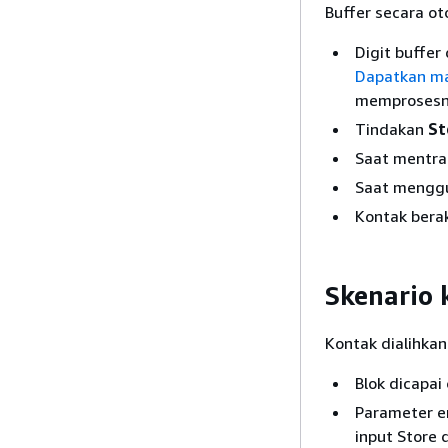
Buffer secara ot
Digit buffer
Dapatkan m
memprosesn
Tindakan
St
Saat mentran
Saat mengg
Kontak berak
Skenario 
Kontak dialihka
Blok dicapai
Parameter en
input Store 