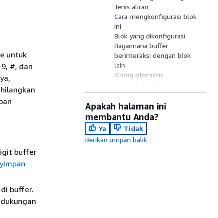
Jenis aliran
Cara mengkonfigurasi blok
ini
Blok yang dikonfigurasi
Bagaimana buffer
ne untuk
berinteraksi dengan blok
lain
-9, #, dan
Kliring otomatis
ya,
Skenario kesalahan
ghilangkan
Bahasa aliran
epan
Sumber daya lainnya
Apakah halaman ini
membantu Anda?
Ya
Tidak
Berikan umpan balik
git buffer
yimpan
i buffer.
n dukungan