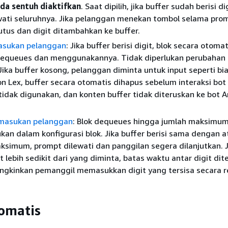
ada sentuh diaktifkan
. Saat dipilih, jika buffer sudah berisi di
wati seluruhnya. Jika pelanggan menekan tombol selama pro
tus dan digit ditambahkan ke buffer.
asukan pelanggan
: Jika buffer berisi digit, blok secara otomat
equeues dan menggunakannya. Tidak diperlukan perubahan
 Jika buffer kosong, pelanggan diminta untuk input seperti bi
Lex, buffer secara otomatis dihapus sebelum interaksi bot 
 tidak digunakan, dan konten buffer tidak diteruskan ke bot
masukan pelanggan
: Blok dequeues hingga jumlah maksimum
kan dalam konfigurasi blok. Jika buffer berisi sama dengan a
aksimum, prompt dilewati dan panggilan segera dilanjutkan. J
it lebih sedikit dari yang diminta, batas waktu antar digit di
gkinkan pemanggil memasukkan digit yang tersisa secara r
tomatis