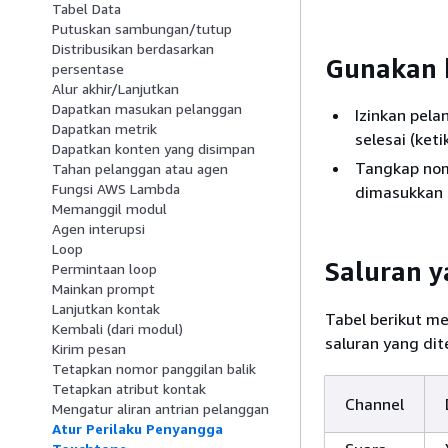
Tabel Data
Putuskan sambungan/tutup
Distribusikan berdasarkan
Gunakan k
persentase
Alur akhir/Lanjutkan
Dapatkan masukan pelanggan
Izinkan pel
Dapatkan metrik
selesai (keti
Dapatkan konten yang disimpan
Tangkap nomo
Tahan pelanggan atau agen
Fungsi AWS Lambda
dimasukkan 
Memanggil modul
Agen interupsi
Loop
Saluran 
Permintaan loop
Mainkan prompt
Lanjutkan kontak
Tabel berikut m
Kembali (dari modul)
saluran yang dit
Kirim pesan
Tetapkan nomor panggilan balik
Tetapkan atribut kontak
Channel
Mengatur aliran antrian pelanggan
Atur Perilaku Penyangga