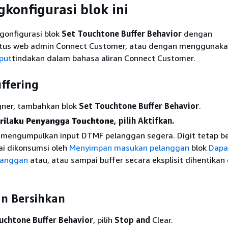
konfigurasi blok ini
onfigurasi blok
Set Touchtone Buffer Behavior
dengan
tus web admin Connect Customer, atau dengan menggunak
put
tindakan dalam bahasa aliran Connect Customer.
ffering
gner, tambahkan blok
Set Touchtone Buffer Behavior
.
rilaku Penyangga Touchtone
, pilih Aktifkan.
i mengumpulkan input DTMF pelanggan segera. Digit tetap b
ai dikonsumsi oleh
Menyimpan masukan pelanggan
blok
Dapa
langgan
atau, atau sampai buffer secara eksplisit dihentikan
an Bersihkan
uchtone Buffer Behavior
, pilih
Stop and
Clear.