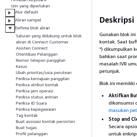
Izin yang diperlukan
Alur default
Deskripsi
Aliran sampel
Definisi blok aliran
Gunakan blok in
Saluran yang didukung untuk blok
kontak. Saat buf
aliran di Connect Customer
Asisten Connect
*) dikumpulkan 
Otentikasi Pelanggan
bahkan saat prom
Nomor telepon panggilan
masalah IVR umu
Kasus
petunjuk.
Ubah prioritas/usia perutean
Periksa kemajuan panggilan
Blok ini memilik
Periksa atribut kontak
Periksa jam operasi
Aktifkan Bu
Periksa status antrian
dikonsumsi 
Periksa ID Suara
Periksa kepegawaian
masukan pe
Tag kontak
Stop and Cl
Buat asosiasi kontak persisten
Secara opsi
Buat tugas
untuk enkrips
Profil pelanggan