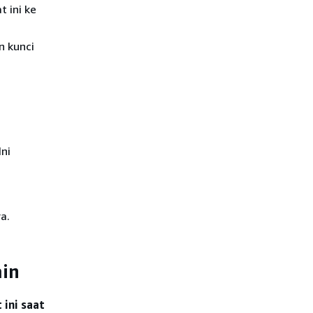
 ini ke
n kunci
Ini
a.
ain
 ini saat