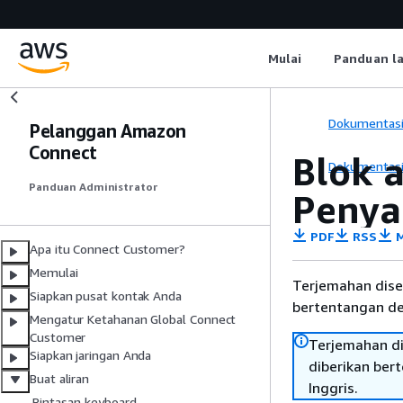
Mulai
Panduan l
Dokumentas
Pelanggan Amazon
Connect
Blok a
Dokumentas
Panduan Administrator
Penya
PDF
RSS
M
Apa itu Connect Customer?
Memulai
Terjemahan dise
Siapkan pusat kontak Anda
bertentangan den
Mengatur Ketahanan Global Connect
Customer
Terjemahan di
Siapkan jaringan Anda
diberikan ber
Buat aliran
Inggris.
Pintasan keyboard