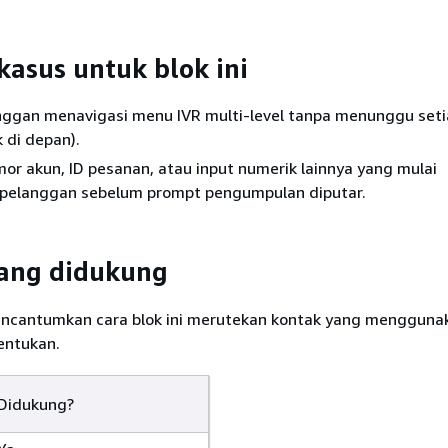
asus untuk blok ini
anggan menavigasi menu IVR multi-level tanpa menunggu set
k di depan).
r akun, ID pesanan, atau input numerik lainnya yang mulai
pelanggan sebelum prompt pengumpulan diputar.
yang didukung
encantumkan cara blok ini merutekan kontak yang mengguna
entukan.
Didukung?