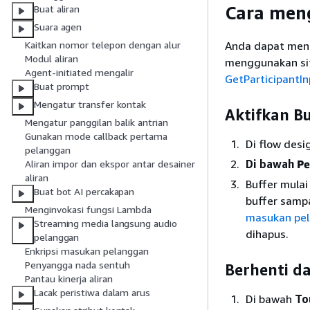
Cara meng
Buat aliran
Suara agen
Anda dapat meng
Kaitkan nomor telepon dengan alur
Modul aliran
menggunakan si
Agent-initiated mengalir
GetParticipantIn
Buat prompt
Mengatur transfer kontak
Aktifkan Bu
Mengatur panggilan balik antrian
Gunakan mode callback pertama
Di flow desi
pelanggan
Di bawah
Pe
Aliran impor dan ekspor antar desainer
aliran
Buffer mula
Buat bot AI percakapan
buffer samp
Menginvokasi fungsi Lambda
masukan pe
Streaming media langsung audio
dihapus.
pelanggan
Enkripsi masukan pelanggan
Penyangga nada sentuh
Berhenti d
Pantau kinerja aliran
Lacak peristiwa dalam arus
Di bawah
To