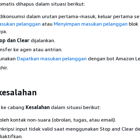
omatis dihapus dalam situasi berikut:
 dikonsumsi dalam urutan pertama-masuk, keluar pertama set
asukan pelanggan
atau
Menyimpan masukan pelanggan
blok
ya.
op dan Clear
dijalankan.
sfer ke agen atau antrian.
unakan
Dapatkan masukan pelanggan
dengan bot Amazon Le
hir.
kesalahan
n ke cabang
Kesalahan
dalam situasi berikut:
 oleh kontak non-suara (obrolan, tugas, atau email).
kripsi input tidak valid saat menggunakan Stop and Clear 
diaktifkan.