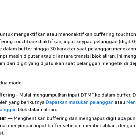
i untuk mengaktifkan atau menonaktifkan buffering touchto
fering touchtone diaktifkan, input keypad pelanggan (digit 0
ke dalam buffer hingga 30 karakter saat pelanggan menekann
pt masih diputar atau di antara transisi blok aliran. Ini men
m dari digit yang dijatuhkan saat pelanggan mengetik di d
i dua mode:
ffering
- Mulai mengumpulkan input DTMF ke dalam buffer. Di
oleh yang berikutnya
Dapatkan masukan pelanggan
atau
Men
langgan
blok dalam aliran.
ear
— Menghentikan buffering dan menghapus digit apa pun d
onal menyimpan input buffer sebelum membersihkan, denga
i.