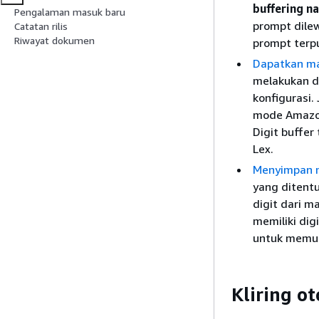
buffering n
Pengalaman masuk baru
prompt dile
Catatan rilis
Riwayat dokumen
prompt terpu
Dapatkan m
melakukan d
konfigurasi.
mode Amazon 
Digit buffer
Lex.
Menyimpan 
yang ditentu
digit dari m
memiliki dig
untuk memun
Kliring o