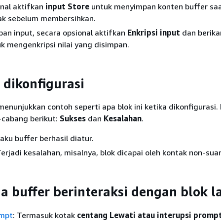
nal aktifkan
input Store
untuk menyimpan konten buffer saat
tak sebelum membersihkan.
an input, secara opsional aktifkan
Enkripsi input
dan berika
uk mengenkripsi nilai yang disimpan.
 dikonfigurasi
enunjukkan contoh seperti apa blok ini ketika dikonfigurasi. 
-cabang berikut:
Sukses
dan
Kesalahan
.
ilaku buffer berhasil diatur.
Terjadi kesalahan, misalnya, blok dicapai oleh kontak non-suar
 buffer berinteraksi dengan blok l
ompt
: Termasuk kotak
centang Lewati atau interupsi prompt