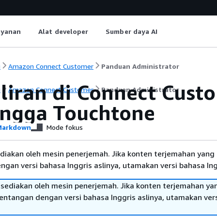
ayanan
Alat developer
Sumber daya AI
i
Amazon Connect Customer
Panduan Administrator
liran di Connect Custo
i
Amazon Connect Customer
Panduan Administrator
ngga Touchtone
arkdown
Mode fokus
diakan oleh mesin penerjemah. Jika konten terjemahan yang 
gan versi bahasa Inggris aslinya, utamakan versi bahasa Ing
sediakan oleh mesin penerjemah. Jika konten terjemahan ya
tentangan dengan versi bahasa Inggris aslinya, utamakan ver