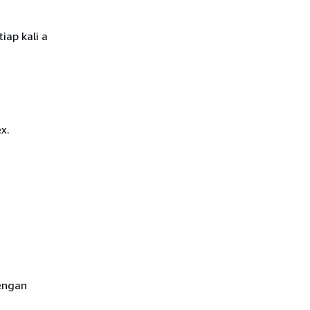
iap kali a
x.
dengan