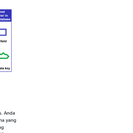
s. Anda
na yang
ng