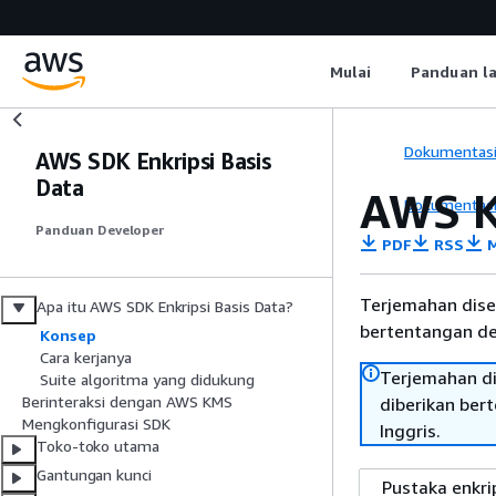
Mulai
Panduan l
Dokumentas
AWS SDK Enkripsi Basis
Data
AWS K
Dokumentas
Panduan Developer
PDF
RSS
M
Terjemahan dise
Apa itu AWS SDK Enkripsi Basis Data?
bertentangan den
Konsep
Cara kerjanya
Terjemahan di
Suite algoritma yang didukung
Berinteraksi dengan AWS KMS
diberikan ber
Mengkonfigurasi SDK
Inggris.
Toko-toko utama
Gantungan kunci
Pustaka enkri