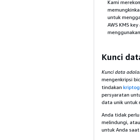
Kami merekom
memungkinka
untuk mengga
AWS KMS key a
menggunakan k
Kunci dat
Kunci data adala
mengenkripsi bi
tindakan
kriptog
persyaratan unt
data unik untuk 
Anda tidak perl
melindungi, ata
untuk Anda saat 