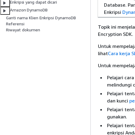
Enkripsi yang dapat dicari
Database. Pa
Amazon DynamoDB
Enkripsi
Dyna
Ganti nama Klien Enkripsi DynamoDB
Referensi
Topik ini menje
Riwayat dokumen
Encryption SDK.
Untuk mempelaja
lihat
Cara kerja 
Untuk mempelajar
Pelajari ca
melindungi 
Pelajari ten
dan kunci
pe
Pelajari ten
gunakan.
Pelajari ten
enkripsi And