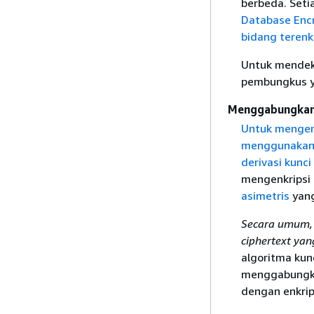
berbeda. Seti
Database Enc
bidang terenkr
Untuk mendekr
pembungkus ya
Menggabungkan 
Untuk mengenk
menggunakan r
derivasi kunc
mengenkripsi
asimetris
yang
Secara umum, a
ciphertext yang
algoritma kun
menggabungka
dengan enkrips