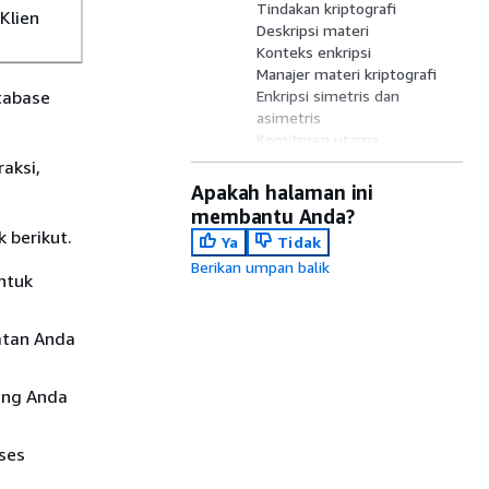
Tindakan kriptografi
Klien
Deskripsi materi
Konteks enkripsi
Manajer materi kriptografi
tabase
Enkripsi simetris dan
asimetris
Komitmen utama
Tanda tangan digital
aksi,
Apakah halaman ini
membantu Anda?
 berikut.
Ya
Tidak
Berikan umpan balik
ntuk
atan Anda
ang Anda
ses