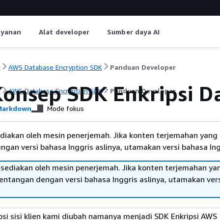
ayanan
Alat developer
Sumber daya AI
i
AWS Database Encryption SDK
Panduan Developer
onsep SDK Enkripsi D
i
AWS Database Encryption SDK
Panduan Developer
arkdown
Mode fokus
diakan oleh mesin penerjemah. Jika konten terjemahan yang 
gan versi bahasa Inggris aslinya, utamakan versi bahasa Ing
sediakan oleh mesin penerjemah. Jika konten terjemahan ya
tentangan dengan versi bahasa Inggris aslinya, utamakan ver
psi sisi klien kami diubah namanya menjadi SDK Enkripsi AWS