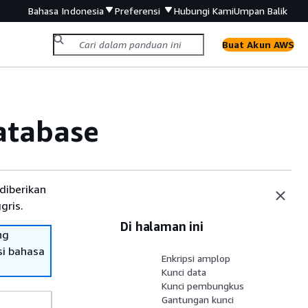
Bahasa Indonesia
Preferensi
Hubungi Kami
Umpan Balik
Buat Akun AWS
atabase
diberikan
gris.
Di halaman ini
ng
si bahasa
Enkripsi amplop
Kunci data
Kunci pembungkus
Gantungan kunci