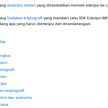
tang
deskripsi materi
yang ditambahkan metode enkripsi ke c
tang
tindakan kriptografi
yang memberi tahu SDK Enkripsi AW
ang apa yang harus dienkripsi dan ditandatangani.
lop
ungkus
unci
ptografi
teri
ipsi
ri kriptografi
etris dan asimetris
tama