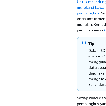
Untuk melindung
mereka di bawah 
pembungkus.
Set
Anda untuk meng
mungkin. Kemudi
perinciannya di
C
Tip
Dalam SD
enkripsi d
menggun
data seba
digunakan
mengataka
kunci data
Setiap kunci dat
pembungkus yang