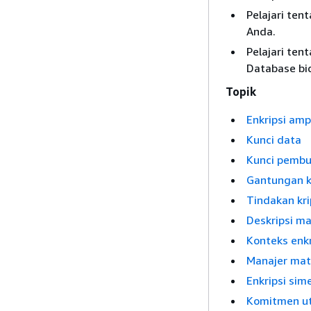
Pelajari ten
Anda.
Pelajari ten
Database bid
Topik
Enkripsi amp
Kunci data
Kunci pemb
Gantungan k
Tindakan kri
Deskripsi ma
Konteks enkr
Manajer mate
Enkripsi sim
Komitmen u