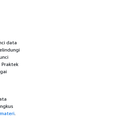
nci data
elindungi
unci
. Praktek
gai
ata
ungkus
materi
.