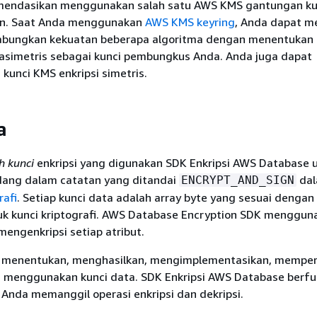
endasikan menggunakan salah satu AWS KMS gantungan kun
n. Saat Anda menggunakan
AWS KMS keyring
, Anda dapat m
bungkan kekuatan beberapa algoritma dengan menentukan
simetris sebagai kunci pembungkus Anda. Anda juga dapat
unci KMS enkripsi simetris.
a
h kunci
enkripsi yang digunakan SDK Enkripsi AWS Database 
dang dalam catatan yang ditandai
da
ENCRYPT_AND_SIGN
rafi
. Setiap kunci data adalah array byte yang sesuai dengan
uk kunci kriptografi. AWS Database Encryption SDK menggun
mengenkripsi setiap atribut.
u menentukan, menghasilkan, mengimplementasikan, memper
u menggunakan kunci data. SDK Enkripsi AWS Database berfu
Anda memanggil operasi enkripsi dan dekripsi.