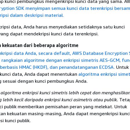
ap kunci pembungkus mengenkripsi kunci data yang sama. A
ryption SDK menyimpan semua kunci data terenkripsi bersa
ipsi dalam deskripsi material.
ipsi data, Anda harus menyediakan setidaknya satu kunci
ng dapat mendekripsi kunci data terenkripsi.
kekuatan dari beberapa algoritme
ripsi data Anda, secara default, AWS Database Encryption
angkaian algoritme dengan enkripsi simetris AES-GCM, fun
i berbasis HMAC (HKDF), dan penandatanganan ECDSA.
Untuk
 kunci data, Anda dapat menentukan
algoritma enkripsi simet
 sesuai dengan kunci pembungkus Anda.
lgoritma enkripsi kunci simetris lebih cepat dan menghasilka
 lebih kecil daripada enkripsi kunci asimetris atau publik.
Teta
ci publik memberikan pemisahan peran yang melekat. Untuk
n kekuatan masing-masing, Anda dapat mengenkripsi kunci
i kunci publik.