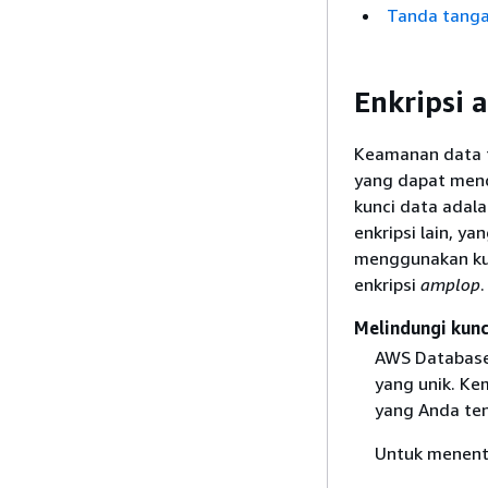
Tanda tanga
Enkripsi 
Keamanan data t
yang dapat mende
kunci data adal
enkripsi lain, ya
menggunakan kun
enkripsi
amplop
.
Melindungi kunc
AWS Database 
yang unik. Ke
yang Anda ten
Untuk menent