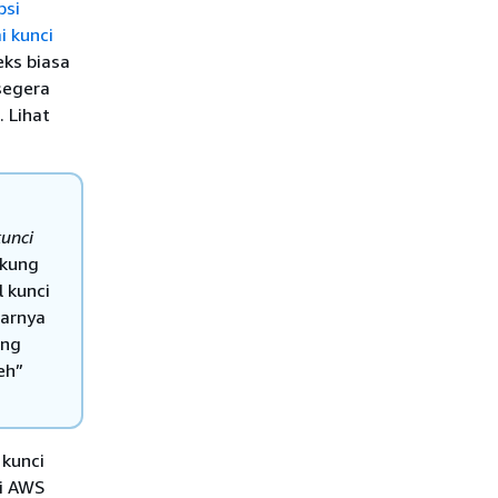
psi
i kunci
ks biasa
segera
. Lihat
kunci
ukung
l kunci
narnya
ing
eh”
 kunci
i AWS