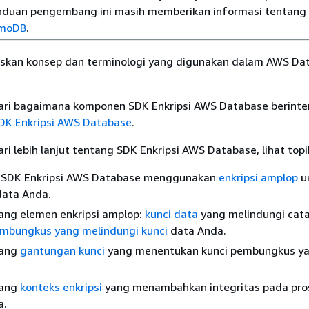
nduan pengembang ini masih memberikan informasi tentang 
moDB
.
laskan konsep dan terminologi yang digunakan dalam AWS Da
ri bagaimana komponen SDK Enkripsi AWS Database berinter
SDK Enkripsi AWS Database
.
i lebih lanjut tentang SDK Enkripsi AWS Database, lihat topik
ra SDK Enkripsi AWS Database menggunakan
enkripsi amplop
u
data Anda.
tang elemen enkripsi amplop:
kunci data
yang melindungi cat
mbungkus yang melindungi kunci
data Anda.
tang
gantungan kunci
yang menentukan kunci pembungkus y
tang
konteks enkripsi
yang menambahkan integritas pada pro
a.