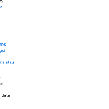
WS
ma
 SDK
gsi
ris atau
n
pi
 data