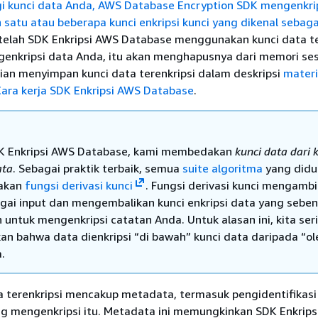
i kunci data Anda, AWS Database Encryption SDK mengenkri
satu atau beberapa kunci enkripsi kunci yang dikenal sebaga
elah SDK Enkripsi AWS Database menggunakan kunci data te
enkripsi data Anda, itu akan menghapusnya dari memori se
an menyimpan kunci data terenkripsi dalam deskripsi
materi
ara kerja SDK Enkripsi AWS Database
.
K Enkripsi AWS Database, kami membedakan
kunci data dari 
ata
. Sebagai praktik terbaik, semua
suite algoritma
yang did
akan
fungsi derivasi kunci
. Fungsi derivasi kunci mengambi
gai input dan mengembalikan kunci enkripsi data yang sebe
 untuk mengenkripsi catatan Anda. Untuk alasan ini, kita ser
n bahwa data dienkripsi “di bawah” kunci data daripada “ol
.
a terenkripsi mencakup metadata, termasuk pengidentifikasi
 mengenkripsi itu. Metadata ini memungkinkan SDK Enkrips