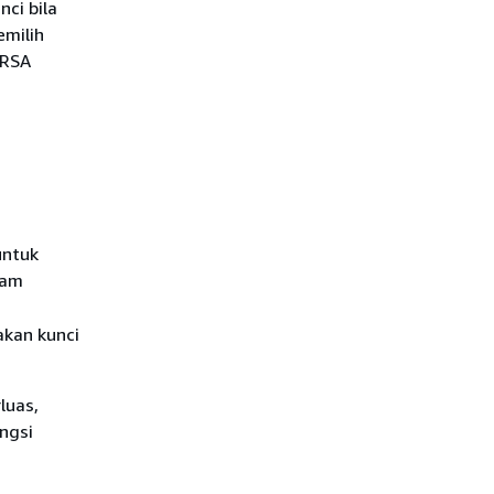
ci bila
emilih
 RSA
untuk
lam
akan kunci
luas,
ngsi