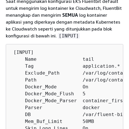
Saat menggunakan konfigurasi EKS Fluentbit default
untuk mengirim log kontainer ke Cloudwatch, FluentBit
menangkap dan mengirim
SEMUA
log kontainer
aplikasi yang diperkaya dengan metadata Kubernetes
ke Cloudwatch seperti yang ditunjukkan pada blok
konfigurasi di bawah ini.
[INPUT]
 [INPUT]

     Name                tail

     Tag                 application.*

     Exclude_Path        /var/log/contain
     Path                /var/log/contain
     Docker_Mode         On

     Docker_Mode_Flush   5

     Docker_Mode_Parser  container_firstli
     Parser              docker

     DB                  /var/fluent-bit/
     Mem_Buf_Limit       50MB

     Skip_Long_Lines     On
