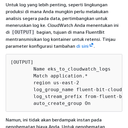
Untuk log yang lebih penting, seperti lingkungan
produksi di mana Anda mungkin perlu melakukan
analisis segera pada data, pertimbangkan untuk
meneruskan log ke. CloudWatch Anda menentukan ini
di
bagian, tujuan di mana FluentBit
[OUTPUT]
mentransmisikan log kontainer untuk retensi. Tinjau
parameter konfigurasi tambahan
di sini
.
[OUTPUT]

        Name eks_to_cloudwatch_logs

        Match application.*

        region us-east-2

        log_group_name fluent-bit-cloudwat
        log_stream_prefix from-fluent-bit-
        auto_create_group On
Namun, ini tidak akan berdampak instan pada
penghematan biaya Anda. Untuk penghematan