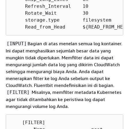
     Refresh_Interval    10

     Rotate_Wait         30

     storage.type        filesystem

     Read_from_Head      $
{
READ_FROM_HEAD
Bagian di atas menelan semua log kontainer.
[INPUT]
Ini dapat menghasilkan sejumlah besar data yang
mungkin tidak diperlukan. Memfilter data ini dapat
mengurangi jumlah data log yang dikirim CloudWatch
sehingga mengurangi biaya Anda. Anda dapat
menerapkan filter ke log Anda sebelum output ke
CloudWatch. Fluentbit mendefinisikan ini di bagian.
Misalnya, memfilter metadata Kubernetes
[FILTER]
agar tidak ditambahkan ke peristiwa log dapat
mengurangi volume log Anda.
    [FILTER]
