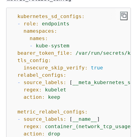
kubernetes_sd_configs:
-
role:
endpoints
namespaces:
names:
-
kube-system
bearer_token_file:
/var/run/secrets/kub
tls_config:
insecure_skip_verify:
true
relabel_configs:
-
source_labels:
 [
__meta_kubernetes_ser
regex:
kubelet
action:
keep
metric_relabel_configs:
-
source_labels:
 [
__name__
]

regex:
container_(network_tcp_usage_t
action:
drop