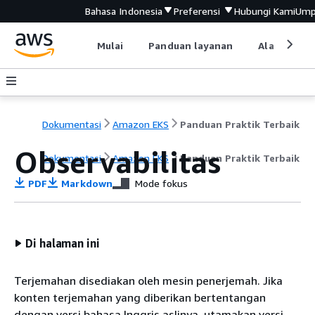
Bahasa Indonesia
Preferensi
Hubungi Kami
Ump
Mulai
Panduan layanan
Alat devel
Dokumentasi
Amazon EKS
Panduan Praktik Terbaik
Observabilitas
Dokumentasi
Amazon EKS
Panduan Praktik Terbaik
PDF
Markdown
Mode fokus
Di halaman ini
Terjemahan disediakan oleh mesin penerjemah. Jika
konten terjemahan yang diberikan bertentangan
dengan versi bahasa Inggris aslinya, utamakan versi