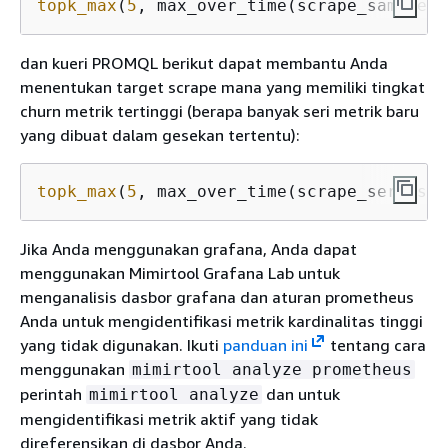
topk_max
(
5
, max_over_time(scrape_samples_
dan kueri PROMQL berikut dapat membantu Anda
menentukan target scrape mana yang memiliki tingkat
churn metrik tertinggi (berapa banyak seri metrik baru
yang dibuat dalam gesekan tertentu):
topk_max
(
5
, max_over_time(scrape_series_a
Jika Anda menggunakan grafana, Anda dapat
menggunakan Mimirtool Grafana Lab untuk
menganalisis dasbor grafana dan aturan prometheus
Anda untuk mengidentifikasi metrik kardinalitas tinggi
yang tidak digunakan. Ikuti
panduan ini
tentang cara
menggunakan
mimirtool analyze prometheus
perintah
dan untuk
mimirtool analyze
mengidentifikasi metrik aktif yang tidak
direferensikan di dasbor Anda.