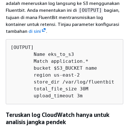
adalah meneruskan log langsung ke S3 menggunakan
Fluentbit. Anda menentukan ini di
bagian,
[OUTPUT]
tujuan di mana FluentBit mentransmisikan log
kontainer untuk retensi. Tinjau parameter konfigurasi
tambahan
di sini
.
[OUTPUT]

        Name eks_to_s3

        Match application.*

        bucket $S3_BUCKET name

        region us-east-2

        store_dir /var/log/fluentbit

        total_file_size 30M

        upload_timeout 3m
Teruskan log CloudWatch hanya untuk
analisis jangka pendek