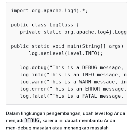
import org.apache.log4j.*;

public class LogClass 
{
   private static org.apache.log4j.Logger
public static void main(String[] args) 
{
      log.setLevel(Level.INFO);

   log.debug("This is a DEBUG message, ch
   log.info("This is an INFO message, not
   log.warn("This is a WARN message, inve
   log.error("This is an ERROR message, c
   log.fatal("This is a FATAL message, in
Dalam lingkungan pengembangan, ubah level log Anda
menjadi
, karena ini dapat membantu Anda
DEBUG
men-debug masalah atau menangkap masalah