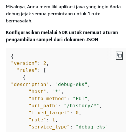
Misalnya, Anda memiliki aplikasi java yang ingin Anda
debug jejak semua permintaan untuk 1 rute
bermasalah.
Konfigurasikan melalui SDK untuk memuat aturan
pengambilan sampel dari dokumen JSON
{
"version"
: 
2
,

"rules"
: [

{
"description"
: 
"debug-eks"
,

"host"
: 
"*"
,

"http_method"
: 
"PUT"
,

"url_path"
: 
"/history/*"
,

"fixed_target"
: 
0
,

"rate"
: 
1
,

"service_type"
: 
"debug-eks"