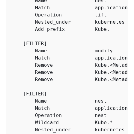
        Name                nest

        Match               application.*

        Operation           lift

        Nested_under        kubernetes

        Add_prefix          Kube.

    [FILTER]

        Name                modify

        Match               application.*

        Remove              Kube.<Metadata
        Remove              Kube.<Metadata
        Remove              Kube.<Metadata
    [FILTER]

        Name                nest

        Match               application.*

        Operation           nest

        Wildcard            Kube.*

        Nested_under        kubernetes
