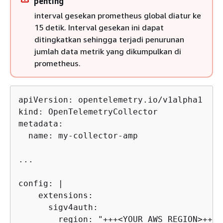
penting
interval gesekan prometheus global diatur ke
15 detik. Interval gesekan ini dapat
ditingkatkan sehingga terjadi penurunan
jumlah data metrik yang dikumpulkan di
prometheus.
apiVersion: opentelemetry.io/v1alpha1

kind: OpenTelemetryCollector

metadata:

  name: my-collector-amp

...

config: |

    extensions:

      sigv4auth:

        region: "+++<YOUR_AWS_REGION>+++"