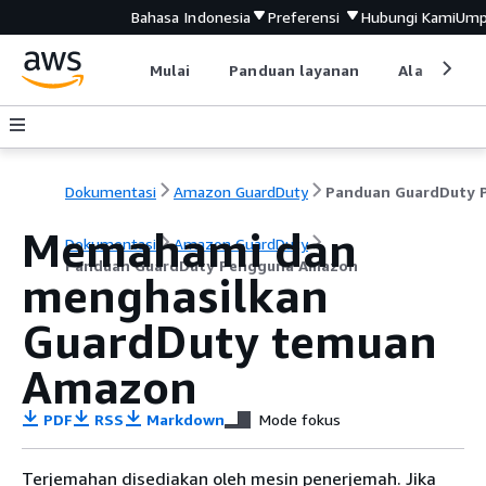
Bahasa Indonesia
Preferensi
Hubungi Kami
Ump
Mulai
Panduan layanan
Alat devel
Dokumentasi
Amazon GuardDuty
Memahami dan
Dokumentasi
Amazon GuardDuty
Panduan GuardDuty Pengguna Amazon
menghasilkan
GuardDuty temuan
Amazon
PDF
RSS
Markdown
Mode fokus
Terjemahan disediakan oleh mesin penerjemah. Jika