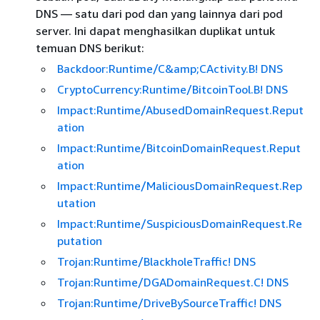
DNS — satu dari pod dan yang lainnya dari pod
server. Ini dapat menghasilkan duplikat untuk
temuan DNS berikut:
Backdoor:Runtime/C&amp;CActivity.B! DNS
CryptoCurrency:Runtime/BitcoinTool.B! DNS
Impact:Runtime/AbusedDomainRequest.Reput
ation
Impact:Runtime/BitcoinDomainRequest.Reput
ation
Impact:Runtime/MaliciousDomainRequest.Rep
utation
Impact:Runtime/SuspiciousDomainRequest.Re
putation
Trojan:Runtime/BlackholeTraffic! DNS
Trojan:Runtime/DGADomainRequest.C! DNS
Trojan:Runtime/DriveBySourceTraffic! DNS