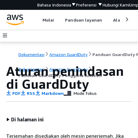
Bahasa Indonesia
Preferensi
Hubungi Kami
Ump
Mulai
Panduan layanan
Alat devel
Dokumentasi
Amazon GuardDuty
Aturan penindasan
Dokumentasi
Amazon GuardDuty
Panduan GuardDuty Pengguna Amazon
di GuardDuty
PDF
RSS
Markdown
Mode fokus
Di halaman ini
Terjemahan disediakan oleh mesin penerjemah. Jika