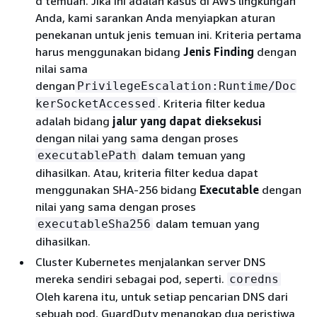
d temuan. Jika ini adalah kasus di AWS lingkungan
Anda, kami sarankan Anda menyiapkan aturan
penekanan untuk jenis temuan ini. Kriteria pertama
harus menggunakan bidang
Jenis Finding
dengan
nilai sama
dengan
PrivilegeEscalation:Runtime/Doc
. Kriteria filter kedua
kerSocketAccessed
adalah bidang
jalur yang dapat dieksekusi
dengan nilai yang sama dengan proses
dalam temuan yang
executablePath
dihasilkan. Atau, kriteria filter kedua dapat
menggunakan SHA-256 bidang
Executable
dengan
nilai yang sama dengan proses
dalam temuan yang
executableSha256
dihasilkan.
Cluster Kubernetes menjalankan server DNS
mereka sendiri sebagai pod, seperti.
coredns
Oleh karena itu, untuk setiap pencarian DNS dari
sebuah pod, GuardDuty menangkap dua peristiwa