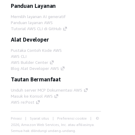
Panduan Layanan
Memilih layanan AI generatif
Panduan layanan AWS
Tutorial AWS CLI di GitHub
Alat Developer
Pustaka Contoh Kode AWS
AWS CLI
AWS Builder Center
Blog Alat Developer AWS
Tautan Bermanfaat
Unduh server MCP Dokumentasi AWS
Masuk ke Konsol AWS
AWS re:Post
Privasi
Syarat situs
Preferensi cookie
©
2026, Amazon Web Services, Inc. atau afiliasinya.
Semua hak dilindungi undang-undang.