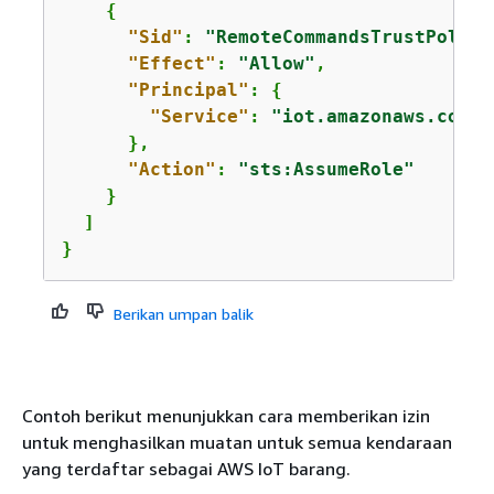
{
"Sid"
: 
"RemoteCommandsTrustPolicy
"Effect"
: 
"Allow"
,

"Principal"
: 
{
"Service"
: 
"iot.amazonaws.com"
      },

"Action"
: 
"sts:AssumeRole"
    }

  ]

}
Berikan umpan balik
Contoh berikut menunjukkan cara memberikan izin
untuk menghasilkan muatan untuk semua kendaraan
yang terdaftar sebagai AWS IoT barang.