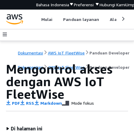
Bahasa Indonesia
Preferensi
Hubungi Kami
Ump
Mulai
Panduan layanan
Alat devel
Dokumentasi
AWS IoT FleetWise
Panduan Developer
Mengontrol akses
Dokumentasi
AWS IoT FleetWise
Panduan Developer
dengan AWS IoT
FleetWise
PDF
RSS
Markdown
Mode fokus
Di halaman ini