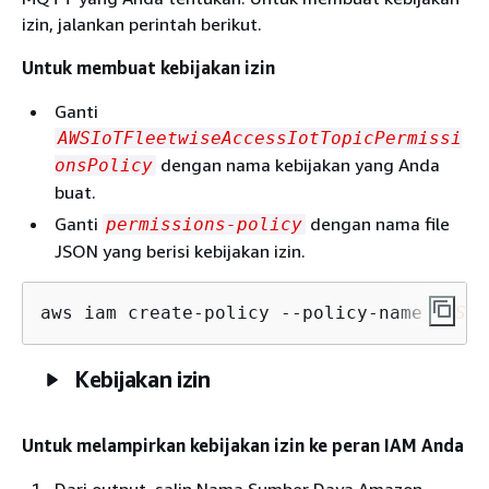
izin, jalankan perintah berikut.
Untuk membuat kebijakan izin
Ganti
AWSIoTFleetwiseAccessIotTopicPermissi
dengan nama kebijakan yang Anda
onsPolicy
buat.
Ganti
dengan nama file
permissions-policy
JSON yang berisi kebijakan izin.
aws iam create-policy --policy-name 
AWSIo
Kebijakan izin
Untuk melampirkan kebijakan izin ke peran IAM Anda
Dari output, salin Nama Sumber Daya Amazon