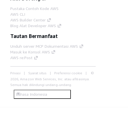
Pustaka Contoh Kode AWS
AWS CLI
AWS Builder Center
Blog Alat Developer AWS
Tautan Bermanfaat
Unduh server MCP Dokumentasi AWS
Masuk ke Konsol AWS
AWS re:Post
Privasi
Syarat situs
Preferensi cookie
©
2026, Amazon Web Services, Inc. atau afiliasinya.
Semua hak dilindungi undang-undang.
Bahasa Indonesia