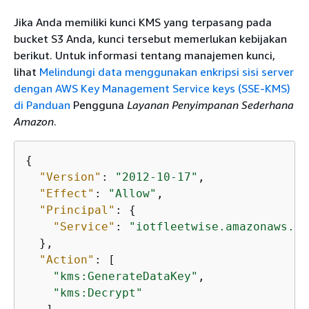
Jika Anda memiliki kunci KMS yang terpasang pada
bucket S3 Anda, kunci tersebut memerlukan kebijakan
berikut. Untuk informasi tentang manajemen kunci,
lihat
Melindungi data menggunakan enkripsi sisi server
dengan AWS Key Management Service keys (SSE-KMS)
di Panduan
Pengguna
Layanan Penyimpanan Sederhana
Amazon
.
{
"Version"
: 
"2012-10-17"
,

"Effect"
: 
"Allow"
,

"Principal"
: 
{
"Service"
: 
"iotfleetwise.amazonaws.co
  },

"Action"
: [

"kms:GenerateDataKey"
,

"kms:Decrypt"