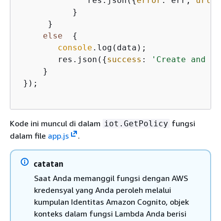
              res.json(
{
error
: err, 
url
: 
           }

      }

else
{
console
.log(data);

        res.json(
{
success
: 
'Create and at
     }

 });

Kode ini muncul di dalam
fungsi
iot.GetPolicy
dalam file
app.js
.
catatan
Saat Anda memanggil fungsi dengan AWS
kredensyal yang Anda peroleh melalui
kumpulan Identitas Amazon Cognito, objek
konteks dalam fungsi Lambda Anda berisi