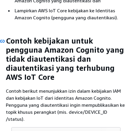
Amazon Cognito yang diautentikasi dan
Lampirkan AWS IoT Core kebijakan ke Identitas
Amazon Cognito (pengguna yang diautentikasi).
Contoh kebijakan untuk
pengguna Amazon Cognito yang
tidak diautentikasi dan
diautentikasi yang terhubung
AWS IoT Core
Contoh berikut menunjukkan izin dalam kebijakan IAM
dan kebijakan IoT dari identitas Amazon Cognito.
Pengguna yang diautentikasi ingin mempublikasikan ke
topik khusus perangkat (mis. device/DEVICE_ID
/status).