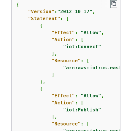
{
"Version"
:
"2012-10-17"
,

"Statement"
: [

{
"Effect"
: 
"Allow"
,

"Action"
: [

"iot:Connect"
            ],

"Resource"
: [

"arn:aws:iot:us-east-1:
            ]

        },

{
"Effect"
: 
"Allow"
,

"Action"
: [

"iot:Publish"
            ],

"Resource"
: [

"arn:aws:iot:us-east-1: