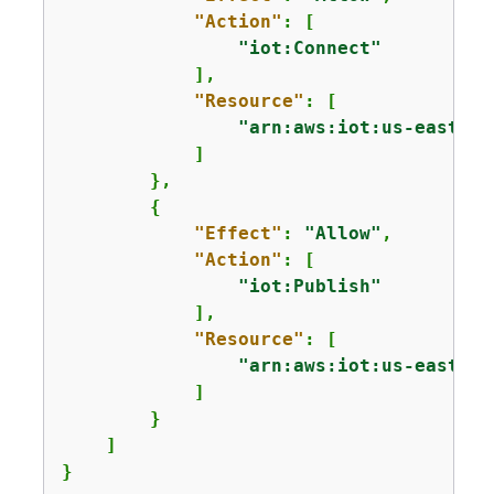
"Action"
: [

"iot:Connect"
            ],

"Resource"
: [

"arn:aws:iot:us-east-1:
            ]

        },

{
"Effect"
: 
"Allow"
,

"Action"
: [

"iot:Publish"
            ],

"Resource"
: [

"arn:aws:iot:us-east-1:
            ]

        }

    ]

}