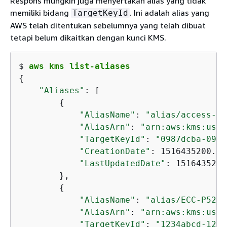
Respons mungkin juga menyertakan alias yang tidak
memiliki bidang
. Ini adalah alias yang
TargetKeyId
AWS telah ditentukan sebelumnya yang telah dibuat
tetapi belum dikaitkan dengan kunci KMS.
$ 
aws kms list-aliases
{
"Aliases"
: [

{
"AliasName"
: 
"alias/access-ke
"AliasArn"
: 
"arn:aws:kms:us-w
"TargetKeyId"
: 
"0987dcba-09fe
"CreationDate"
: 1516435200.39
"LastUpdatedDate"
: 1516435200
        },        

{
"AliasName"
: 
"alias/ECC-P521-
"AliasArn"
: 
"arn:aws:kms:us-w
"TargetKeyId"
: 
"1234abcd-12ab