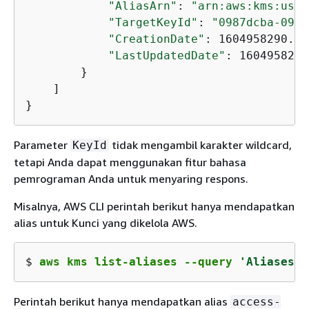
"AliasArn"
: 
"arn:aws:kms:us-w
"TargetKeyId"
: 
"0987dcba-09fe
"CreationDate"
: 1604958290.01
"LastUpdatedDate"
: 1604958290
        }

    ]

}
Parameter
tidak mengambil karakter wildcard,
KeyId
tetapi Anda dapat menggunakan fitur bahasa
pemrograman Anda untuk menyaring respons.
Misalnya, AWS CLI perintah berikut hanya mendapatkan
alias untuk Kunci yang dikelola AWS.
$ 
aws kms list-aliases --query 
'Aliases[?
Perintah berikut hanya mendapatkan alias
access-