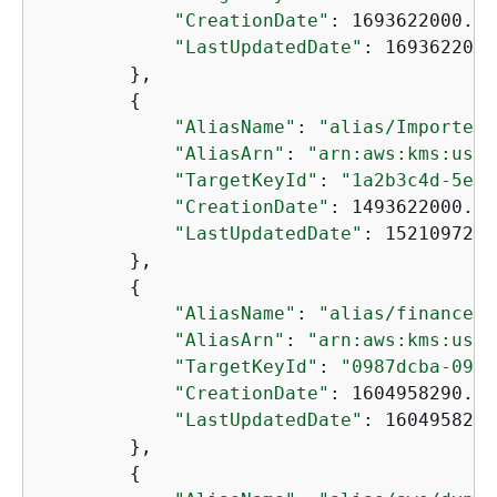
"CreationDate"
: 1693622000.70
"LastUpdatedDate"
: 1693622000
        },

{
"AliasName"
: 
"alias/ImportedK
"AliasArn"
: 
"arn:aws:kms:us-w
"TargetKeyId"
: 
"1a2b3c4d-5e6f
"CreationDate"
: 1493622000.70
"LastUpdatedDate"
: 1521097200
        },

{
"AliasName"
: 
"alias/finance-p
"AliasArn"
: 
"arn:aws:kms:us-w
"TargetKeyId"
: 
"0987dcba-09fe
"CreationDate"
: 1604958290.01
"LastUpdatedDate"
: 1604958290
        },

{