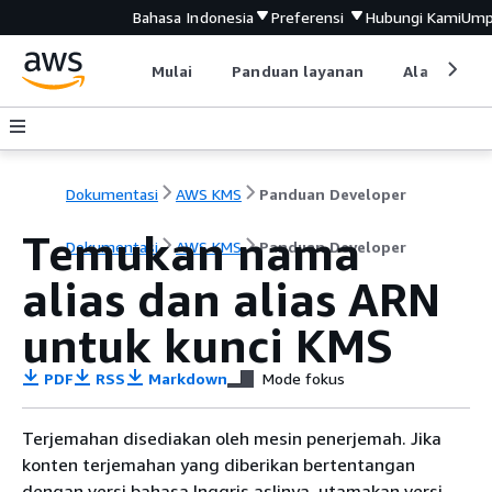
Bahasa Indonesia
Preferensi
Hubungi Kami
Ump
Mulai
Panduan layanan
Alat devel
Dokumentasi
AWS KMS
Panduan Developer
Temukan nama
Dokumentasi
AWS KMS
Panduan Developer
alias dan alias ARN
untuk kunci KMS
PDF
RSS
Markdown
Mode fokus
Terjemahan disediakan oleh mesin penerjemah. Jika
konten terjemahan yang diberikan bertentangan
dengan versi bahasa Inggris aslinya, utamakan versi