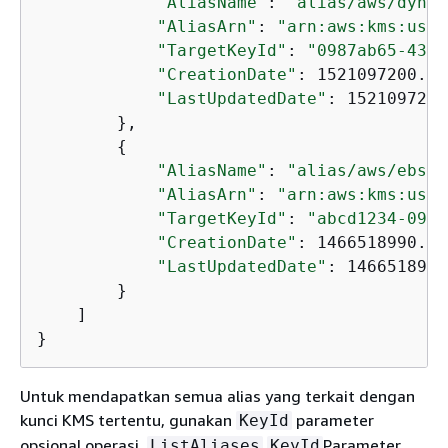
"AliasName"
: 
"alias/aws/dynam
"AliasArn"
: 
"arn:aws:kms:us-w
"TargetKeyId"
: 
"0987ab65-43cd
"CreationDate"
: 1521097200.45
"LastUpdatedDate"
: 1521097200
        },

{
"AliasName"
: 
"alias/aws/ebs"
,

"AliasArn"
: 
"arn:aws:kms:us-w
"TargetKeyId"
: 
"abcd1234-09fe
"CreationDate"
: 1466518990.20
"LastUpdatedDate"
: 1466518990
        }

    ]

}
Untuk mendapatkan semua alias yang terkait dengan
kunci KMS tertentu, gunakan
parameter
KeyId
opsional operasi.
Parameter
ListAliases
KeyId