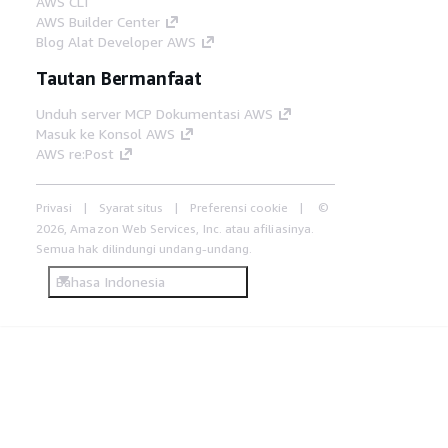
AWS CLI
AWS Builder Center
Blog Alat Developer AWS
Tautan Bermanfaat
Unduh server MCP Dokumentasi AWS
Masuk ke Konsol AWS
AWS re:Post
Privasi
Syarat situs
Preferensi cookie
©
2026, Amazon Web Services, Inc. atau afiliasinya.
Semua hak dilindungi undang-undang.
Bahasa Indonesia