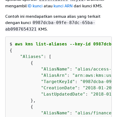
mengambil
ID kunci
atau
kunci ARN
dari kunci KMS.
Contoh ini mendapatkan semua alias yang terkait
dengan kunci
0987dcba-09fe-87dc-65ba-
KMS.
ab0987654321
$ 
aws kms list-aliases --key-id 0987dcba-
{
"Aliases"
: [

{
"AliasName"
: 
"alias/access-ke
"AliasArn"
: 
"arn:aws:kms:us-w
"TargetKeyId"
: 
"0987dcba-09fe
"CreationDate"
: 
"2018-01-20T1
"LastUpdatedDate"
: 
"2018-01-2
        },

{
"AliasName"
: 
"alias/finance-p