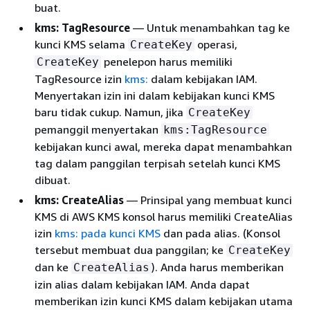
buat.
kms: TagResource
— Untuk menambahkan tag ke
kunci KMS selama
operasi,
CreateKey
penelepon harus memiliki
CreateKey
TagResource izin
kms:
dalam kebijakan IAM.
Menyertakan izin ini dalam kebijakan kunci KMS
baru tidak cukup. Namun, jika
CreateKey
pemanggil menyertakan
kms:TagResource
kebijakan kunci awal, mereka dapat menambahkan
tag dalam panggilan terpisah setelah kunci KMS
dibuat.
kms: CreateAlias
— Prinsipal yang membuat kunci
KMS di AWS KMS konsol harus memiliki CreateAlias
izin
kms: pada kunci KMS
dan pada alias. (Konsol
tersebut membuat dua panggilan; ke
CreateKey
dan ke
). Anda harus memberikan
CreateAlias
izin alias dalam kebijakan IAM. Anda dapat
memberikan izin kunci KMS dalam kebijakan utama