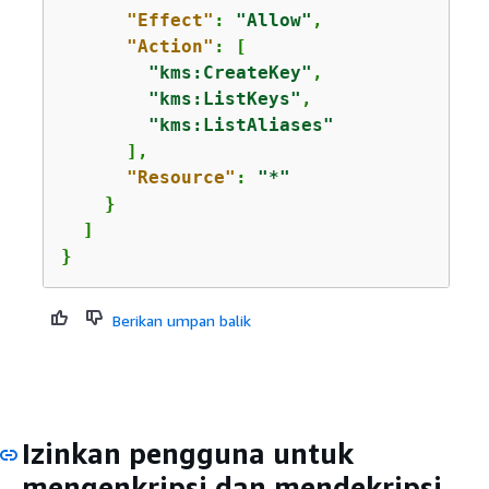
"Effect"
: 
"Allow"
,

"Action"
: [

"kms:CreateKey"
,

"kms:ListKeys"
,

"kms:ListAliases"
      ],

"Resource"
: 
"*"
    }

  ]

}
Berikan umpan balik
Izinkan pengguna untuk
mengenkripsi dan mendekripsi