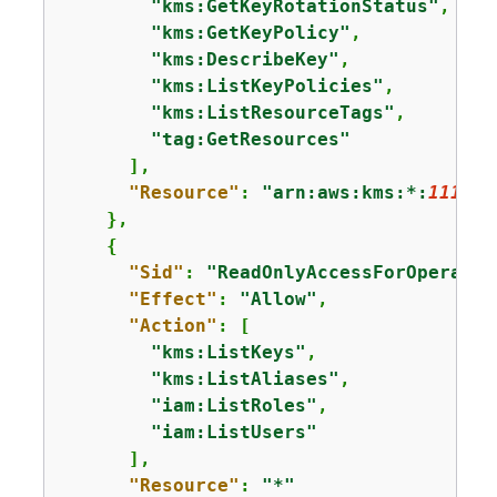
"kms:GetKeyRotationStatus"
,

"kms:GetKeyPolicy"
,

"kms:DescribeKey"
,

"kms:ListKeyPolicies"
,

"kms:ListResourceTags"
,

"tag:GetResources"
      ],

"Resource"
: 
"arn:aws:kms:*:
111122
    },

{
"Sid"
: 
"ReadOnlyAccessForOperatio
"Effect"
: 
"Allow"
,

"Action"
: [

"kms:ListKeys"
,

"kms:ListAliases"
,

"iam:ListRoles"
,

"iam:ListUsers"
      ],

"Resource"
: 
"*"