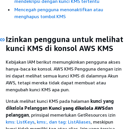
mendekripsi dengan kunci KMS tertentu
Mencegah pengguna menonaktifkan atau
menghapus tombol KMS
Izinkan pengguna untuk melihat
kunci KMS di konsol AWS KMS
Kebijakan IAM berikut memungkinkan pengguna akses
hanya-baca ke konsol. AWS KMS Pengguna dengan izin
ini dapat melihat semua kunci KMS di dalamnya Akun
AWS, tetapi mereka tidak dapat membuat atau
mengubah kunci KMS apa pun.
Untuk melihat kunci KMS pada halaman
kunci yang
dikelola Pelanggan
Kunci yang dikelola AWS
dan
pelanggan
, prinsipal memerlukan GetResources izin
kms: ListKeys
,
kms:, dan
tag: ListAliases
, meskipun
kunci tidak memiliki tag atau alias. Izin yang tersisa,