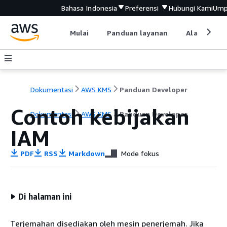
Bahasa Indonesia
Preferensi
Hubungi Kami
Ump
Mulai
Panduan layanan
Alat devel
Dokumentasi
AWS KMS
Panduan Developer
Contoh kebijakan
Dokumentasi
AWS KMS
Panduan Developer
IAM
PDF
RSS
Markdown
Mode fokus
Di halaman ini
Terjemahan disediakan oleh mesin penerjemah. Jika