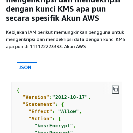
dengan kunci KMS apa pun
secara spesifik Akun AWS
Kebijakan IAM berikut memungkinkan pengguna untuk
mengenkripsi dan mendekripsi data dengan kunci KMS
apa pun di 111122223333. Akun AWS
JSON
{
"Version"
:
"2012-10-17"
,

"Statement"
: 
{
"Effect"
: 
"Allow"
,

"Action"
: [

"kms:Encrypt"
,

"kms:Decrypt"