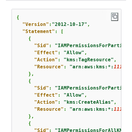
{
"Version"
:
"2012-10-17"
,

"Statement"
: [

{
"Sid"
: 
"IAMPermissionsForParticul
"Effect"
: 
"Allow"
,

"Action"
: 
"kms:TagResource"
,

"Resource"
: 
"arn:aws:kms:*:
111122
    },

{
"Sid"
: 
"IAMPermissionsForParticul
"Effect"
: 
"Allow"
,

"Action"
: 
"kms:CreateAlias"
,

"Resource"
: 
"arn:aws:kms:*:
111122
    },

{
"Sid"
: 
"IAMPermissionsForAllKMSKe