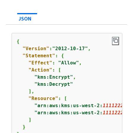
JSON
{
"Version"
:
"2012-10-17"
,

"Statement"
: 
{
"Effect"
: 
"Allow"
,

"Action"
: [

"kms:Encrypt"
,

"kms:Decrypt"
    ],

"Resource"
: [

"arn:aws:kms:us-west-2:
1111222233
"arn:aws:kms:us-west-2:
1111222233
    ]

  }
