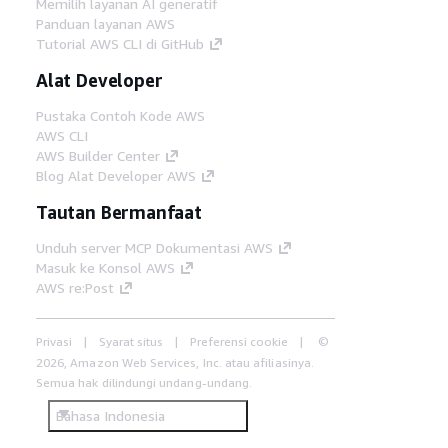
Memilih layanan AI generatif
Panduan layanan AWS
Tutorial AWS CLI di GitHub
Alat Developer
Pustaka Contoh Kode AWS
AWS CLI
AWS Builder Center
Blog Alat Developer AWS
Tautan Bermanfaat
Unduh server MCP Dokumentasi AWS
Masuk ke Konsol AWS
AWS re:Post
Privasi
Syarat situs
Preferensi cookie
©
2026, Amazon Web Services, Inc. atau afiliasinya.
Semua hak dilindungi undang-undang.
Bahasa Indonesia