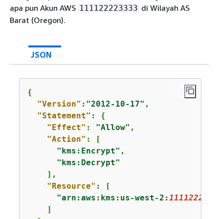
apa pun Akun AWS
di Wilayah AS
111122223333
Barat (Oregon).
JSON
{
"Version"
:
"2012-10-17"
,

"Statement"
: 
{
"Effect"
: 
"Allow"
,

"Action"
: [

"kms:Encrypt"
,

"kms:Decrypt"
    ],

"Resource"
: [

"arn:aws:kms:us-west-2:
1111222233
    ]
