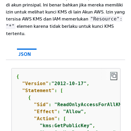
di akun prinsipal. Ini benar bahkan jika mereka memiliki
izin untuk melihat kunci KMS di lain Akun AWS. Izin yang
tersisa AWS KMS dan IAM memerlukan
"Resource":
elemen karena tidak berlaku untuk kunci KMS
"*"
tertentu.
JSON
{
"Version"
:
"2012-10-17"
,

"Statement"
: [

{
"Sid"
: 
"ReadOnlyAccessForAllKMSKe
"Effect"
: 
"Allow"
,

"Action"
: [

"kms:GetPublicKey"
,        
