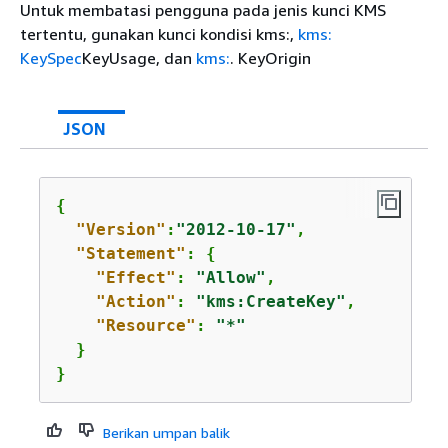
Untuk membatasi pengguna pada jenis kunci KMS
tertentu, gunakan kunci kondisi kms:,
kms:
KeySpec
KeyUsage, dan
kms:
. KeyOrigin
JSON
{
"Version"
:
"2012-10-17"
,

"Statement"
: 
{
"Effect"
: 
"Allow"
,

"Action"
: 
"kms:CreateKey"
,

"Resource"
: 
"*"
  }

}
Berikan umpan balik