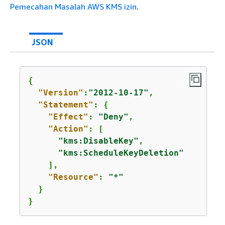
Pemecahan Masalah AWS KMS izin
.
JSON
{
"Version"
:
"2012-10-17"
,

"Statement"
: 
{
"Effect"
: 
"Deny"
,

"Action"
: [

"kms:DisableKey"
,

"kms:ScheduleKeyDeletion"
    ],

"Resource"
: 
"*"
  }

}