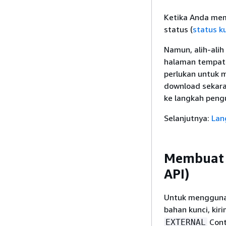
Ketika Anda mem
status (
status k
Namun, alih-alih
halaman tempat
perlukan untuk 
download sekara
ke langkah pengu
Selanjutnya:
Lan
Membuat 
API)
Untuk menggun
bahan kunci, kir
Cont
EXTERNAL