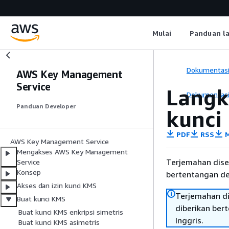
Mulai
Panduan l
Dokumentas
AWS Key Management
Service
Langk
Dokumentas
Panduan Developer
kunci
PDF
RSS
M
AWS Key Management Service
Mengakses AWS Key Management
Terjemahan dise
Service
Konsep
bertentangan den
Akses dan izin kunci KMS
Terjemahan di
Buat kunci KMS
diberikan ber
Buat kunci KMS enkripsi simetris
Inggris.
Buat kunci KMS asimetris