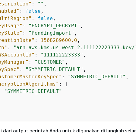
escription"
: 
""
,

nabled"
: 
false
,

ultiRegion"
: 
false
,

eyUsage"
: 
"ENCRYPT_DECRYPT"
,

eyState"
: 
"PendingImport"
,

reationDate"
: 
1568289600.0
,

rn"
: 
"arn:aws:kms:us-west-2:111122223333:key/
WSAccountId"
: 
"111122223333"
,

eyManager"
: 
"CUSTOMER"
,

eySpec"
: 
"SYMMETRIC_DEFAULT"
,

ustomerMasterKeySpec"
: 
"SYMMETRIC_DEFAULT"
,

ncryptionAlgorithms"
: [

"SYMMETRIC_DEFAULT"
ai dari output perintah Anda untuk digunakan di langkah sela