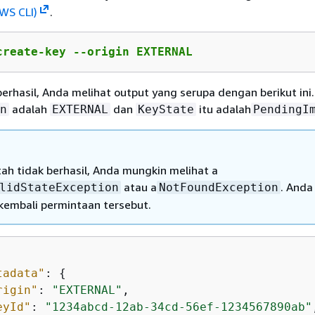
AWS CLI)
.
create-key --origin EXTERNAL
berhasil, Anda melihat output yang serupa dengan berikut in
adalah
dan
itu adalah
n
EXTERNAL
KeyState
PendingI
tah tidak berhasil, Anda mungkin melihat a
atau a
. Anda
lidStateException
NotFoundException
embali permintaan tersebut.
tadata"
: 
{
rigin"
: 
"EXTERNAL"
,

eyId"
: 
"1234abcd-12ab-34cd-56ef-1234567890ab"