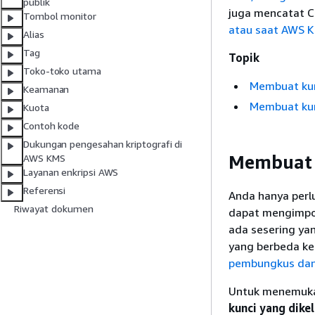
publik
juga mencatat C
Tombol monitor
atau saat AWS 
Alias
Tag
Topik
Toko-toko utama
Membuat kun
Keamanan
Membuat kun
Kuota
Contoh kode
Dukungan pengesahan kriptografi di
Membuat k
AWS KMS
Layanan enkripsi AWS
Referensi
Anda hanya perl
Riwayat dokumen
dapat mengimpor
ada sesering ya
yang berbeda ke 
pembungkus dan
Untuk menemukan
kunci yang dike