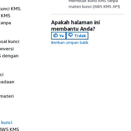
Membuat kunci KMS tanpa
materi kunci (AWS KMS API)
kunci KMS.
i KMS
Apakah halaman ini
tanpa
membantu Anda?
Ya
Tidak
asal kunci
Berikan umpan balik
nversi
MS dengan
ci
eadaan
materi
kunci
 AWS KMS