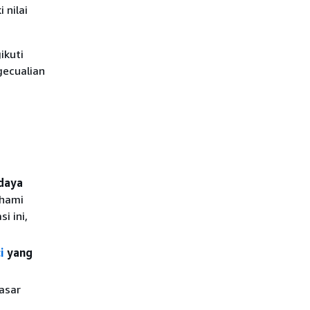
 nilai
ikuti
gecualian
daya
hami
i ini,
i
yang
asar