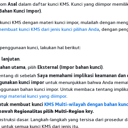
olom
Asal
dalam daftar kunci KMS. Kunci yang diimpor memiliki
(Bahan Kunci Impor)
.
unci KMS dengan materi kunci impor, mulailah dengan meng
embuat kunci KMS dari jenis kunci pilihan Anda
, dengan pen
penggunaan kunci, lakukan hal berikut:
 lanjutan
.
bahan utama
, pilih
Eksternal (Impor bahan kunci)
.
centang di sebelah
Saya memahami implikasi keamanan dan 
gunakan kunci impor
untuk menunjukkan bahwa Anda mema
nggunaan bahan kunci impor. Untuk membaca tentang implikas
ngi material kunci yang diimpor
.
Untuk membuat kunci
KMS Multi-wilayah dengan bahan kunc
 bawah
Regionalitas pilih Multi-Region
key.
nstruksi dasar. Langkah-langkah yang tersisa dari prosedur d
untuk semua kunci KMS dari jenis itu.