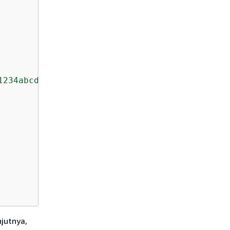
1234abcd-12ab-34cd-56ef-1234567890ab"
,

njutnya,