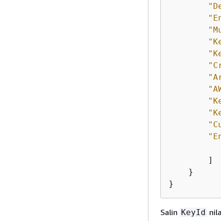
"D
"E
"M
"K
"K
"C
"A
"A
"K
"K
"C
"E
        ]

    }

}
Salin
nil
KeyId