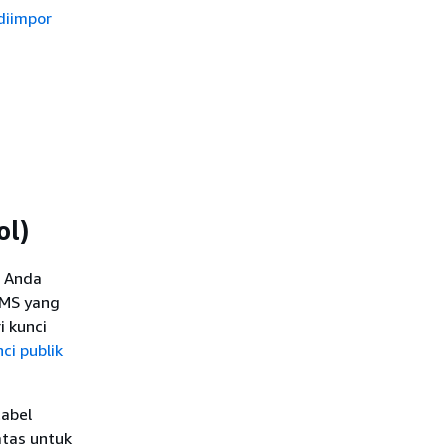
diimpor
ol)
. Anda
KMS yang
i kunci
ci publik
tabel
atas untuk