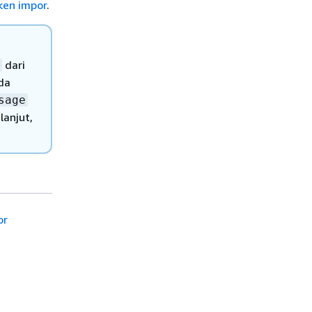
ken impor
.
dari
da
sage
lanjut,
or