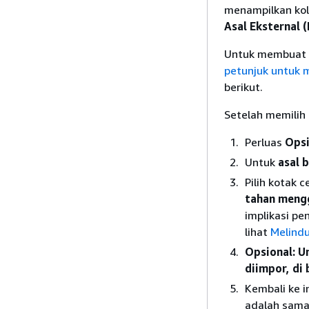
menampilkan k
Asal
Eksternal 
Untuk membuat k
petunjuk untuk m
berikut.
Setelah memilih 
Perluas
Opsi
Untuk
asal 
Pilih kotak 
tahan meng
implikasi pe
lihat
Melindu
Opsional: 
diimpor, di
Kembali ke i
adalah sama 