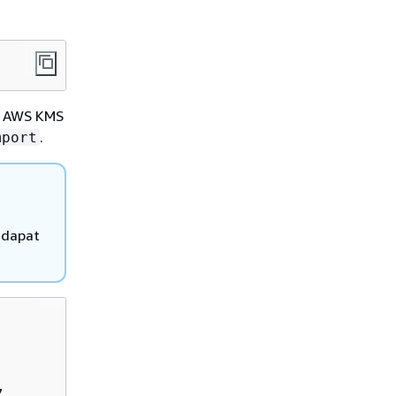
i. AWS KMS
.
mport
 dapat
,
