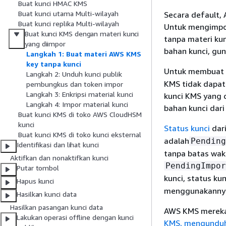
Buat kunci HMAC KMS
Buat kunci utama Multi-wilayah
Secara default,
Buat kunci replika Multi-wilayah
Untuk mengimpor
Buat kunci KMS dengan materi kunci
tanpa materi ku
yang diimpor
bahan kunci, gu
Langkah 1: Buat materi AWS KMS
key tanpa kunci
Untuk membuat k
Langkah 2: Unduh kunci publik
KMS tidak dapat
pembungkus dan token impor
Langkah 3: Enkripsi material kunci
kunci KMS yang 
Langkah 4: Impor material kunci
bahan kunci dar
Buat kunci KMS di toko AWS CloudHSM
kunci
Status kunci
dar
Buat kunci KMS di toko kunci eksternal
adalah
Pending
Identifikasi dan lihat kunci
tanpa batas wak
Aktifkan dan nonaktifkan kunci
PendingImpor
Putar tombol
kunci, status ku
Hapus kunci
menggunakannya 
Hasilkan kunci data
Hasilkan pasangan kunci data
AWS KMS merekam
Lakukan operasi offline dengan kunci
KMS, mengunduh