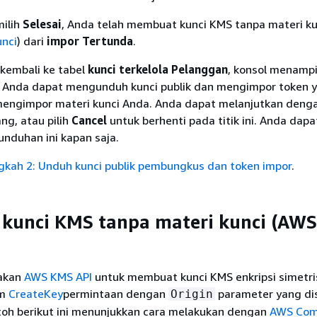
ilih
Selesai
, Anda telah membuat kunci KMS tanpa materi ku
unci
) dari
impor Tertunda
.
 kembali ke tabel
kunci terkelola Pelanggan
, konsol menampi
 Anda dapat mengunduh kunci publik dan mengimpor token 
mengimpor materi kunci Anda. Anda dapat melanjutkan deng
ng, atau pilih
Cancel
untuk berhenti pada titik ini. Anda dapa
nduhan ini kapan saja.
gkah 2: Unduh kunci publik pembungkus dan token impor
.
kunci KMS tanpa materi kunci (AW
akan
AWS KMS API
untuk membuat kunci KMS enkripsi simetri
im
CreateKey
permintaan dengan
parameter yang dis
Origin
oh berikut ini menunjukkan cara melakukan dengan
AWS Co