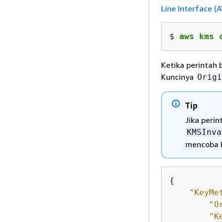
Line Interface (
$ 
aws kms 
Ketika perintah 
Kuncinya
Origi
Tip
Jika perin
KMSInva
mencoba k
{
"KeyMe
"O
"K