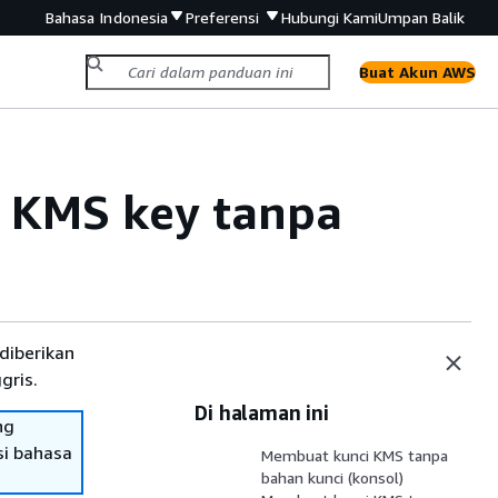
Bahasa Indonesia
Preferensi
Hubungi Kami
Umpan Balik
Buat Akun AWS
S KMS key tanpa
diberikan
gris.
Di halaman ini
ng
si bahasa
Membuat kunci KMS tanpa
bahan kunci (konsol)