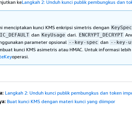
njutkan ke
Langkah 2: Unduh kunci publik pembungkus dan to
ini menciptakan kunci KMS enkripsi simetris dengan
KeySpec
dan
dari.
An
IC_DEFAULT
KeyUsage
ENCRYPT_DECRYPT
nggunakan parameter opsional
dan
--key-spec
--key-u
buat kunci KMS asimetris atau HMAC. Untuk informasi lebih 
teKey
operasi.
a:
Langkah 2: Unduh kunci publik pembungkus dan token imp
ya:
Buat kunci KMS dengan materi kunci yang diimpor