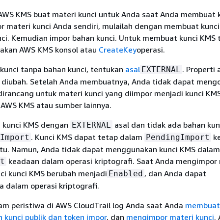
 AWS KMS buat materi kunci untuk Anda saat Anda membuat 
 materi kunci Anda sendiri, mulailah dengan membuat kunc
nci. Kemudian impor bahan kunci. Untuk membuat kunci KMS 
nakan AWS KMS konsol atau
CreateKey
operasi.
unci tanpa bahan kunci, tentukan
asal
. Properti 
EXTERNAL
 diubah. Setelah Anda membuatnya, Anda tidak dapat mengo
dirancang untuk materi kunci yang diimpor menjadi kunci K
i AWS KMS atau sumber lainnya.
i kunci KMS dengan
asal dan tidak ada bahan kun
EXTERNAL
. Kunci KMS dapat tetap dalam
k
Import
PendingImport
tu. Namun, Anda tidak dapat menggunakan kunci KMS dalam
keadaan dalam operasi kriptografi. Saat Anda mengimpor 
t
nci kunci KMS berubah menjadi
, dan Anda dapat
Enabled
dalam operasi kriptografi.
 peristiwa di AWS CloudTrail log Anda saat Anda
membuat 
 kunci
publik dan token impor
, dan
mengimpor materi kunci
.