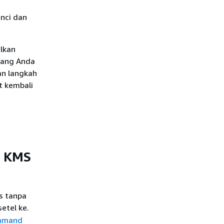
nci dan
lkan
yang Anda
an langkah
t kembali
S KMS
s tanpa
etel ke.
mmand