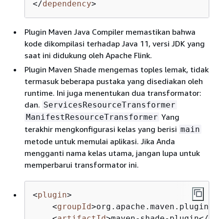
</
dependency
>
Plugin Maven Java Compiler memastikan bahwa
kode dikompilasi terhadap Java 11, versi JDK yang
saat ini didukung oleh Apache Flink.
Plugin Maven Shade mengemas toples lemak, tidak
termasuk beberapa pustaka yang disediakan oleh
runtime. Ini juga menentukan dua transformator:
dan.
ServicesResourceTransformer
Yang
ManifestResourceTransformer
terakhir mengkonfigurasi kelas yang berisi
main
metode untuk memulai aplikasi. Jika Anda
mengganti nama kelas utama, jangan lupa untuk
memperbarui transformator ini.
<
plugin
>
<
groupId
>
org.apache.maven.plugins
<
<
artifactId
>
maven-shade-plugin
</
ar