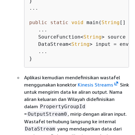
}

...

public
static
void
 main(
String
[] ar
   ...

   SourceFunction<
String
> source = 
   DataStream<
String
> input = env.a
   ...

}    
Aplikasi kemudian mendefinisikan wastafel
menggunakan konektor
Kinesis Streams
Sink
untuk mengirim data ke aliran output. Nama
aliran keluaran dan Wilayah didefinisikan
dalam
PropertyGroupId
=
, mirip dengan aliran input.
OutputStream0
Wastafel terhubung langsung ke internal
yang mendapatkan data dari
DataStream