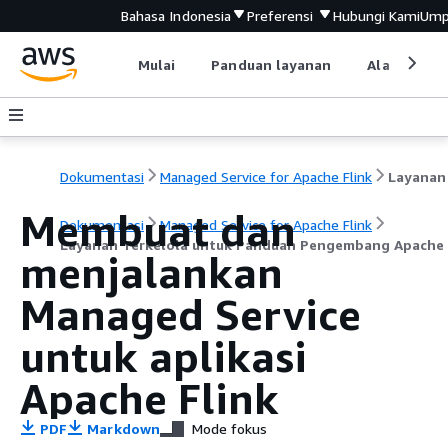
Bahasa Indonesia
Preferensi
Hubungi Kami
Ump
Mulai
Panduan layanan
Alat devel
Dokumentasi
Managed Service for Apache Flink
Membuat dan
Dokumentasi
Managed Service for Apache Flink
Layanan Terkelola untuk Panduan Pengembang Apache 
menjalankan
Managed Service
untuk aplikasi
Apache Flink
PDF
Markdown
Mode fokus