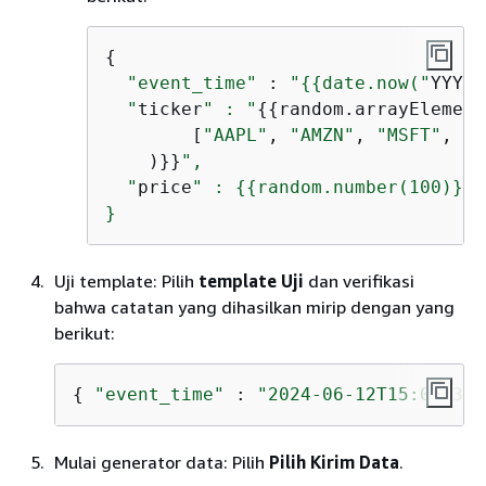
{
"event_time"
 : 
"
{
{
date.now("
YYYY-
  "
ticker
" : "
{
{
random.arrayElement(
        [
"AAPL"
, 
"AMZN"
, 
"MSFT"
, 
"I
    )}}
",

  "
price
" : 
{
{
random.number(100)}} 
} 
Uji template: Pilih
template Uji
dan verifikasi
bahwa catatan yang dihasilkan mirip dengan yang
berikut:
{
"event_time"
 : 
"2024-06-12T15:08:32.
Mulai generator data: Pilih
Pilih Kirim Data
.