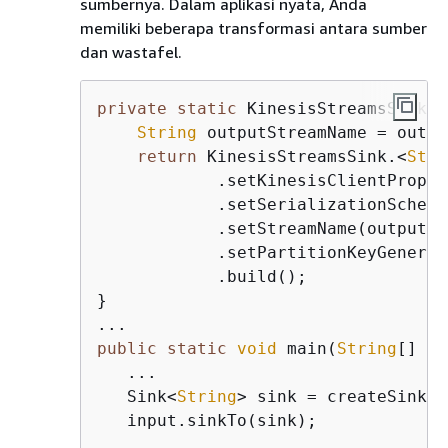
sumbernya. Dalam aplikasi nyata, Anda
memiliki beberapa transformasi antara sumber
dan wastafel.
private
static
 KinesisStreamsSink<
S
String
 outputStreamName = outpu
return
 KinesisStreamsSink.<
Stri
            .setKinesisClientProper
            .setSerializationSchema
            .setStreamName(outputSt
            .setPartitionKeyGenerat
            .build();

}

public
static
void
 main(
String
[] ar
   ...

   Sink<
String
> sink = createSink(a
   input.sinkTo(sink);

   ...
