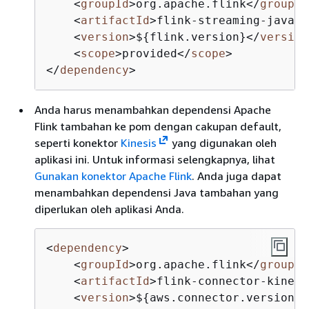
<
groupId
>
org.apache.flink
</
groupId
<
artifactId
>
flink-streaming-java
</
<
version
>
$
{
flink.version}
</
version
<
scope
>
provided
</
scope
>
</
dependency
>
Anda harus menambahkan dependensi Apache
Flink tambahan ke pom dengan cakupan default,
seperti konektor
Kinesis
yang digunakan oleh
aplikasi ini. Untuk informasi selengkapnya, lihat
Gunakan konektor Apache Flink
. Anda juga dapat
menambahkan dependensi Java tambahan yang
diperlukan oleh aplikasi Anda.
<
dependency
>
<
groupId
>
org.apache.flink
</
groupId
<
artifactId
>
flink-connector-kinesi
<
version
>
$
{
aws.connector.version}
<