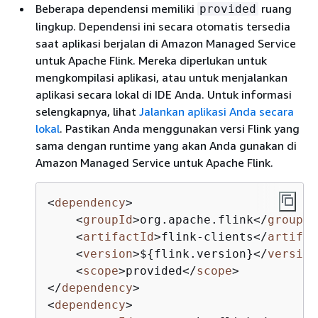
Beberapa dependensi memiliki
ruang
provided
lingkup. Dependensi ini secara otomatis tersedia
saat aplikasi berjalan di Amazon Managed Service
untuk Apache Flink. Mereka diperlukan untuk
mengkompilasi aplikasi, atau untuk menjalankan
aplikasi secara lokal di IDE Anda. Untuk informasi
selengkapnya, lihat
Jalankan aplikasi Anda secara
lokal
. Pastikan Anda menggunakan versi Flink yang
sama dengan runtime yang akan Anda gunakan di
Amazon Managed Service untuk Apache Flink.
<
dependency
>
<
groupId
>
org.apache.flink
</
groupId
<
artifactId
>
flink-clients
</
artifac
<
version
>
$
{
flink.version}
</
version
<
scope
>
provided
</
scope
>
</
dependency
>
<
dependency
>