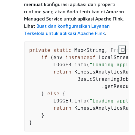
memuat konfigurasi aplikasi dari properti
runtime yang akan Anda tentukan di Amazon
Managed Service untuk aplikasi Apache Flink.
Lihat
Buat dan konfigurasikan Layanan
Terkelola untuk aplikasi Apache Flink
.
private
static
 Map<String, Properti
if
 (env 
instanceof
 LocalStreamE
        LOGGER.info(
"Loading applic
return
 KinesisAnalyticsRunt
                BasicStreamingJob.c
                        .getResourc
    } 
else
{
        LOGGER.info(
"Loading applic
return
 KinesisAnalyticsRunt
    }

}