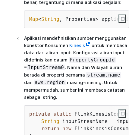
benar, tergantung di mana aplikasi berjalan:
Map
<
String
, Properties> application
Aplikasi mendefinisikan sumber menggunakan
konektor Konsumen
Kinesis
untuk membaca
data dari aliran input. Konfigurasi aliran input
didefinisikan dalam
PropertyGroupId
=
. Nama dan Wilayah aliran
InputStream0
berada di properti bernama
stream.name
dan
masing-masing. Untuk
aws.region
mempermudah, sumber ini membaca catatan
sebagai string.
private
static
 FlinkKinesisConsumer
String
 inputStreamName = inputP
return
new
 FlinkKinesisConsumer