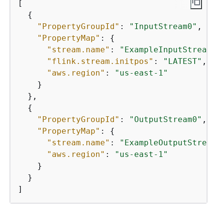
[

{
"PropertyGroupId"
: 
"InputStream0"
,

"PropertyMap"
: 
{
"stream.name"
: 
"ExampleInputStream"
"flink.stream.initpos"
: 
"LATEST"
,

"aws.region"
: 
"us-east-1"
    }

  },

{
"PropertyGroupId"
: 
"OutputStream0"
,

"PropertyMap"
: 
{
"stream.name"
: 
"ExampleOutputStream
"aws.region"
: 
"us-east-1"
    }

  }

]