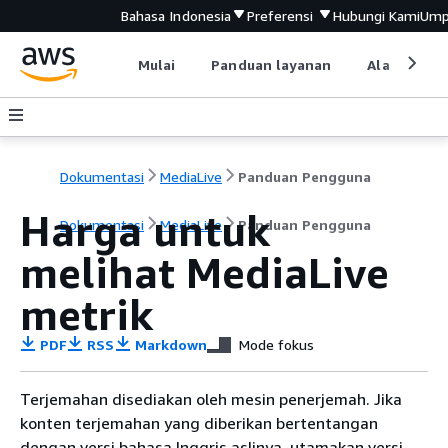
Bahasa Indonesia
Preferensi
Hubungi Kami
Ump
Mulai
Panduan layanan
Alat devel
Dokumentasi
MediaLive
Panduan Pengguna
Harga untuk
Dokumentasi
MediaLive
Panduan Pengguna
melihat MediaLive
metrik
PDF
RSS
Markdown
Mode fokus
Terjemahan disediakan oleh mesin penerjemah. Jika
konten terjemahan yang diberikan bertentangan
dengan versi bahasa Inggris aslinya, utamakan versi