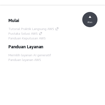
Mulai
Atas
Tutorial Praktik Langsung AWS
Pustaka Solusi AWS
Panduan Keputusan AWS
Panduan Layanan
Memilih layanan AI generatif
Panduan layanan AWS
Tutorial AWS CLI di GitHub
Alat Developer
Pustaka Contoh Kode AWS
AWS CLI
AWS Builder Center
Blog Alat Developer AWS
Tautan Bermanfaat