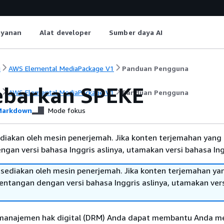
ayanan
Alat developer
Sumber daya AI
i
AWS Elemental MediaPackage V1
Panduan Pengguna
barkan SPEKE
i
AWS Elemental MediaPackage V1
Panduan Pengguna
arkdown
Mode fokus
diakan oleh mesin penerjemah. Jika konten terjemahan yang 
gan versi bahasa Inggris aslinya, utamakan versi bahasa Ing
sediakan oleh mesin penerjemah. Jika konten terjemahan ya
tentangan dengan versi bahasa Inggris aslinya, utamakan ver
 manajemen hak digital (DRM) Anda dapat membantu Anda m