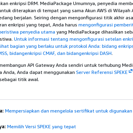
kan enkripsi DRM. MediaPackage Umumnya, penyedia membe
ntuk diterapkan di tempat yang sama Akun AWS di Wilayah
ang berjalan. Seiring dengan mengonfigurasi titik akhir as
an enkripsi yang tepat, Anda harus
mengonfigurasi pemberi
peristiwa penyedia utama
yang MediaPackage dihasilkan seb
stiwa.
Untuk informasi tentang mengonfigurasi setelan enkri
, lihat bagian yang berlaku untuk protokol Anda: bidang enkrip
MSS, bidang
enkripsi CMAF, dan bidang
enkripsi DASH
.
 membangun API Gateway Anda sendiri untuk terhubung Med
ma Anda, Anda dapat menggunakan
Server Referensi SPEKE
sebagai titik awal.
a:
Mempersiapkan dan mengelola sertifikat untuk digunaka
ya:
Memilih Versi SPEKE yang tepat