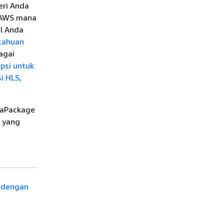
ri Anda
 AWS mana
al Anda
tahuan
agai
psi untuk
si
HLS,
iaPackage
yang
n dengan