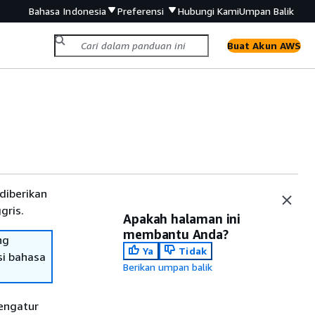
Bahasa Indonesia
Preferensi
Hubungi Kami
Umpan Balik
Buat Akun AWS
diberikan
gris.
Apakah halaman ini
membantu Anda?
ng
Ya
Tidak
si bahasa
Berikan umpan balik
engatur