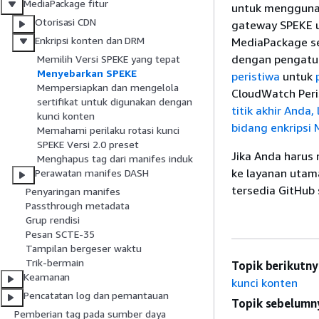
MediaPackage fitur
untuk mengguna
Otorisasi CDN
gateway SPEKE u
Enkripsi konten dan DRM
MediaPackage sed
dengan pengatur
Memilih Versi SPEKE yang tepat
Menyebarkan SPEKE
peristiwa
untuk
Mempersiapkan dan mengelola
CloudWatch Peri
sertifikat untuk digunakan dengan
titik akhir Anda
kunci konten
bidang enkripsi 
Memahami perilaku rotasi kunci
SPEKE Versi 2.0 preset
Jika Anda harus
Menghapus tag dari manifes induk
ke layanan uta
Perawatan manifes DASH
tersedia GitHub 
Penyaringan manifes
Passthrough metadata
Grup rendisi
Pesan SCTE-35
Tampilan bergeser waktu
Trik-bermain
Topik berikutny
Keamanan
kunci konten
Pencatatan log dan pemantauan
Topik sebelumn
Pemberian tag pada sumber daya