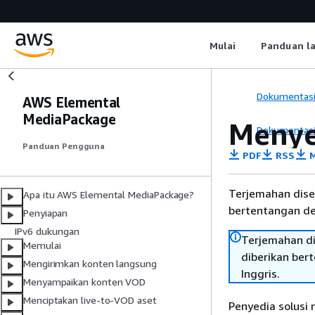
Mulai
Panduan l
Dokumentas
AWS Elemental
MediaPackage
Menye
Dokumentas
Panduan Pengguna
PDF
RSS
M
Terjemahan dise
Apa itu AWS Elemental MediaPackage?
bertentangan den
Penyiapan
IPv6 dukungan
Terjemahan di
Memulai
diberikan ber
Mengirimkan konten langsung
Inggris.
Menyampaikan konten VOD
Menciptakan live-to-VOD aset
Penyedia solusi