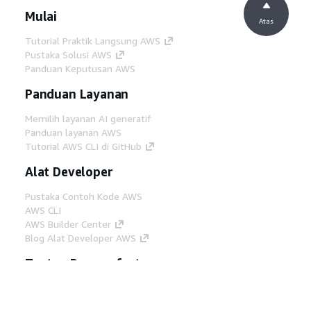
Mulai
Atas
Tutorial Praktik Langsung AWS
Pustaka Solusi AWS
Panduan Keputusan AWS
Panduan Layanan
Memilih layanan AI generatif
Panduan layanan AWS
Tutorial AWS CLI di GitHub
Alat Developer
Pustaka Contoh Kode AWS
AWS CLI
AWS Builder Center
Blog Alat Developer AWS
Tautan Bermanfaat
Unduh server MCP Dokumentasi AWS
Masuk ke Konsol AWS