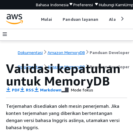
Bahasa Indonesia
Preferensi
Hubungi Kami
Ump
Mulai
Panduan layanan
Alat devel
Dokumentasi
Amazon MemoryDB
Panduan Developer
Validasi kepatuhan
Dokumentasi
Amazon MemoryDB
Panduan Developer
untuk MemoryDB
PDF
RSS
Markdown
Mode fokus
Terjemahan disediakan oleh mesin penerjemah. Jika
konten terjemahan yang diberikan bertentangan
dengan versi bahasa Inggris aslinya, utamakan versi
bahasa Inggris.