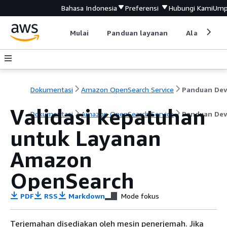
Bahasa Indonesia
Preferensi
Hubungi Kami
Ump
Mulai
Panduan layanan
Alat devel
Dokumentasi
Amazon OpenSearch Service
Validasi kepatuhan
Dokumentasi
Amazon OpenSearch Service
Panduan Dev
untuk Layanan
Amazon
OpenSearch
PDF
RSS
Markdown
Mode fokus
Terjemahan disediakan oleh mesin penerjemah. Jika