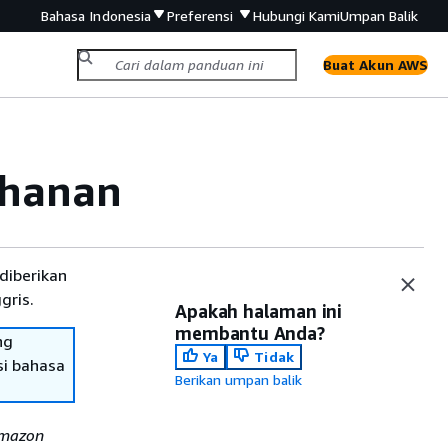
Bahasa Indonesia
Preferensi
Hubungi Kami
Umpan Balik
Buat Akun AWS
ahanan
diberikan
gris.
Apakah halaman ini
membantu Anda?
ng
Ya
Tidak
si bahasa
Berikan umpan balik
Amazon