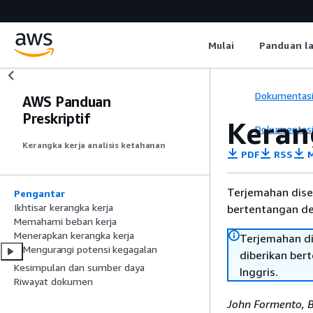
Mulai
Panduan l
Dokumentas
AWS Panduan
Preskriptif
Keran
Dokumentas
Kerangka kerja analisis ketahanan
PDF
RSS
M
Terjemahan dise
Pengantar
Ikhtisar kerangka kerja
bertentangan den
Memahami beban kerja
Menerapkan kerangka kerja
Terjemahan di
Mengurangi potensi kegagalan
diberikan ber
Kesimpulan dan sumber daya
Inggris.
Riwayat dokumen
John Formento, B