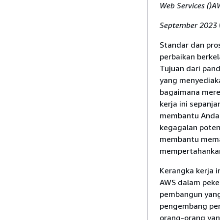
Web Services ()
September 2023
Standar dan pro
perbaikan berkel
Tujuan dari pan
yang menyediaka
bagaimana mere
kerja ini sepanj
membantu Anda t
kegagalan potens
membantu memas
mempertahankan 
Kerangka kerja i
AWS dalam peker
pembangun yang 
pengembang peran
orang-orang yan