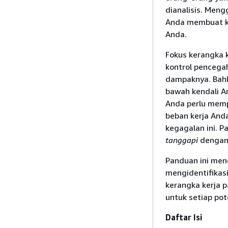
dianalisis. Men
Anda membuat k
Anda.
Fokus kerangka 
kontrol pencega
dampaknya. Bahk
bawah kendali A
Anda perlu mem
beban kerja And
kegagalan ini. P
tanggapi
dengan 
Panduan ini men
mengidentifikas
kerangka kerja p
untuk setiap po
Daftar Isi