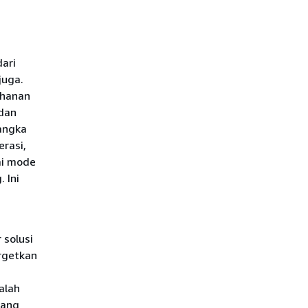
ari
juga.
ahanan
dan
angka
erasi,
ai mode
 Ini
 solusi
rgetkan
alah
dang