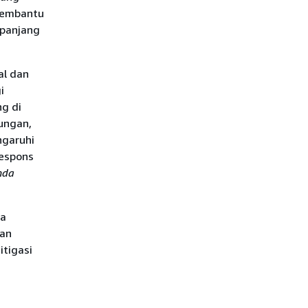
 membantu
panjang
al dan
i
g di
ungan,
garuhi
respons
nda
na
kan
itigasi