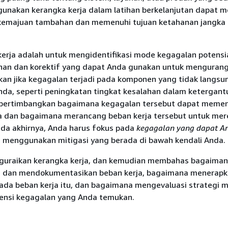
ggunakan kerangka kerja dalam latihan berkelanjutan dapat
emajuan tambahan dan memenuhi tujuan ketahanan jangka 
kerja adalah untuk mengidentifikasi mode kegagalan potensi
han dan korektif yang dapat Anda gunakan untuk mengurang
an jika kegagalan terjadi pada komponen yang tidak langsun
nda, seperti peningkatan tingkat kesalahan dalam ketergant
pertimbangkan bagaimana kegagalan tersebut dapat memen
a dan bagaimana merancang beban kerja tersebut untuk me
ada akhirnya, Anda harus fokus pada
kegagalan yang dapat A
menggunakan mitigasi yang berada di bawah kendali Anda.
guraikan kerangka kerja, dan kemudian membahas bagaima
i dan mendokumentasikan beban kerja, bagaimana menerap
ada beban kerja itu, dan bagaimana mengevaluasi strategi m
tensi kegagalan yang Anda temukan.