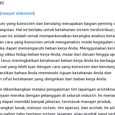
AWS
(
riwayat dokumen
)
ses yang konsisten dan berulang merupakan bagian penting d
anjutan. Hal ini berlaku untuk ketahanan sistem terdistribusi 
duan ini adalah untuk memperkenalkan kerangka analisis ket
n cara yang konsisten untuk menganalisis mode kegagalan 
ka dapat memengaruhi beban kerja Anda. Menggunakan ker
ang siklus hidup beban kerja Anda, mulai dari desain hingga op
erus meningkatkan ketahanan beban kerja Anda ke berbag
ial yang lebih luas dengan cara yang konsisten dan berulang.
tikan bahwa Anda memenuhi tujuan ketahanan Anda dan
sifat ketahanan yang diinginkan dari beban kerja Anda.
ni dikembangkan melalui pengalaman tim lapangan arsitektur
jaan mereka dengan pelanggan di seluruh industri. Ini mena
dapat memiliki banyak jabatan, termasuk manajer produk,
gkat lunak, insinyur sistem, tim operasi, dan arsitek. Ini ad
g paling tahu tentang sistem, layanan, atau produk yang se