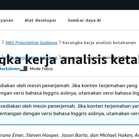
ayanan
Alat developer
Sumber daya AI
i
AWS Prescriptive Guidance
Kerangka kerja analisis ketahanan
gka kerja analisis ket
i
AWS Prescriptive Guidance
Kerangka kerja analisis ketahanan
arkdown
Mode fokus
diakan oleh mesin penerjemah. Jika konten terjemahan yang 
gan versi bahasa Inggris aslinya, utamakan versi bahasa Ing
sediakan oleh mesin penerjemah. Jika konten terjemahan ya
tentangan dengan versi bahasa Inggris aslinya, utamakan ver
runo Emer, Steven Hooper, Jason Barto, dan Michael Haken, 