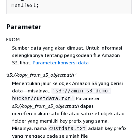
manifest;      
Parameter
FROM
Sumber data yang akan dimuat. Untuk informasi
selengkapnya tentang pengkodean file Amazon
S3, lihat.
Parameter konversi data
's3://copy_from_s3_objectpath '
Menentukan jalur ke objek Amazon S3 yang berisi
data—misalnya,.
's3://amzn-s3-demo-
Parameter
bucket/custdata.txt'
s3://copy_from_s3_objectpath
dapat
mereferensikan satu file atau satu set objek atau
folder yang memiliki key prefix yang sama.
Misalnya, nama
adalah key prefix
custdata.txt
yang mengacu pada sejumlah file