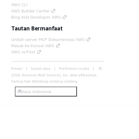
AWS CLI
AWS Builder Center
Blog Alat Developer AWS
Tautan Bermanfaat
Unduh server MCP Dokumentasi AWS
Masuk ke Konsol AWS
AWS re:Post
Privasi
Syarat situs
Preferensi cookie
©
2026, Amazon Web Services, Inc. atau afiliasinya.
Semua hak dilindungi undang-undang.
Bahasa Indonesia