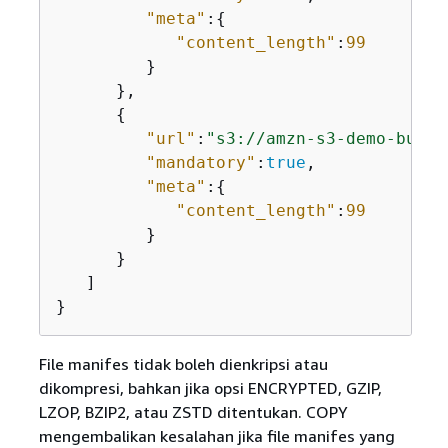
"meta"
:
{
"content_length"
:
99
         }

      },

{
"url"
:
"s3://amzn-s3-demo-bucke
"mandatory"
:
true
,

"meta"
:
{
"content_length"
:
99
         }

      }

   ]

}
File manifes tidak boleh dienkripsi atau
dikompresi, bahkan jika opsi ENCRYPTED, GZIP,
LZOP, BZIP2, atau ZSTD ditentukan. COPY
mengembalikan kesalahan jika file manifes yang