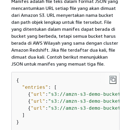
Manifes adalah file teks dalam format JSON yang
mencantumkan URL setiap file yang akan dimuat
dari Amazon S3. URL menyertakan nama bucket
dan path objek lengkap untuk file tersebut. File
yang ditentukan dalam manifes dapat berada di
bucket yang berbeda, tetapi semua bucket harus
berada di AWS Wilayah yang sama dengan cluster
Amazon Redshift. Jika file terdaftar dua kali, file
dimuat dua kali. Contoh berikut menunjukkan
JSON untuk manifes yang memuat tiga file.
{
"entries"
: [

{
"url"
:
"s3://amzn-s3-demo-bucket1/c
{
"url"
:
"s3://amzn-s3-demo-bucket1/c
{
"url"
:
"s3://amzn-s3-demo-bucket2/c
  ]

}