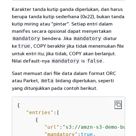
Karakter tanda kutip ganda diperlukan, dan harus
berupa tanda kutip sederhana (0x22), bukan tanda
kutip miring atau “pintar”. Setiap entri dalam
manifes secara opsional dapat menyertakan
bendera. Jika
diatur
mandatory
mandatory
ke
, COPY berakhir jika tidak menemukan file
true
untuk entri itu; jika tidak, COPY akan berlanjut.
Nilai default-nya
is
.
mandatory
false
Saat memuat dari file data dalam format ORC
atau Parket,
bidang diperlukan, seperti
meta
yang ditunjukkan pada contoh berikut.
{
"entries"
:[  

{
"url"
:
"s3://amzn-s3-demo-bucke
"mandatory"
:
true
,
