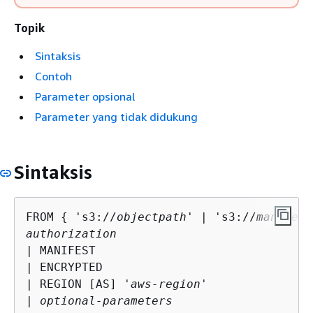
Topik
Sintaksis
Contoh
Parameter opsional
Parameter yang tidak didukung
Sintaksis
FROM 
{
 's3://
objectpath
' | 's3://
manifest
authorization
| MANIFEST

| ENCRYPTED

| REGION [AS] '
aws-region
'

| 
optional-parameters