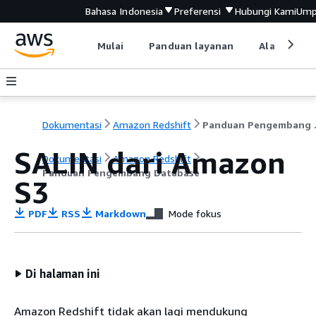
Bahasa Indonesia
Preferensi
Hubungi Kami
Ump
Mulai
Panduan layanan
Alat devel
Dokumentasi
Amazon Redshift
Pandu
SALIN dari Amazon
Dokumentasi
Amazon Redshift
Panduan Pengembang Database
S3
PDF
RSS
Markdown
Mode fokus
Di halaman ini
Amazon Redshift tidak akan lagi mendukung