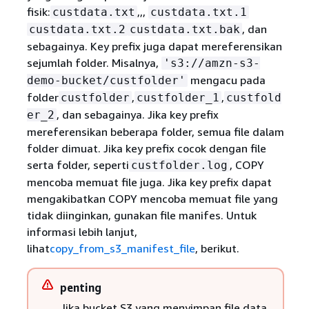
fisik:
,,,
custdata.txt
custdata.txt.1
, dan
custdata.txt.2
custdata.txt.bak
sebagainya. Key prefix juga dapat mereferensikan
sejumlah folder. Misalnya,
's3://amzn-s3-
mengacu pada
demo-bucket/custfolder'
folder
,
,
custfolder
custfolder_1
custfold
, dan sebagainya. Jika key prefix
er_2
mereferensikan beberapa folder, semua file dalam
folder dimuat. Jika key prefix cocok dengan file
serta folder, seperti
, COPY
custfolder.log
mencoba memuat file juga. Jika key prefix dapat
mengakibatkan COPY mencoba memuat file yang
tidak diinginkan, gunakan file manifes. Untuk
informasi lebih lanjut,
lihat
copy_from_s3_manifest_file
, berikut.
penting
Jika bucket S3 yang menyimpan file data