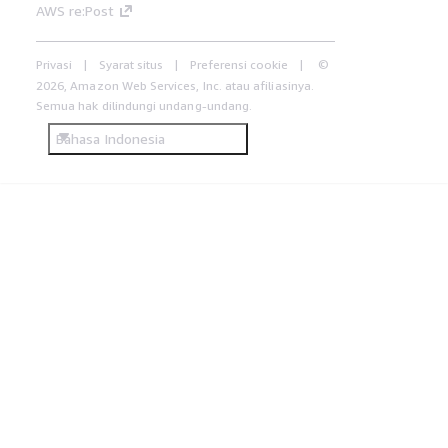
AWS re:Post
Privasi
Syarat situs
Preferensi cookie
©
2026, Amazon Web Services, Inc. atau afiliasinya.
Semua hak dilindungi undang-undang.
Bahasa Indonesia