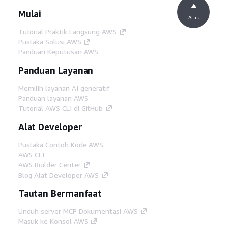
Mulai
Atas
Tutorial Praktik Langsung AWS
Pustaka Solusi AWS
Panduan Keputusan AWS
Panduan Layanan
Memilih layanan AI generatif
Panduan layanan AWS
Tutorial AWS CLI di GitHub
Alat Developer
Pustaka Contoh Kode AWS
AWS CLI
AWS Builder Center
Blog Alat Developer AWS
Tautan Bermanfaat
Unduh server MCP Dokumentasi AWS
Masuk ke Konsol AWS