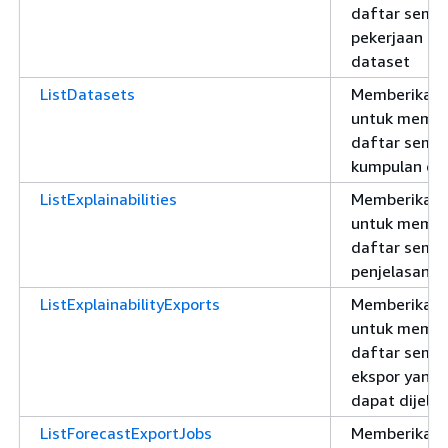
daftar semu
pekerjaan im
dataset
ListDatasets
Memberikan i
untuk memb
daftar semu
kumpulan da
ListExplainabilities
Memberikan i
untuk memb
daftar semu
penjelasan
ListExplainabilityExports
Memberikan i
untuk memb
daftar semu
ekspor yang
dapat dijela
ListForecastExportJobs
Memberikan i