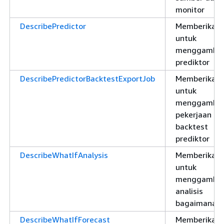
monitor
DescribePredictor
Memberikan i
untuk
menggambar
prediktor
DescribePredictorBacktestExportJob
Memberikan i
untuk
menggambar
pekerjaan ek
backtest
prediktor
DescribeWhatIfAnalysis
Memberikan i
untuk
menggambar
analisis
bagaimana-j
DescribeWhatIfForecast
Memberikan i