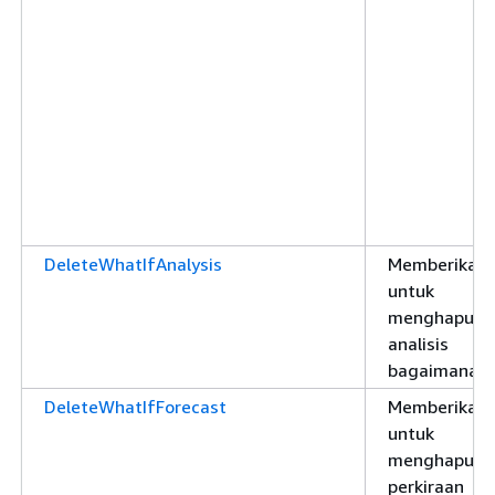
DeleteWhatIfAnalysis
Memberikan i
untuk
menghapus
analisis
bagaimana-j
DeleteWhatIfForecast
Memberikan i
untuk
menghapus
perkiraan