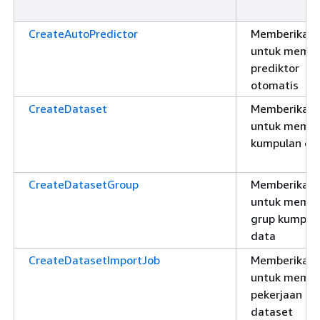
CreateAutoPredictor
Memberikan i
untuk memb
prediktor
otomatis
CreateDataset
Memberikan i
untuk memb
kumpulan da
CreateDatasetGroup
Memberikan i
untuk memb
grup kumpul
data
CreateDatasetImportJob
Memberikan i
untuk memb
pekerjaan im
dataset