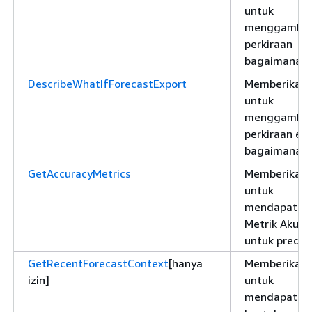
untuk
menggambar
perkiraan
bagaimana-j
DescribeWhatIfForecastExport
Memberikan i
untuk
menggambar
perkiraan ek
bagaimana-j
GetAccuracyMetrics
Memberikan i
untuk
mendapatka
Metrik Akura
untuk predik
GetRecentForecastContext
[hanya
Memberikan i
izin]
untuk
mendapatka