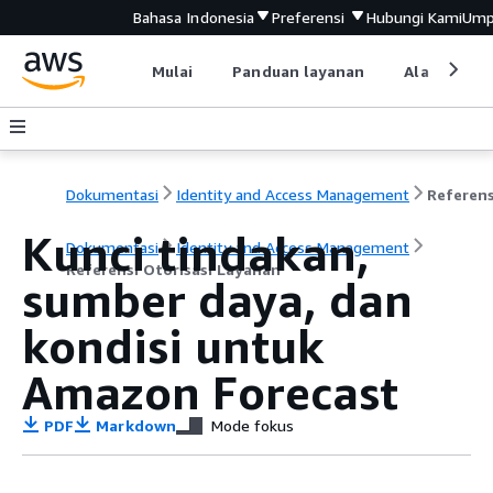
Bahasa Indonesia
Preferensi
Hubungi Kami
Ump
Mulai
Panduan layanan
Alat devel
Dokumentasi
Identity and Access Management
Kunci tindakan,
Dokumentasi
Identity and Access Management
Referensi Otorisasi Layanan
sumber daya, dan
kondisi untuk
Amazon Forecast
PDF
Markdown
Mode fokus