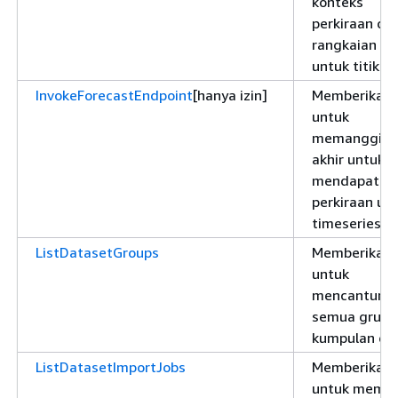
konteks
perkiraan dar
rangkaian w
untuk titik ak
InvokeForecastEndpoint
[hanya izin]
Memberikan i
untuk
memanggil ti
akhir untuk
mendapatka
perkiraan un
timeseries
ListDatasetGroups
Memberikan i
untuk
mencantumk
semua grup
kumpulan da
ListDatasetImportJobs
Memberikan i
untuk memb