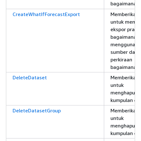
bagaimana-j
CreateWhatIfForecastExport
Memberikan i
untuk memb
ekspor praki
bagaimana-j
menggunaka
sumber daya
perkiraan
bagaimana-j
DeleteDataset
Memberikan i
untuk
menghapus
kumpulan da
DeleteDatasetGroup
Memberikan i
untuk
menghapus 
kumpulan da