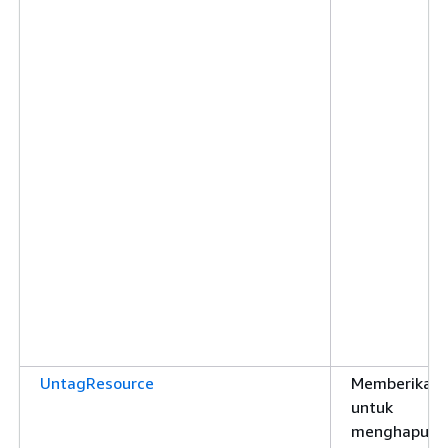
UntagResource
Memberikan i
untuk
menghapus 