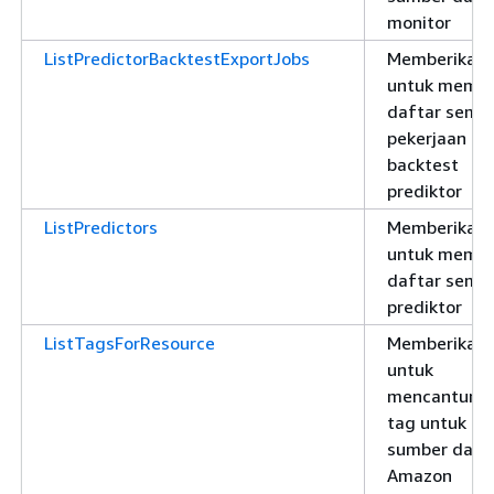
monitor
ListPredictorBacktestExportJobs
Memberikan i
untuk memb
daftar semu
pekerjaan ek
backtest
prediktor
ListPredictors
Memberikan i
untuk memb
daftar semu
prediktor
ListTagsForResource
Memberikan i
untuk
mencantumk
tag untuk
sumber daya
Amazon