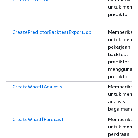
untuk memb
prediktor
CreatePredictorBacktestExportJob
Memberikan i
untuk memb
pekerjaan ek
backtest
prediktor
menggunaka
prediktor
CreateWhatIfAnalysis
Memberikan i
untuk memb
analisis
bagaimana-j
CreateWhatIfForecast
Memberikan i
untuk memb
perkiraan