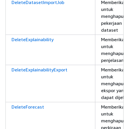
DeleteDatasetImportJob
Memberikan i
untuk
menghapus
pekerjaan im
dataset
DeleteExplainability
Memberikan i
untuk
menghapus
penjelasan
DeleteExplainabilityExport
Memberikan i
untuk
menghapus
ekspor yang
dapat dijela
DeleteForecast
Memberikan i
untuk
menghapus
perkiraan