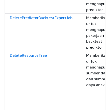
menghapus
prediktor
DeletePredictorBacktestExportJob
Memberikan i
untuk
menghapus
pekerjaan ek
backtest
prediktor
DeleteResourceTree
Memberikan i
untuk
menghapus
sumber daya
dan sumber
daya anakny