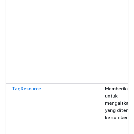
TagResource
Memberikan i
untuk
mengaitkan 
yang ditentu
ke sumber d