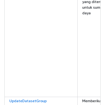
yang ditentu
untuk sumbe
daya
UpdateDatasetGroup
Memberikan i