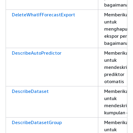
bagaimana-j
DeleteWhatIfForecastExport
Memberikan i
untuk
menghapus
ekspor perki
bagaimana-j
DescribeAutoPredictor
Memberikan i
untuk
mendeskrips
prediktor
otomatis
DescribeDataset
Memberikan i
untuk
mendeskrips
kumpulan da
DescribeDatasetGroup
Memberikan i
untuk