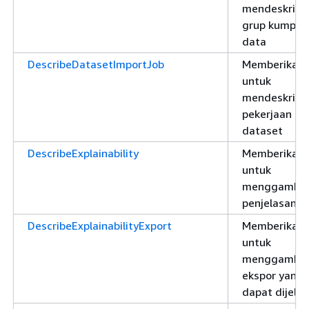
mendeskrips
grup kumpul
data
DescribeDatasetImportJob
Memberikan i
untuk
mendeskrips
pekerjaan im
dataset
DescribeExplainability
Memberikan i
untuk
menggambar
penjelasan
DescribeExplainabilityExport
Memberikan i
untuk
menggambar
ekspor yang
dapat dijela