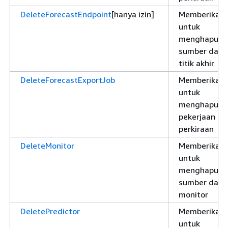
DeleteForecastEndpoint
[hanya izin]
Memberikan i
untuk
menghapus
sumber daya
titik akhir
DeleteForecastExportJob
Memberikan i
untuk
menghapus
pekerjaan ek
perkiraan
DeleteMonitor
Memberikan i
untuk
menghapus
sumber daya
monitor
DeletePredictor
Memberikan i
untuk