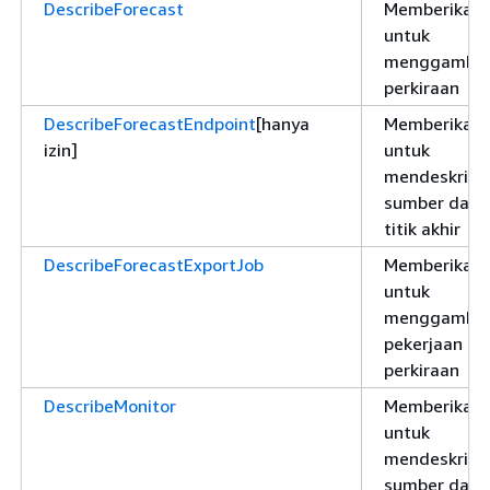
DescribeForecast
Memberikan i
untuk
menggambar
perkiraan
DescribeForecastEndpoint
[hanya
Memberikan i
izin]
untuk
mendeskrips
sumber daya
titik akhir
DescribeForecastExportJob
Memberikan i
untuk
menggambar
pekerjaan ek
perkiraan
DescribeMonitor
Memberikan i
untuk
mendeskrips
sumber daya