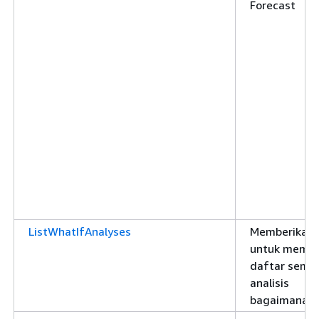
Forecast
ListWhatIfAnalyses
Memberikan i
untuk memb
daftar semu
analisis
bagaimana-j