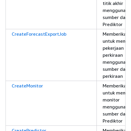
titik akhir
menggunaka
sumber daya
Prediktor
CreateForecastExportJob
Memberikan i
untuk memb
pekerjaan ek
perkiraan
menggunaka
sumber daya
perkiraan
CreateMonitor
Memberikan i
untuk memb
monitor
menggunaka
sumber daya
Prediktor
CreatePredictor
Memberikan i