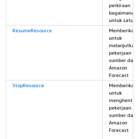
perkiraan
bagaimana-j
untuk satu i
ResumeResource
Memberikan i
untuk
melanjutkan
pekerjaan
sumber daya
Amazon
Forecast
StopResource
Memberikan i
untuk
menghentik
pekerjaan
sumber daya
Amazon
Forecast