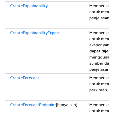
CreateExplainability
Memberikan i
untuk memb
penjelasan
CreateExplainabilityExport
Memberikan i
untuk memb
ekspor yang
dapat dijela
menggunaka
sumber daya
penjelasan
CreateForecast
Memberikan i
untuk memb
perkiraan
CreateForecastEndpoint
[hanya izin]
Memberikan i
untuk memb