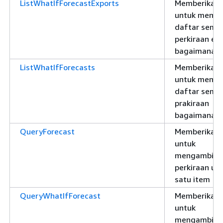
ListWhatIfForecastExports
Memberikan i
untuk memb
daftar semu
perkiraan ek
bagaimana-j
ListWhatIfForecasts
Memberikan i
untuk memb
daftar semu
prakiraan
bagaimana-j
QueryForecast
Memberikan i
untuk
mengambil
perkiraan un
satu item
QueryWhatIfForecast
Memberikan i
untuk
mengambil