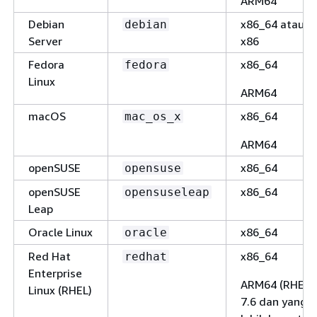
ARM64
Debian
x86_64 atau
debian
Server
x86
Fedora
x86_64
fedora
Linux
ARM64
macOS
x86_64
mac_os_x
ARM64
openSUSE
x86_64
opensuse
openSUSE
x86_64
opensuseleap
Leap
Oracle Linux
x86_64
oracle
Red Hat
x86_64
redhat
Enterprise
ARM64 (RHEL
Linux (RHEL)
7.6 dan yang