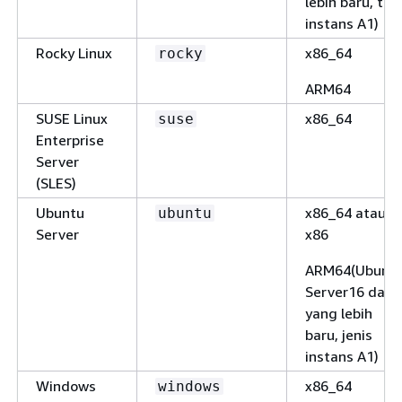
lebih baru, tip
instans A1)
Rocky Linux
x86_64
rocky
ARM64
SUSE Linux
x86_64
suse
Enterprise
Server
(SLES)
Ubuntu
x86_64 atau
ubuntu
Server
x86
ARM64(Ubunt
Server16 dan
yang lebih
baru, jenis
instans A1)
Windows
x86_64
windows