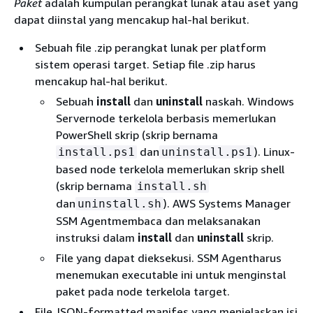
Paket
adalah kumpulan perangkat lunak atau aset yang
dapat diinstal yang mencakup hal-hal berikut.
Sebuah file .zip perangkat lunak per platform
sistem operasi target. Setiap file .zip harus
mencakup hal-hal berikut.
Sebuah
install
dan
uninstall
naskah. Windows
Servernode terkelola berbasis memerlukan
PowerShell skrip (skrip bernama
dan
). Linux-
install.ps1
uninstall.ps1
based node terkelola memerlukan skrip shell
(skrip bernama
install.sh
dan
). AWS Systems Manager
uninstall.sh
SSM Agentmembaca dan melaksanakan
instruksi dalam
install
dan
uninstall
skrip.
File yang dapat dieksekusi. SSM Agentharus
menemukan executable ini untuk menginstal
paket pada node terkelola target.
File JSON-formatted manifes yang menjelaskan isi