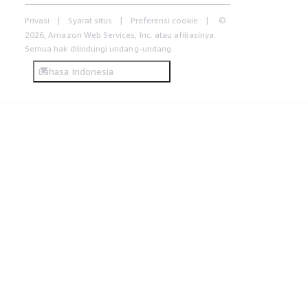
Privasi
Syarat situs
Preferensi cookie
©
2026, Amazon Web Services, Inc. atau afiliasinya.
Semua hak dilindungi undang-undang.
Bahasa Indonesia