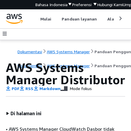
Bahasa Indonesia
Preferensi
Hubungi Kami
Ump
Mulai
Panduan layanan
Alat devel
Dokumentasi
AWS Systems Manager
Panduan Penggun
AWS Systems
Dokumentasi
AWS Systems Manager
Panduan Penggun
Manager Distributor
PDF
RSS
Markdown
Mode fokus
Di halaman ini
• AWS Systems Manager CloudWatch Dasbor tidak