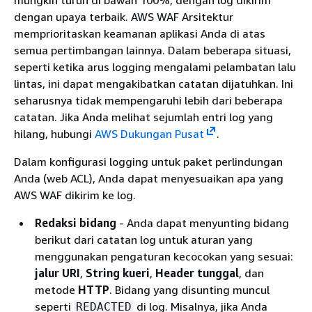
mungkin turun di bawah 100%, dengan log dikirim
dengan upaya terbaik. AWS WAF Arsitektur
memprioritaskan keamanan aplikasi Anda di atas
semua pertimbangan lainnya. Dalam beberapa situasi,
seperti ketika arus logging mengalami pelambatan lalu
lintas, ini dapat mengakibatkan catatan dijatuhkan. Ini
seharusnya tidak mempengaruhi lebih dari beberapa
catatan. Jika Anda melihat sejumlah entri log yang
hilang, hubungi
AWS Dukungan Pusat
.
Dalam konfigurasi logging untuk paket perlindungan
Anda (web ACL), Anda dapat menyesuaikan apa yang
AWS WAF dikirim ke log.
Redaksi bidang
- Anda dapat menyunting bidang
berikut dari catatan log untuk aturan yang
menggunakan pengaturan kecocokan yang sesuai:
jalur URI
,
String kueri
,
Header tunggal
, dan
metode
HTTP
. Bidang yang disunting muncul
seperti
di log. Misalnya, jika Anda
REDACTED