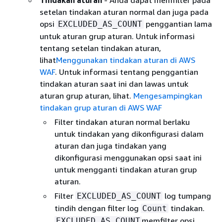
Tindakan aturan
- Anda dapat memfilter pada
setelan tindakan aturan normal dan juga pada
opsi
penggantian lama
EXCLUDED_AS_COUNT
untuk aturan grup aturan. Untuk informasi
tentang setelan tindakan aturan,
lihat
Menggunakan tindakan aturan di AWS
WAF
. Untuk informasi tentang penggantian
tindakan aturan saat ini dan lawas untuk
aturan grup aturan, lihat.
Mengesampingkan
tindakan grup aturan di AWS WAF
Filter tindakan aturan normal berlaku
untuk tindakan yang dikonfigurasi dalam
aturan dan juga tindakan yang
dikonfigurasi menggunakan opsi saat ini
untuk mengganti tindakan aturan grup
aturan.
Filter
log tumpang
EXCLUDED_AS_COUNT
tindih dengan filter log
tindakan.
Count
memfilter opsi
EXCLUDED_AS_COUNT