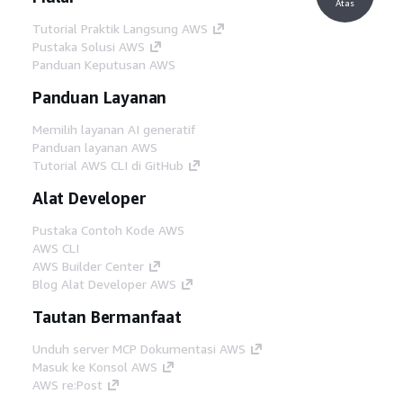
Atas
Tutorial Praktik Langsung AWS
Pustaka Solusi AWS
Panduan Keputusan AWS
Panduan Layanan
Memilih layanan AI generatif
Panduan layanan AWS
Tutorial AWS CLI di GitHub
Alat Developer
Pustaka Contoh Kode AWS
AWS CLI
AWS Builder Center
Blog Alat Developer AWS
Tautan Bermanfaat
Unduh server MCP Dokumentasi AWS
Masuk ke Konsol AWS
AWS re:Post