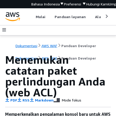
Bahasa Indonesia
Preferensi
Hubungi Kami
Ump
Mulai
Panduan layanan
Alat devel
Dokumentasi
AWS WAF
Panduan Developer
Menemukan
Dokumentasi
AWS WAF
Panduan Developer
catatan paket
perlindungan Anda
(web ACL)
PDF
RSS
Markdown
Mode fokus
Memperkenalkan pengalaman konsol baru untuk AWS