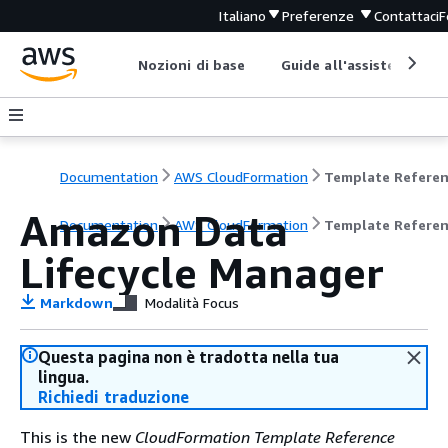
Italiano
Preferenze
Contattaci
F
Nozioni di base
Guide all'assistenza
Documentation
AWS CloudFormation
Template Refere
Amazon Data
Documentation
AWS CloudFormation
Template Refere
Lifecycle Manager
Markdown
Modalità Focus
Questa pagina non è tradotta nella tua
lingua.
Richiedi traduzione
This is the new
CloudFormation Template Reference