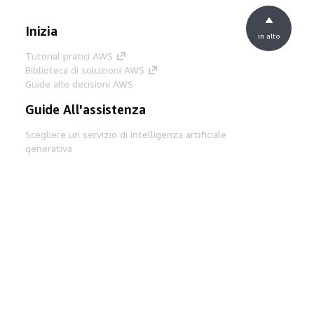
Inizia
in alto
Tutorial pratici AWS
Biblioteca di soluzioni AWS
Guide alle decisioni AWS
Guide All'assistenza
Scegliere un servizio di intelligenza artificiale
generativa
Guide all'assistenza AWS
Tutorial AWS CLI su GitHub
Strumenti Di Sviluppo
Libreria di esempi di codice AWS
AWS CLI
Centro builder AWS
Blog AWS sugli strumenti per sviluppatori
Link Utili