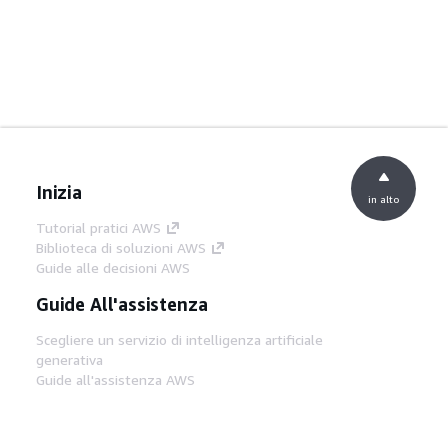
Inizia
in alto
Tutorial pratici AWS
Biblioteca di soluzioni AWS
Guide alle decisioni AWS
Guide All'assistenza
Scegliere un servizio di intelligenza artificiale
generativa
Guide all'assistenza AWS
Tutorial AWS CLI su GitHub
Strumenti Di Sviluppo