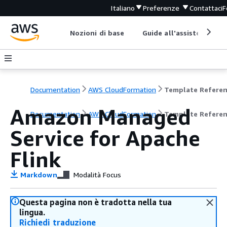
Italiano
Preferenze
Contattaci
F
Nozioni di base
Guide all'assistenza
Documentation
AWS CloudFormation
Template Refere
Amazon Managed
Documentation
AWS CloudFormation
Template Refere
Service for Apache
Flink
Markdown
Modalità Focus
Questa pagina non è tradotta nella tua
lingua.
Richiedi traduzione