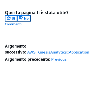
Questa pagina ti è stata utile?
Sì
No
Commenti
Argomento
successivo:
AWS::KinesisAnalytics::Application
Argomento precedente:
Previous