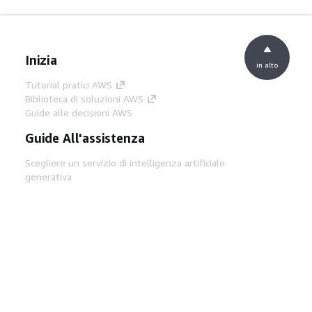
Inizia
in alto
Tutorial pratici AWS
Biblioteca di soluzioni AWS
Guide alle decisioni AWS
Guide All'assistenza
Scegliere un servizio di intelligenza artificiale
generativa
Guide all'assistenza AWS
Tutorial AWS CLI su GitHub
Strumenti Di Sviluppo
Libreria di esempi di codice AWS
AWS CLI
Centro builder AWS
Blog AWS sugli strumenti per sviluppatori