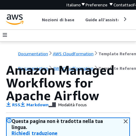
Italiano
Preferenze
Contattaci
F
Nozioni di base
Guide all'assistenza
Documentation
AWS CloudFormation
Template Refere
Amazon Managed
Documentation
AWS CloudFormation
Template Refere
Workflows for
Apache Airflow
RSS
Markdown
Modalità Focus
Questa pagina non è tradotta nella tua
lingua.
Richiedi traduzione