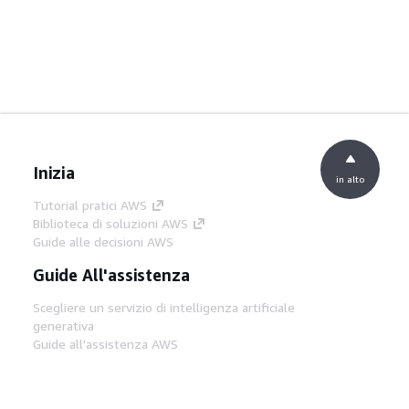
Inizia
in alto
Tutorial pratici AWS
Biblioteca di soluzioni AWS
Guide alle decisioni AWS
Guide All'assistenza
Scegliere un servizio di intelligenza artificiale
generativa
Guide all'assistenza AWS
Tutorial AWS CLI su GitHub
Strumenti Di Sviluppo