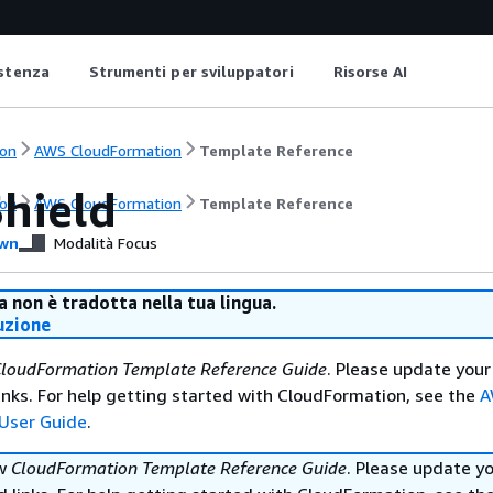
istenza
Strumenti per sviluppatori
Risorse AI
on
AWS CloudFormation
Template Reference
hield
on
AWS CloudFormation
Template Reference
wn
Modalità Focus
 non è tradotta nella tua lingua.
uzione
loudFormation Template Reference Guide
. Please update your
nks. For help getting started with CloudFormation, see the
A
User Guide
.
ew
CloudFormation Template Reference Guide
. Please update y