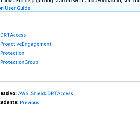
 links. For help getting started with CloudFormation, see th
on User Guide
.
::DRTAccess
::ProactiveEngagement
:Protection
:ProtectionGroup
essivo:
AWS::Shield::DRTAccess
edente:
Previous