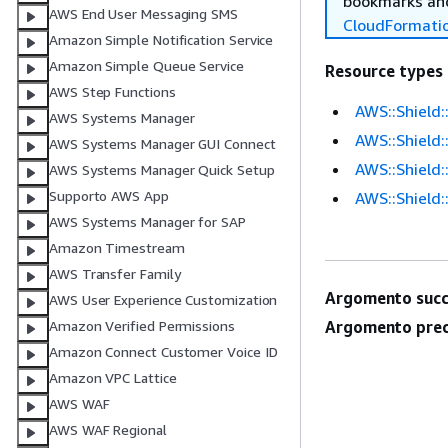
bookmarks and
AWS End User Messaging SMS
CloudFormati
Amazon Simple Notification Service
Amazon Simple Queue Service
Resource types
AWS Step Functions
AWS::Shield
AWS Systems Manager
AWS::Shield
AWS Systems Manager GUI Connect
AWS::Shield:
AWS Systems Manager Quick Setup
Supporto AWS App
AWS::Shield:
AWS Systems Manager for SAP
Amazon Timestream
AWS Transfer Family
Argomento succ
AWS User Experience Customization
Argomento prec
Amazon Verified Permissions
Amazon Connect Customer Voice ID
Amazon VPC Lattice
AWS WAF
AWS WAF Regional