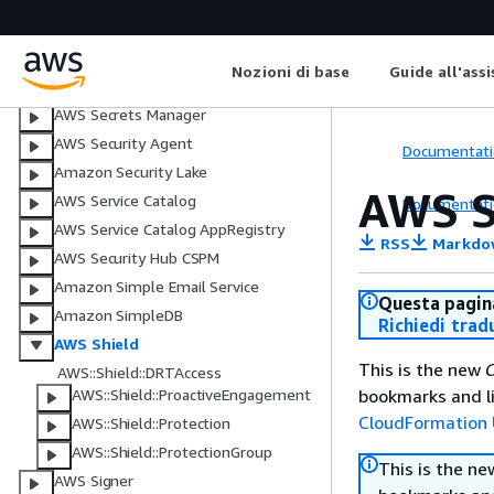
Amazon S3 Tables
Amazon S3 Vectors
Nozioni di base
Guide all'ass
Amazon SageMaker AI
AWS Secrets Manager
AWS Security Agent
Documentati
Amazon Security Lake
AWS S
AWS Service Catalog
Documentati
AWS Service Catalog AppRegistry
RSS
Markdo
AWS Security Hub CSPM
Amazon Simple Email Service
Questa pagina
Amazon SimpleDB
Richiedi trad
AWS Shield
This is the new
C
AWS::Shield::DRTAccess
bookmarks and li
AWS::Shield::ProactiveEngagement
CloudFormation 
AWS::Shield::Protection
AWS::Shield::ProtectionGroup
This is the n
AWS Signer