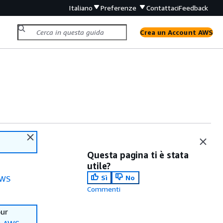
Italiano
Preferenze
Contattaci
Feedback
Crea un Account AWS
Questa pagina ti è stata
utile?
Sì
No
WS
Commenti
our