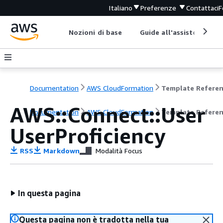
Italiano
Preferenze
Contattaci
F
Nozioni di base
Guide all'assistenza
Documentation
AWS CloudFormation
Template Refere
AWS::Connect::User
Documentation
AWS CloudFormation
Template Refere
UserProficiency
RSS
Markdown
Modalità Focus
In questa pagina
Questa pagina non è tradotta nella tua