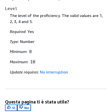
Level
The level of the proficiency. The valid values are 1,
2, 3, 4 and 5.
Required
: Yes
Type
: Number
Minimum
:
0
Maximum
:
10
Update requires
:
No interruption
Questa pagina ti è stata utile?
Sì
No