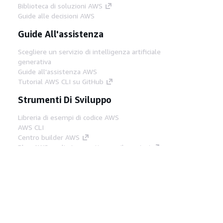
Biblioteca di soluzioni AWS
Guide alle decisioni AWS
Guide All'assistenza
Scegliere un servizio di intelligenza artificiale
generativa
Guide all'assistenza AWS
Tutorial AWS CLI su GitHub
Strumenti Di Sviluppo
Libreria di esempi di codice AWS
AWS CLI
Centro builder AWS
Blog AWS sugli strumenti per sviluppatori
Link Utili
Scarica il server MCP di AWS Docs
Accedi alla Console AWS
Forum di AWS re:Post