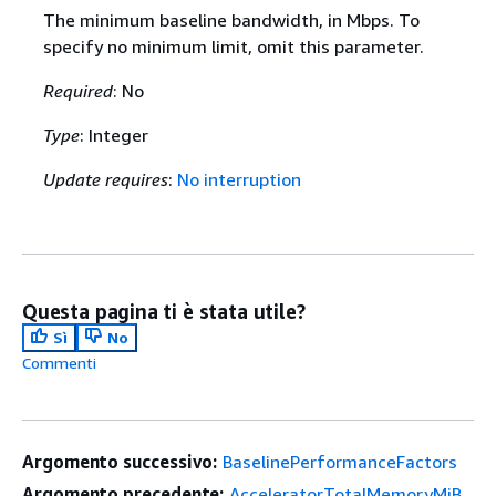
The minimum baseline bandwidth, in Mbps. To
specify no minimum limit, omit this parameter.
Required
: No
Type
: Integer
Update requires
:
No interruption
Questa pagina ti è stata utile?
Sì
No
Commenti
Argomento successivo:
BaselinePerformanceFactors
Argomento precedente:
AcceleratorTotalMemoryMiB