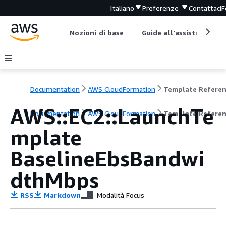
Italiano
Preferenze
Contattaci
F
Nozioni di base
Guide all'assistenza
Documentation
AWS CloudFormation
Template Refere
AWS::EC2::LaunchTe
Documentation
AWS CloudFormation
Template Refere
mplate
BaselineEbsBandwi
dthMbps
RSS
Markdown
Modalità Focus