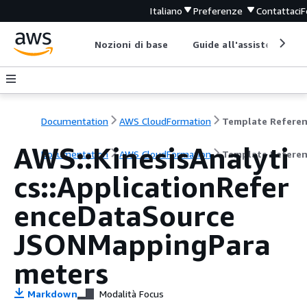
Italiano
Preferenze
Contattaci
F
Nozioni di base
Guide all'assistenza
Documentation
AWS CloudFormation
Template Refere
AWS::KinesisAnalyti
Documentation
AWS CloudFormation
Template Refere
cs::ApplicationRefer
enceDataSource
JSONMappingPara
meters
Markdown
Modalità Focus