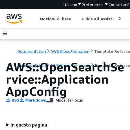
Italiano
Preferenze
Contattaci
F
Nozioni di base
Guide all'assistenza
Documentation
AWS CloudFormation
Template Refere
AWS::OpenSearchSe
Documentation
AWS CloudFormation
Template Refere
rvice::Application
AppConfig
RSS
Markdown
Modalità Focus
In questa pagina