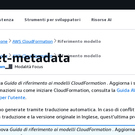
istenza
Strumenti per sviluppatori
Risorse AI
ione
AWS CloudFormation
Riferimento modello
et-metadata
ione
AWS CloudFormation
Riferimento modello
wn
Modalità Focus
va
Guida di riferimento ai modelli CloudFormation
. Aggiorna i 
ormazioni su come iniziare CloudFormation, consulta la
Guida 
er l'utente
.
no generate tramite traduzione automatica. In caso di conflitt
traduzione e la versione originale in Inglese, quest'ultima pr
uova
Guida di riferimento ai modelli CloudFormation
. Aggiorna