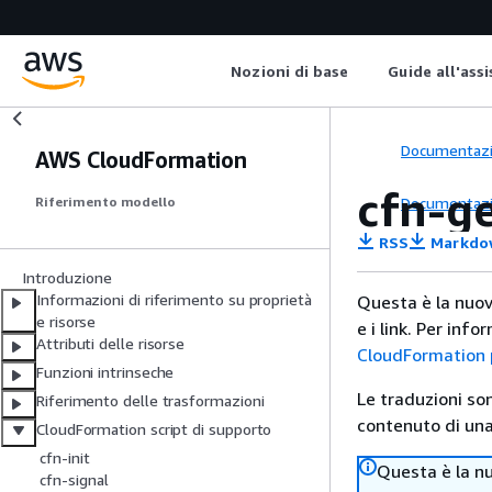
Nozioni di base
Guide all'ass
Documentaz
AWS CloudFormation
cfn-g
Documentaz
Riferimento modello
RSS
Markdo
Introduzione
Informazioni di riferimento su proprietà
Questa è la nuo
e risorse
e i link. Per inf
Attributi delle risorse
CloudFormation p
Funzioni intrinseche
Le traduzioni so
Riferimento delle trasformazioni
contenuto di una 
CloudFormation script di supporto
cfn-init
Questa è la n
cfn-signal