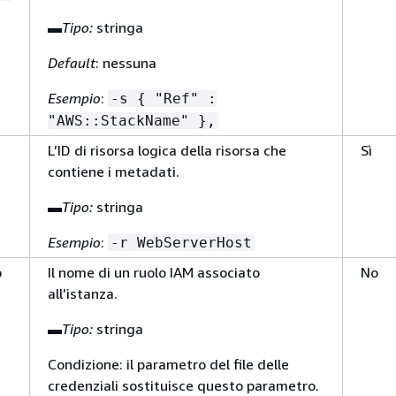
▬
Tipo:
stringa
Default
: nessuna
Esempio
:
-s
{
"Ref" :
"AWS::StackName" },
L’ID di risorsa logica della risorsa che
Sì
contiene i metadati.
▬
Tipo:
stringa
Esempio
:
-r WebServerHost
o
Il nome di un ruolo IAM associato
No
all’istanza.
▬
Tipo:
stringa
Condizione: il parametro del file delle
credenziali sostituisce questo parametro.