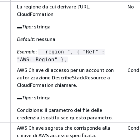
La regione da cui derivare l'URL.
No
CloudFormation
▬
Tipo:
stringa
Default
: nessuna
Esempio
:
--region ",
{
"Ref" :
"AWS::Region" },
AWS Chiave di accesso per un account con
Condi
autorizzazione DescribeStackResource a
CloudFormation chiamare.
▬
Tipo:
stringa
Condizione: il parametro del file delle
credenziali sostituisce questo parametro.
AWS Chiave segreta che corrisponde alla
Condi
chiave di AWS accesso specificata.