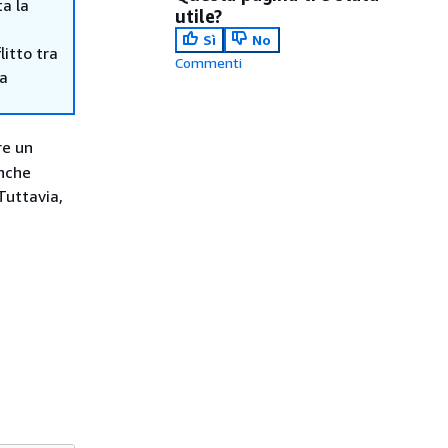
ta la
utile?
Sì
No
itto tra
Commenti
ma
re un
anche
Tuttavia,