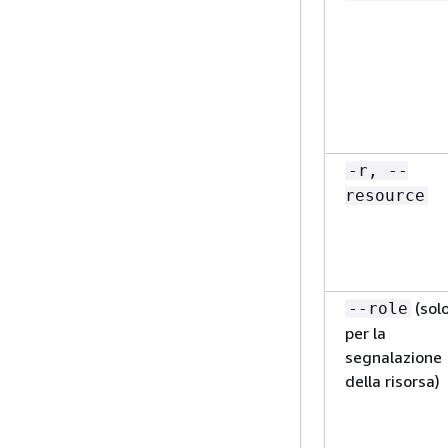
-r, --
resource
(sol
--role
per la
segnalazione
della risorsa)