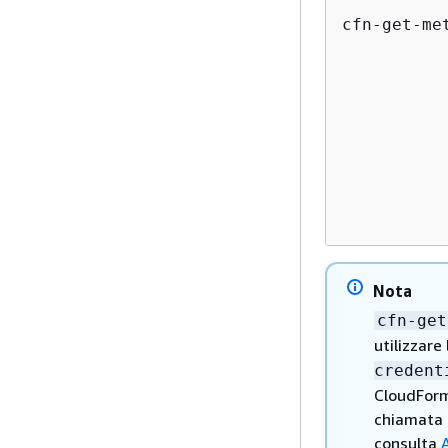
cfn-get-me
          
          
          
          
          
          
          
          
Nota
cfn-get
utilizzare
credent
CloudForma
chiamata a
consulta
A