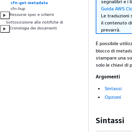
segnalibri e i
cfn-get-metadata
Guida AWS Clo
cfn-hup
Resource spec e schemi
Le traduzioni 
Sottoscrizione alle notifiche di
il contenuto d
Cronologia dei documenti
prevarrà.
È possibile utiliz
blocco di metada
stampare una sot
solo le chiavi di
Argomenti
Sintassi
Opzioni
Sintassi