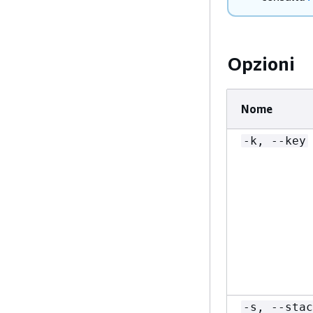
Opzioni
Nome
-k, --key
-s, --stac