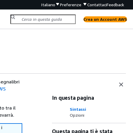
Italiano
Preferenze
Contattaci
Feedback
Crea un Account AWS
segnalibri
AWS
In questa pagina
o tra il
Sintassi
evarrà.
Opzioni
 i
Questa pagina ti è stata