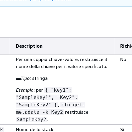
Description
Richi
Per una coppia chiave-valore, restituisce il
No
nome della chiave per il valore specificato.
▬
Tipo:
stringa
Esempio
: per
{
"Key1":
"SampleKey1", "Key2":
,
"SampleKey2" }
cfn-get-
restituisce
metadata -k Key2
.
SampleKey2
Nome dello stack.
Sì
k