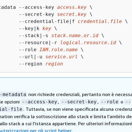
tadata --access-key 
access.key
 \

       --secret-key 
secret.key
 \

       --credential-file|f 
credential.file
 \

       --key|k 
key
 \

       --stack|-s 
stack.name.or.id
 \

       --resource|-r 
logical.resource.id
 \

       --role 
IAM.role.name
 \

       --url|-u 
service.url
 \

       --region 
region
non richiede credenziali, pertanto non è necessa
-metadata
 le opzioni
,
,
o
--access-key
--secret-key
--role
--
. Tuttavia, se non viene specificata alcuna credenz
ial-file
tion verifica la sottoscrizione allo stack e limita l'ambito de
llo stack a cui l'istanza appartiene. Per ulteriori informazioni
utorizzazioni per gli script helper
.