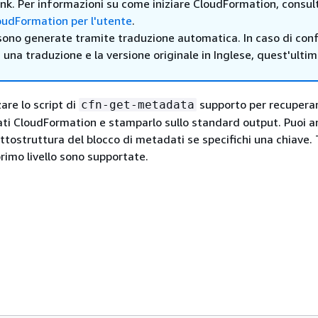
 link. Per informazioni su come iniziare CloudFormation, consul
udFormation per l'utente
.
sono generate tramite traduzione automatica. In caso di confl
i una traduzione e la versione originale in Inglese, quest'ulti
zare lo script di
supporto per recupera
cfn-get-metadata
ti CloudFormation e stamparlo sullo standard output. Puoi 
tostruttura del blocco di metadati se specifichi una chiave. 
 primo livello sono supportate.