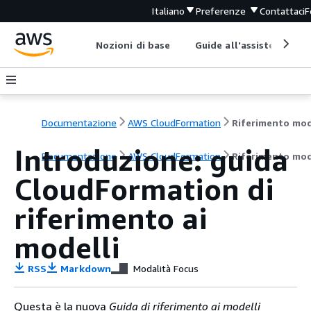
Italiano
Preferenze
Contattaci
F
Nozioni di base
Guide all'assistenza
Documentazione
AWS CloudFormation
Introduzione: guida
Documentazione
AWS CloudFormation
Riferimento mod
CloudFormation di
riferimento ai
modelli
RSS
Markdown
Modalità Focus
Questa è la nuova
Guida di riferimento ai modelli