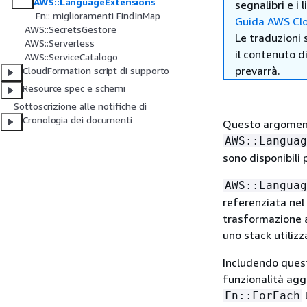
AWS::LanguageExtensions
segnalibri e i
Fn:: miglioramenti FindInMap
Guida AWS Clo
AWS::SecretsGestore
Le traduzioni 
AWS::Serverless
il contenuto d
AWS::ServiceCatalogo
prevarrà.
CloudFormation script di supporto
Resource spec e schemi
Sottoscrizione alle notifiche di
Cronologia dei documenti
Questo argoment
AWS::Languag
sono disponibili
AWS::Languag
referenziata nel 
trasformazione al
uno stack utiliz
Includendo quest
funzionalità agg
l
Fn::ForEach