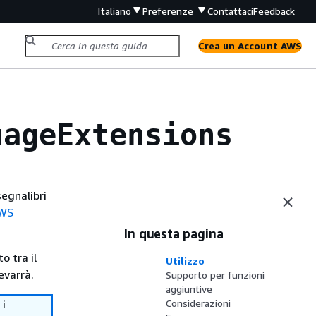
Italiano
Preferenze
Contattaci
Feedback
Crea un Account AWS
uageExtensions
segnalibri
AWS
In questa pagina
o tra il
Utilizzo
evarrà.
Supporto per funzioni
aggiuntive
 i
Considerazioni