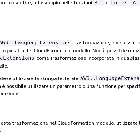
no consentite, ad esempio nelle funzioni
e
Ref
Fn::GetAt
trasformazione, è necessari
AWS::LanguageExtensions
vello più alto del CloudFormation modello. Non è possibile utili
come trasformazione incorporata in qualsiasi
eExtensions
llo.
deve utilizzare la stringa letterale
AWS::LanguageExtens
 è possibile utilizzare un parametro o una funzione per speci
rmazione.
uesta trasformazione nel CloudFormation modello, utilizzate 
i: