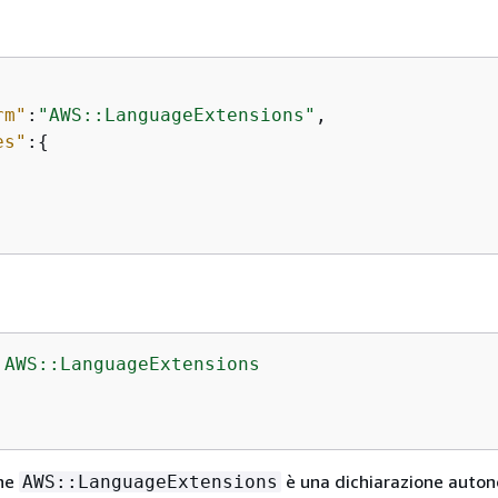
rm"
:
"AWS::LanguageExtensions"
,

es"
:
{
AWS::LanguageExtensions
one
è una dichiarazione auto
AWS::LanguageExtensions