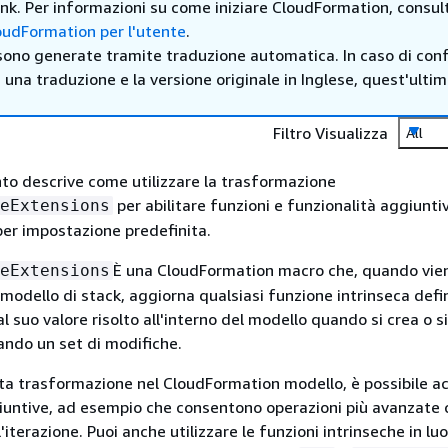
 link. Per informazioni su come iniziare CloudFormation, consul
udFormation per l'utente
.
sono generate tramite traduzione automatica. In caso di confl
i una traduzione e la versione originale in Inglese, quest'ulti
Filtro Visualizza
All
o descrive come utilizzare la trasformazione
per abilitare funzioni e funzionalità aggiunti
eExtensions
 per impostazione predefinita.
È una CloudFormation macro che, quando vie
eExtensions
modello di stack, aggiorna qualsiasi funzione intrinseca defin
 suo valore risolto all'interno del modello quando si crea o s
zando un set di modifiche.
a trasformazione nel CloudFormation modello, è possibile a
iuntive, ad esempio che consentono operazioni più avanzate
'iterazione. Puoi anche utilizzare le funzioni intrinseche in luo