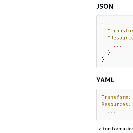
JSON
{
"Transfo
"Resourc
...
  }

}
YAML
Transform:
Resources:
...
La trasformazi