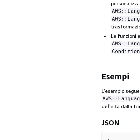
personalizza
AWS::Lang
AWS::Lang
trasformaz
Le funzioni e
AWS::Lang
Condition
Esempi
L’esempio seguen
AWS::Languag
definita dalla t
JSON