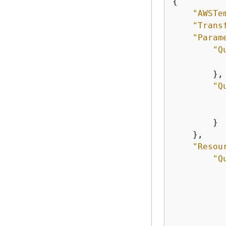
{
"AWSTe
"Trans
"Param
"Q
        },

"Q
        }

    },

"Resou
"Q
           