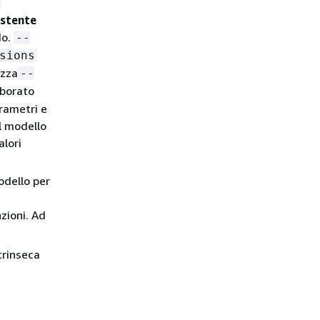
istente
do.
--
sions
izza
--
aborato
arametri e
l modello
alori
odello per
nzioni. Ad
trinseca