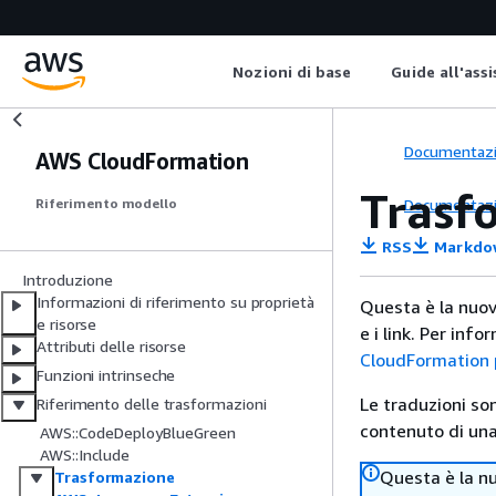
Nozioni di base
Guide all'ass
Documentaz
AWS CloudFormation
Trasf
Documentaz
Riferimento modello
RSS
Markdo
Introduzione
Informazioni di riferimento su proprietà
Questa è la nuo
e risorse
e i link. Per inf
Attributi delle risorse
CloudFormation p
Funzioni intrinseche
Le traduzioni so
Riferimento delle trasformazioni
contenuto di una 
AWS::CodeDeployBlueGreen
AWS::Include
Questa è la n
Trasformazione