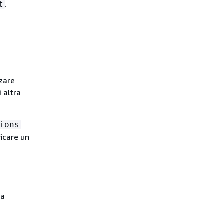
.
t
o
zzare
 altra
ions
ficare un
la