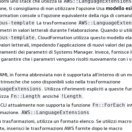
rni uno stack che utilizza la
AWS::LanguageExtensions
ne, ti consigliamo di non utilizzare l'opzione Usa
modello es
ormation console o l'opzione equivalente della riga di coman
La trasformazione
ous-template
AWS::LanguageExten
ametri in valori letterali durante l’elaborazione. Quando si util
, CloudFormation utilizza questo modello el
ous-template
valori letterali, impedendo l'applicazione di nuovi valori dei p
namenti dei parametri di Systems Manager. Invece, fornisce i
r garantire che i parametri vengano risolti nuovamente con i v
YAML in forma abbreviata non è supportata all’interno di un m
intrinseche che sono disponibili solo nella trasformazione
. Utilizza riferimenti espliciti a queste fu
uageExtensions
lizza
anziché
.
Fn::Length
!Length
CLI attualmente non supporta la funzione
in
Fn::ForEach
ormazione.
AWS::LanguageExtensions
iù trasformazioni, utilizza un formato elenco. Se utilizzi macro
te, inserisci le trasformazioni AWS fornite dopo le macro