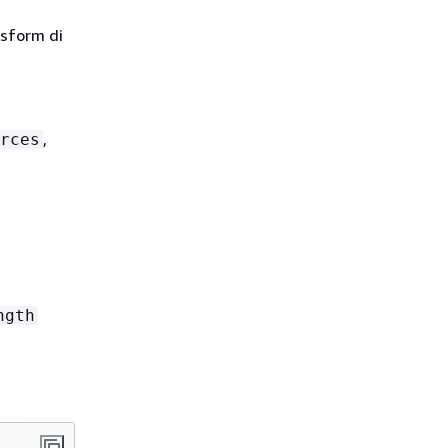
nsform di
,
rces
ngth