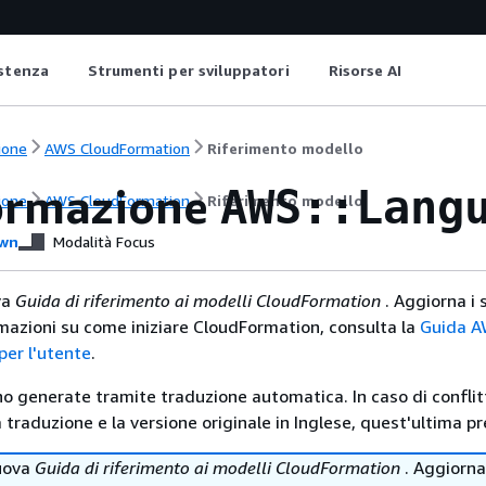
istenza
Strumenti per sviluppatori
Risorse AI
ione
AWS CloudFormation
Riferimento modello
ormazione
AWS::Lang
ione
AWS CloudFormation
Riferimento modello
wn
Modalità Focus
va
Guida di riferimento ai modelli CloudFormation
. Aggiorna i 
ormazioni su come iniziare CloudFormation, consulta la
Guida 
er l'utente
.
no generate tramite traduzione automatica. In caso di conflitt
traduzione e la versione originale in Inglese, quest'ultima pr
uova
Guida di riferimento ai modelli CloudFormation
. Aggiorna