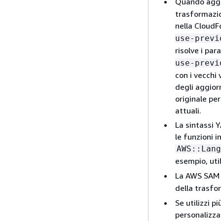
Quando aggio
trasformazio
nella CloudF
use-previ
risolve i par
use-previ
con i vecchi 
degli aggior
originale pe
attuali.
La sintassi 
le funzioni 
AWS::Lang
esempio, uti
La AWS SAM 
della trasf
Se utilizzi p
personalizza