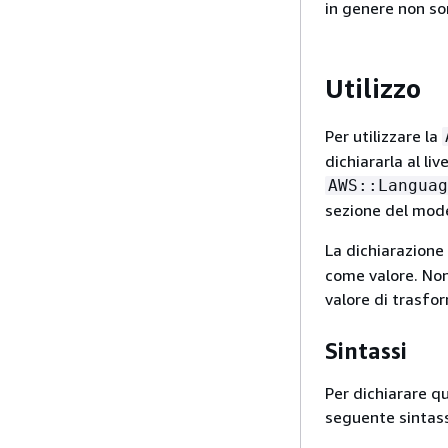
in genere non so
Utilizzo
Per utilizzare la
dichiararla al li
AWS::Languag
sezione del mode
La dichiarazione 
come valore. Non
valore di trasfo
Sintassi
Per dichiarare q
seguente sintass