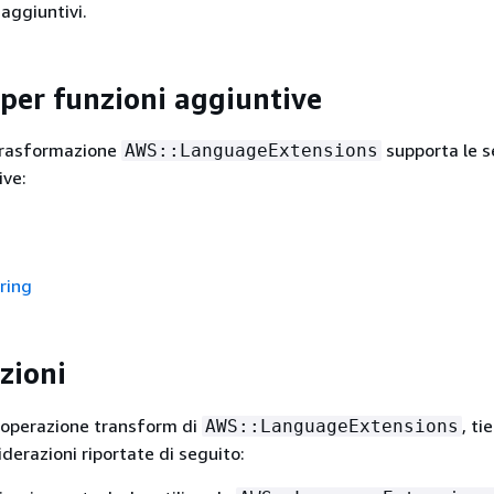
aggiuntivi.
per funzioni aggiuntive
 trasformazione
supporta le s
AWS::LanguageExtensions
ive:
ring
zioni
l’operazione transform di
, ti
AWS::LanguageExtensions
derazioni riportate di seguito: