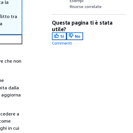
Esempi
ta la
Risorse correlate
itto tra
Questa pagina ti è stata
ma
utile?
Sì
No
Commenti
ve che non
ne
ita dalla
i aggiorna
ccedere a
 come
ghi in cui