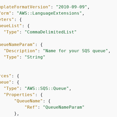
mplateFormatVersion"
: 
"2010-09-09"
,

form"
: 
"AWS::LanguageExtensions"
,

eters"
: 
{
ueueList"
: 
{
"Type"
: 
"CommaDelimitedList"
ueueNameParam"
: 
{
"Description"
: 
"Name for your SQS queue"
,

"Type"
: 
"String"
rces"
: 
{
ueue"
: 
{
"Type"
: 
"AWS::SQS::Queue"
,

"Properties"
: 
{
"QueueName"
: 
{
"Ref"
: 
"QueueNameParam"
     },
