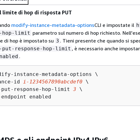
l limite di hop di risposta PUT
mando
modify-instance-metadata-options
CLI e impostate il
h
parametro sul numero di hop richiesto. Nell'e
-hop-limit
ite di hop è impostato su
. Tieni presente che quando si spec
3
, è necessario anche imposta
-put-response-hop-limit
.
nabled
dify-instance-metadata-options \

ance-id 
i-1234567890abcdef0
 \

-put-response-hop-limit 
3
 \

-endpoint enabled