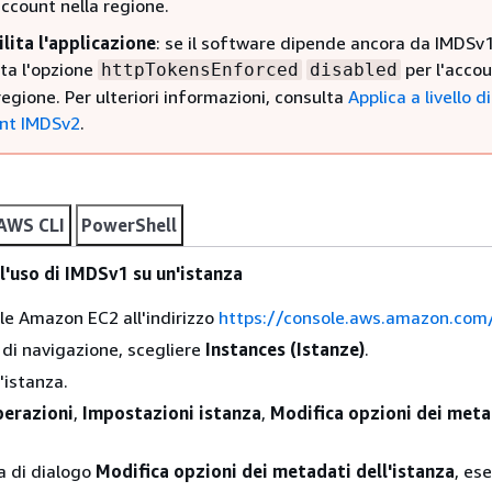
account nella regione.
ilita l'applicazione
: se il software dipende ancora da IMDSv1
ta l'opzione
per l'acco
httpTokensEnforced
disabled
regione. Per ulteriori informazioni, consulta
Applica a livello di
nt IMDSv2
.
AWS CLI
PowerShell
 l'uso di IMDSv1 su un'istanza
ole Amazon EC2 all'indirizzo
https://console.aws.amazon.com
 di navigazione, scegliere
Instances (Istanze)
.
'istanza.
erazioni
,
Impostazioni istanza
,
Modifica opzioni dei meta
.
ra di dialogo
Modifica opzioni dei metadati dell'istanza
, es