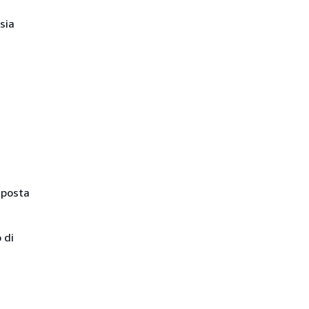
sia
isposta
 di