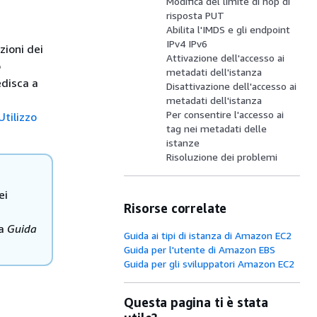
Modifica del limite di hop di
risposta PUT
Abilita l'IMDS e gli endpoint
IPv4 IPv6
zioni dei
Attivazione dell'accesso ai
o
metadati dell'istanza
edisca a
Disattivazione dell'accesso ai
metadati dell'istanza
Per consentire l'accesso ai
Utilizzo
tag nei metadati delle
istanze
Risoluzione dei problemi
ei
Risorse correlate
la
Guida
Guida ai tipi di istanza di Amazon EC2
Guida per l'utente di Amazon EBS
Guida per gli sviluppatori Amazon EC2
Questa pagina ti è stata