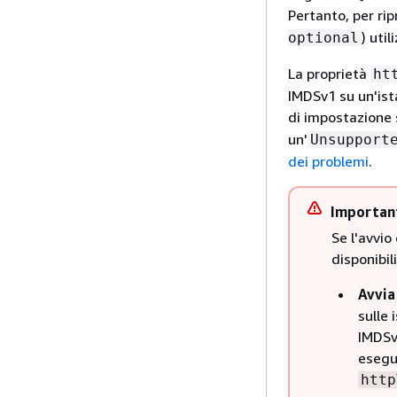
Pertanto, per ri
) uti
optional
La proprietà
ht
IMDSv1 su un'ist
di impostazione
un'
Unsupport
dei problemi
.
Importan
Se l'avvio
disponibil
Avvia
sulle
IMDSv1
esegu
http