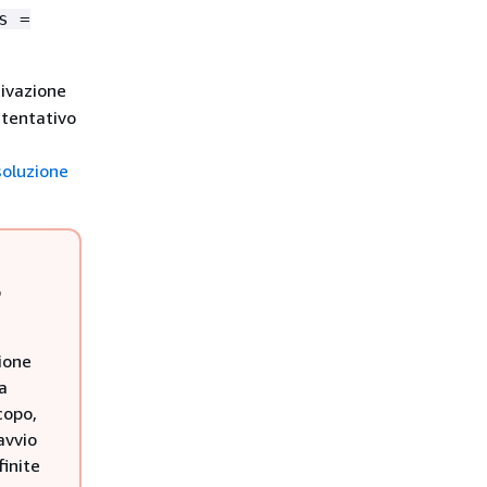
s =
tivazione
 tentativo
soluzione
o
zione
a
copo,
avvio
inite