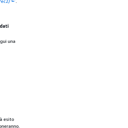
/ec2/
.
dati
egui una
à esito
oneranno.