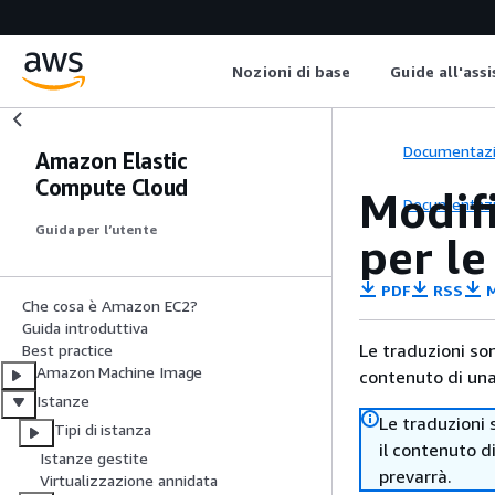
Nozioni di base
Guide all'ass
Documentaz
Amazon Elastic
Compute Cloud
Modifi
Documentaz
Guida per l’utente
per le
PDF
RSS
M
Che cosa è Amazon EC2?
Guida introduttiva
Le traduzioni so
Best practice
Amazon Machine Image
contenuto di una 
Istanze
Le traduzioni 
Tipi di istanza
il contenuto d
Istanze gestite
prevarrà.
Virtualizzazione annidata