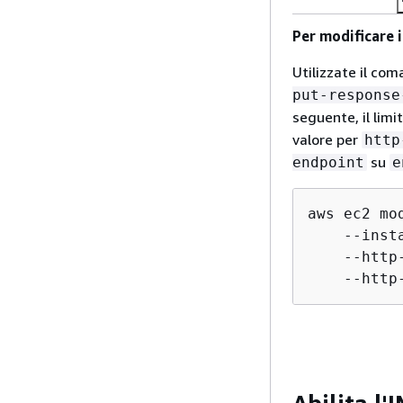
Per modificare i
Utilizzate il co
put-response
seguente, il lim
valore per
http
su
endpoint
e
aws ec2 mo
    --inst
    --http
    --http