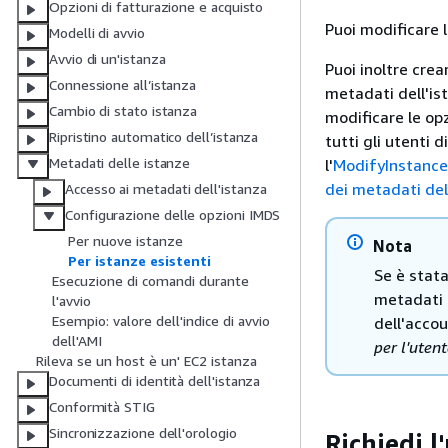
Opzioni di fatturazione e acquisto
Puoi modificare l
Modelli di avvio
Avvio di un'istanza
Puoi inoltre crea
Connessione all’istanza
metadati dell'ist
Cambio di stato istanza
modificare le opz
Ripristino automatico dell’istanza
tutti gli utenti d
Metadati delle istanze
l'
ModifyInstanc
dei metadati del
Accesso ai metadati dell'istanza
Configurazione delle opzioni IMDS
Per nuove istanze
Nota
Per istanze esistenti
Se è stata
Esecuzione di comandi durante
metadati d
l'avvio
Esempio: valore dell'indice di avvio
dell'accou
dell'AMI
per l'uten
Rileva se un host è un' EC2 istanza
Documenti di identità dell'istanza
Conformità STIG
Sincronizzazione dell'orologio
Richiedi l