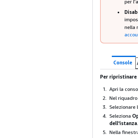
per l'
Disab
impos
nella 
accou
Console
Per ripristinare
Apri la cons
Nel riquadro
Selezionare l
Seleziona
Op
dell'istanza
Nella finest