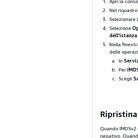
Apri la cons
Nel riquadro
Selezionare l
Seleziona
Op
dell'istanza
Nella finest
delle operazi
In
Servi
Per
IMD
Scegli
S
Ripristina
Quando IMDSv2 è r
negativo. Quand