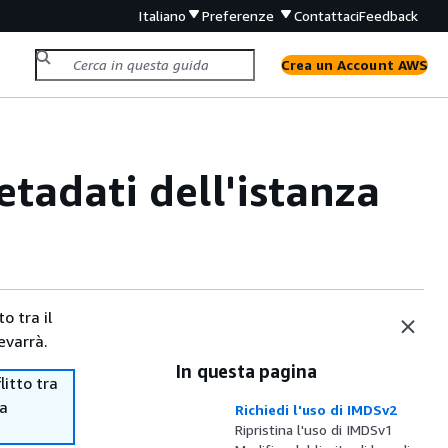
Italiano
Preferenze
Contattaci
Feedback
Crea un Account AWS
etadati dell'istanza
o tra il
evarrà.
In questa pagina
itto tra
ma
Richiedi l'uso di IMDSv2
Ripristina l'uso di IMDSv1