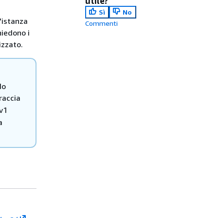
utile?
Sì
No
'istanza
Commenti
hiedono i
izzato.
do
raccia
v1
a