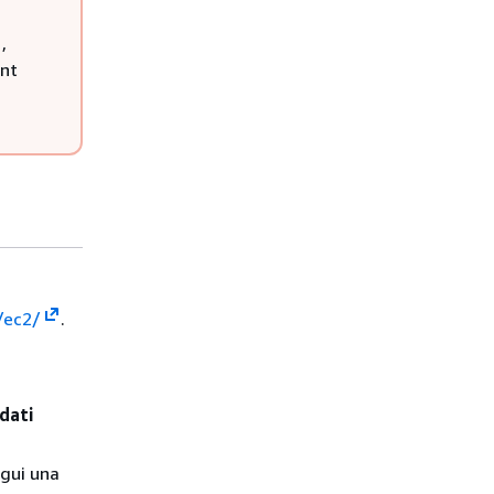
,
unt
/ec2/
.
dati
egui una