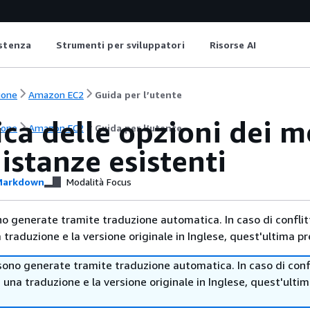
istenza
Strumenti per sviluppatori
Risorse AI
ione
Amazon EC2
Guida per l’utente
ca delle opzioni dei m
ione
Amazon EC2
Guida per l’utente
 istanze esistenti
arkdown
Modalità Focus
no generate tramite traduzione automatica. In caso di conflitt
traduzione e la versione originale in Inglese, quest'ultima pr
sono generate tramite traduzione automatica. In caso di confl
i una traduzione e la versione originale in Inglese, quest'ulti