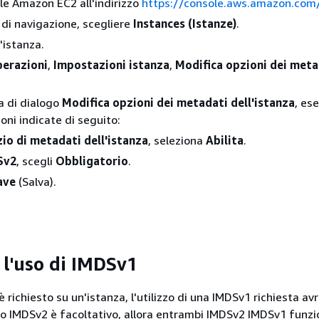
ole Amazon EC2 all'indirizzo
https://console.aws.amazon.com
 di navigazione, scegliere
Instances (Istanze)
.
'istanza.
erazioni
,
Impostazioni istanza
,
Modifica opzioni dei meta
.
ra di dialogo
Modifica opzioni dei metadati dell'istanza
, es
oni indicate di seguito:
zio di metadati dell'istanza
, seleziona
Abilita
.
Sv2
, scegli
Obbligatorio
.
ave
(Salva).
 l'uso di IMDSv1
ichiesto su un'istanza, l'utilizzo di una IMDSv1 richiesta avr
o IMDSv2 è facoltativo, allora entrambi IMDSv2 IMDSv1 funzi