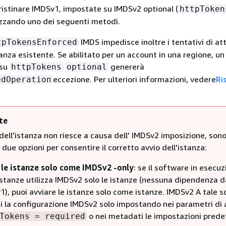
pristinare IMDSv1, impostate su IMDSv2 optional (
httpToken
lizzando uno dei seguenti metodi.
IMDS impedisce inoltre i tentativi di at
tpTokensEnforced
anza esistente. Se abilitato per un account in una regione, un
 su
genererà
httpTokens
optional
eccezione. Per ulteriori informazioni, vedere
Ri
edOperation
te
 dell'istanza non riesce a causa dell' IMDSv2 imposizione, son
i due opzioni per consentire il corretto avvio dell'istanza:
 le istanze solo come IMDSv2 -only
: se il software in esecu
 istanze utilizza IMDSv2 solo le istanze (nessuna dipendenza d
), puoi avviare le istanze solo come istanze. IMDSv2 A tale s
i la configurazione IMDSv2 solo impostando nei parametri di 
o nei metadati le impostazioni predef
Tokens = required