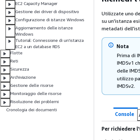
EC2 Capacity Manager
Gestione dei driver di dispositivo
Utilizzate uno d
Configurazione di istanze Windows
su un'istanza es
Aggiornamento delle istanze
metadati dell'is
Windows
Tutorial: Connessione di un'istanza
Nota
EC2 a un database RDS
Flotte
Prima di I
Reti
IMDSv1 ch
Sicurezza
delle IMD
Archiviazione
utilizzo p
Gestione delle risorse
IMDSv2.
Monitoraggio delle risorse
Risoluzione dei problemi
Cronologia dei documenti
Console
Per richiedere l