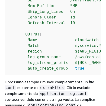
        DB                /var/fluent-bit
        Mem_Buf_Limit     5MB

        Skip_Long_Lines   On

        Ignore_Older      1d

      [
OUTPUT
]

Name
cloudwatch_lo
Match
myservice.*
region
$
{
AWS_REGION}
log_group_name
/aws/containe
log_stream_prefix
$
{
HOST_NAME}-
auto_create_group
true
Il prossimo esempio rimuove completamente un file
esistente da
. Ciò lo esclude
conf
extraFiles
completamente da
application-log.conf
sovrascrivendolo con una stringa vuota. La semplice
omissione di
da
application-log.conf