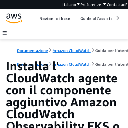
Italiano
Preferenze
Contattaci
F
Nozioni di base
Guide all'assistenza
Documentazione
Amazon CloudWatch
Guida per l’uten
Installa l'
Documentazione
Amazon CloudWatch
Guida per l’uten
CloudWatch agente
con il componente
aggiuntivo Amazon
CloudWatch
Observability EKS o