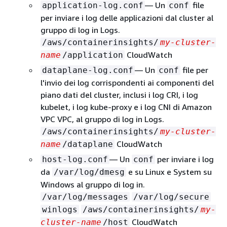
— Un
file
application-log.conf
conf
per inviare i log delle applicazioni dal cluster al
gruppo di log in Logs.
/aws/containerinsights/
my-cluster-
CloudWatch
name
/application
— Un
file per
dataplane-log.conf
conf
l'invio dei log corrispondenti ai componenti del
piano dati del cluster, inclusi i log CRI, i log
kubelet, i log kube-proxy e i log CNI di Amazon
VPC VPC, al gruppo di log in Logs.
/aws/containerinsights/
my-cluster-
CloudWatch
name
/dataplane
— Un
per inviare i log
host-log.conf
conf
da
e su Linux e System su
/var/log/dmesg
Windows al gruppo di log in.
/var/log/messages
/var/log/secure
winlogs
/aws/containerinsights/
my-
CloudWatch
cluster-name
/host