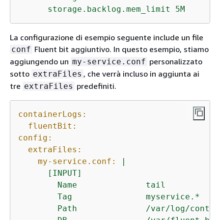
      storage.backlog.mem_limit 5M
La configurazione di esempio seguente include un file
Fluent bit aggiuntivo. In questo esempio, stiamo
conf
aggiungendo un
personalizzato
my-service.conf
sotto
, che verrà incluso in aggiunta ai
extraFiles
tre
predefiniti.
extraFiles
containerLogs:
fluentBit:
config:
extraFiles:
my-service.conf:
|

      [INPUT]

        Name              tail

        Tag               myservice.*

        Path              /var/log/contai