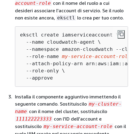
con il nome del ruolo a cui
account-role
desideri associare l'account di servizio. Se il ruolo
non esiste ancora,
lo crea per tuo conto.
eksctl
eksctl create iamserviceaccount \

  --name cloudwatch-agent \

  --namespace amazon-cloudwatch --clus
  --role-name 
my-service-account-role
 
  --attach-policy-arn arn:aws:iam::aws
  --role-only \

  --approve
Installa il componente aggiuntivo immettendo il
seguente comando. Sostituiscilo
my-cluster-
con il nome del cluster, sostituiscilo
name
con l'ID dell'account e
111122223333
sostituiscilo
con il
my-service-account-role
ruolo IAM creato nel passaggio precedente.