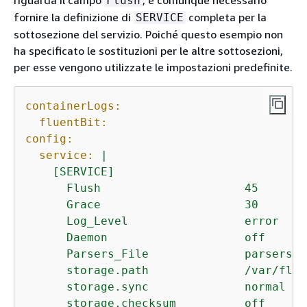
riguarda il campo
, è comunque necessario
Flush
fornire la definizione di
completa per la
SERVICE
sottosezione del servizio. Poiché questo esempio non
ha specificato le sostituzioni per le altre sottosezioni,
per esse vengono utilizzate le impostazioni predefinite.
containerLogs:
fluentBit:
config:
service:
|

    [SERVICE]

      Flush                     45

      Grace                     30

      Log_Level                 error

      Daemon                    off

      Parsers_File              parsers.co
      storage.path              /var/flue
      storage.sync              normal

      storage.checksum          off
