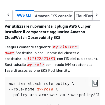
AWS CLI
Amazon EKS console
CloudFormation
Per utilizzare nuovamente il plugin AWS CLI per
installare il componente aggiuntivo Amazon
CloudWatch Observability EKS
Esegui i comandi seguenti:
my-cluster-
Sostituiscilo con il nome del cluster e
name
sostituiscilo
con l'ID del tuo account.
111122223333
Sostituiscilo
con il ruolo IAM creato nella
my-role
fase di associazione EKS Pod Identity.
aws iam attach-role-policy \

--role-name 
my-role
 \

--policy-arn arn:aws:iam::aws:policy/Clou