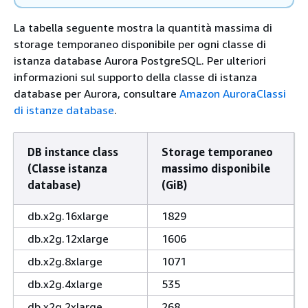
La tabella seguente mostra la quantità massima di
storage temporaneo disponibile per ogni classe di
istanza database Aurora PostgreSQL. Per ulteriori
informazioni sul supporto della classe di istanza
database per Aurora, consultare
Amazon AuroraClassi
di istanze database
.
DB instance class
Storage temporaneo
(Classe istanza
massimo disponibile
database)
(GiB)
db.x2g.16xlarge
1829
db.x2g.12xlarge
1606
db.x2g.8xlarge
1071
db.x2g.4xlarge
535
db.x2g.2xlarge
268