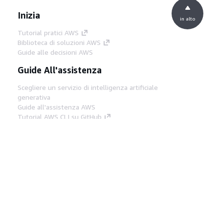
Inizia
in alto
Tutorial pratici AWS
Biblioteca di soluzioni AWS
Guide alle decisioni AWS
Guide All'assistenza
Scegliere un servizio di intelligenza artificiale
generativa
Guide all'assistenza AWS
Tutorial AWS CLI su GitHub
Strumenti Di Sviluppo
Libreria di esempi di codice AWS
AWS CLI
Centro builder AWS
Blog AWS sugli strumenti per sviluppatori
Link Utili
Scarica il server MCP di AWS Docs