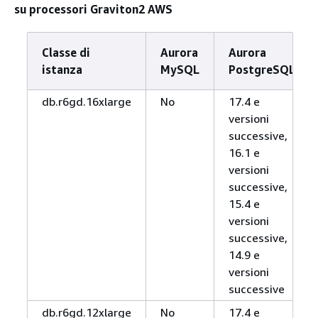
su processori Graviton2 AWS
Classe di
Aurora
Aurora
istanza
MySQL
PostgreSQL
db.r6gd.16xlarge
No
17.4 e
versioni
successive,
16.1 e
versioni
successive,
15.4 e
versioni
successive,
14.9 e
versioni
successive
db.r6gd.12xlarge
No
17.4 e