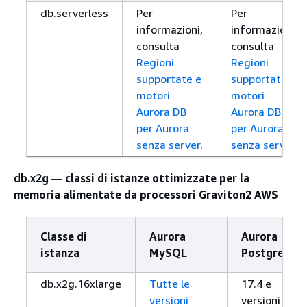
db.serverless
Per
Per
informazioni,
informazioni,
consulta
consulta
Regioni
Regioni
supportate e
supportate e
motori
motori
Aurora DB
Aurora DB
per Aurora
per Aurora
senza server
.
senza server
.
db.x2g — classi di istanze ottimizzate per la
memoria alimentate da processori Graviton2 AWS
Classe di
Aurora
Aurora
istanza
MySQL
PostgreSQL
db.x2g.16xlarge
Tutte le
17.4 e
versioni
versioni