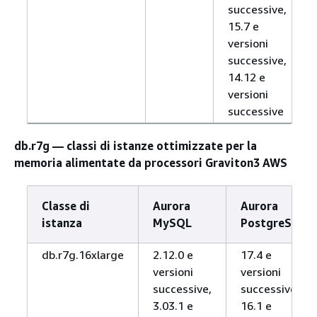
successive,
15.7 e
versioni
successive,
14.12 e
versioni
successive
db.r7g — classi di istanze ottimizzate per la
memoria alimentate da processori Graviton3 AWS
Classe di
Aurora
Aurora
istanza
MySQL
PostgreSQL
db.r7g.16xlarge
2.12.0 e
17.4 e
versioni
versioni
successive,
successive,
3.03.1 e
16.1 e