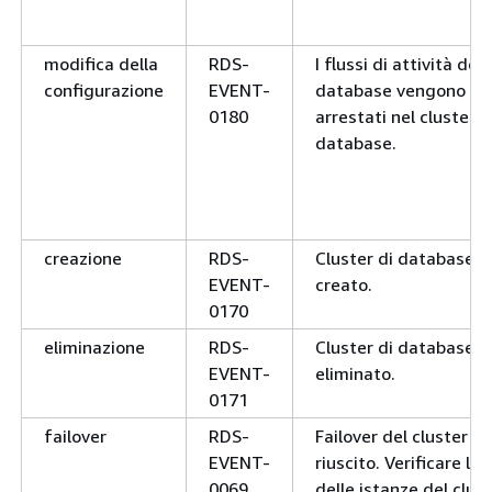
modifica della
RDS-
I flussi di attività del
configurazione
EVENT-
database vengono
0180
arrestati nel cluster d
database.
creazione
RDS-
Cluster di database
EVENT-
creato.
0170
eliminazione
RDS-
Cluster di database
EVENT-
eliminato.
0171
failover
RDS-
Failover del cluster n
EVENT-
riuscito. Verificare lo 
0069
delle istanze del clust