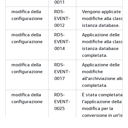
0011
0142
units
modifica della
RDS-
Vengono applicate le
configurazione
EVENT-
modifiche alla classe 
0012
istanza database.
notification
RDS-
Il cluster database ve
modifica della
RDS-
Applicazione delle
EVENT-
messo in pausa.
configurazione
EVENT-
modifiche alla classe 
0144
0014
istanza database
completata.
modifica della
RDS-
Applicazione delle
notification
RDS-
Il cluster database è i
configurazione
EVENT-
modifiche
EVENT-
pausa.
0017
all'archiviazione alloc
0145
completata.
modifica della
RDS-
È stata completata
notification
RDS-
Pausa annullata per il
configurazione
EVENT-
l'applicazione della
EVENT-
cluster database.
0025
modifica per la
0146
conversione in un'ist
Multi-AZ DB.
notification
RDS-
Il cluster database è i