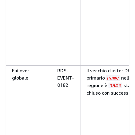
Failover
RDS-
Il vecchio cluster DB
globale
EVENT-
primario
nella
name
0182
regione è
stat
name
chiuso con successo.