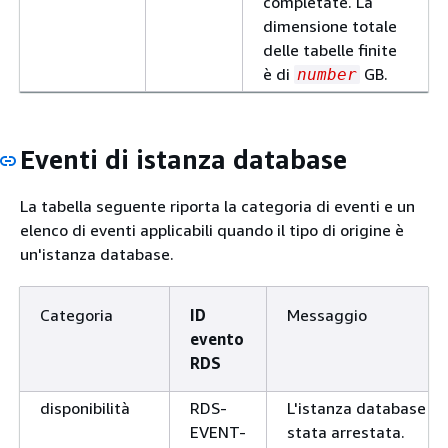
completate. La
nuovo cluster
name
dimensione totale
primario dopo un failo
delle tabelle finite
manutenzione
RDS-
La versione
version
è di
GB.
number
EVENT-
esecuzione del cluste
0424
DB è superiore 
name
versione di aggiorna
Eventi di istanza database
di destinazione
vers
per il cluster globale.
La tabella seguente riporta la categoria di eventi e un
è consigliabile che nel
elenco di eventi applicabili quando il tipo di origine è
cluster secondario sia
un'istanza database.
esecuzione una versi
successiva rispetto a
quella del cluster glob
Categoria
ID
Messaggio
poiché potrebbero
evento
verificarsi problemi
RDS
durante il failover o l
switchover. Valutare l
disponibilità
RDS-
L'istanza database è
possibilità di aggiorna
EVENT-
stata arrestata.