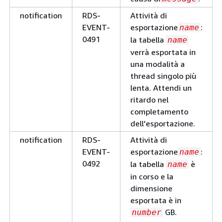
0289
cluster completato.
notification
RDS-
Attività di
manutenzione
RDS-
Il cluster di database 
EVENT-
esportazione
:
name
EVENT-
stato patchato: versi
0491
la tabella
name
0290
sorgente
verrà esportata in
version_number
una modalità a
new_version_num
thread singolo più
=>.
lenta. Attendi un
ritardo nel
manutenzione
RDS-
Preparazione
completamento
EVENT-
dell'aggiornamento i
dell'esportazione.
0363
corso:
cluster_nam
notification
RDS-
Attività di
EVENT-
esportazione
:
name
0492
la tabella
è
name
in corso e la
manutenzione
RDS-
Avvio di patch offline 
dimensione
EVENT-
istanze DB nella
esportata è in
0388
partizione
/
name
nam
GB.
number
il cluster DB:.
name