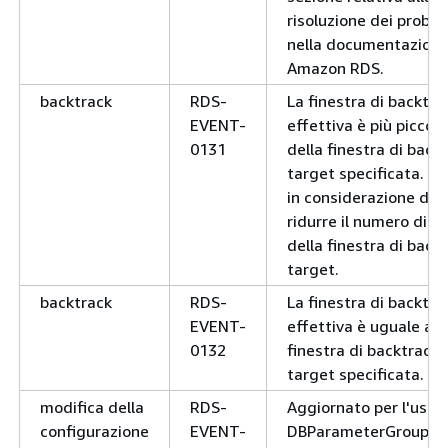
0085
stato dell'istanza
risoluzione dei proble
na
nella documentazione
di
. Risolvere il
name
Amazon RDS.
problema o eliminare
l'istanza e riprovare.
backtrack
RDS-
La finestra di backtra
EVENT-
effettiva è più piccola
0131
della finestra di back
target specificata. Pr
in considerazione di
ridurre il numero di or
della finestra di back
target.
backtrack
RDS-
La finestra di backtra
notification
RDS-
Scalabilità del cluster
EVENT-
effettiva è uguale all
EVENT-
da
a
units
units
0132
finestra di backtrack
0141
questo motivo:
reas
target specificata.
modifica della
RDS-
Aggiornato per l'uso
notification
RDS-
Il cluster DB è stato
configurazione
EVENT-
DBParameterGroup
n
EVENT-
scalato da a
.
units