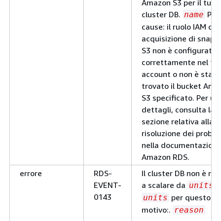
Amazon S3 per il tuo
cluster DB.
Poss
name
cause: il ruolo IAM di
acquisizione di snaps
S3 non è configurato
correttamente nel tu
account o non è stato
trovato il bucket Ama
S3 specificato. Per ult
dettagli, consulta la
sezione relativa alla
risoluzione dei proble
nella documentazione
Amazon RDS.
errore
RDS-
Il cluster DB non è riu
EVENT-
a scalare da
units
0143
per questo
units
motivo:.
reason