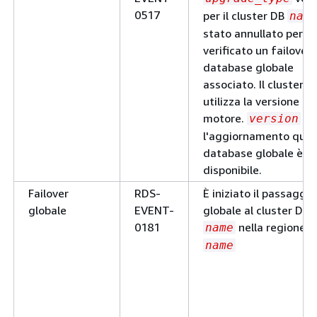
0517
per il cluster DB
nam
stato annullato perché
verificato un failover 
database globale
associato. Il cluster D
utilizza la versione de
motore.
Ri
version
l'aggiornamento quan
database globale è
disponibile.
Failover
RDS-
È iniziato il passaggio
globale
EVENT-
globale al cluster DB
0181
nella regione.
name
name