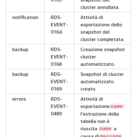
aggiornata.
cluster annullata.
manutenzione
RDS-
L’aggiornamento del
notification
RDS-
Attività di
EVENT-
cluster di database è 
EVENT-
esportazione dello
0177
corso.
0164
snapshot del
manutenzione
RDS-
È iniziato l'aggiorna
cluster completata.
EVENT-
della
version_num
backup
RDS-
Creazione snapshot
0286
versione del motore d
EVENT-
cluster
cluster di database. Il
0168
automatizzato.
cluster rimane online.
backup
RDS-
Snapshot di cluster
manutenzione
RDS-
Requisito di
EVENT-
automatizzato
EVENT-
aggiornamento del
0169
creato.
0287
sistema operativo rile
errore
RDS-
Attività di
manutenzione
RDS-
Avvio dell'aggiornam
EVENT-
esportazione
:
name
EVENT-
del sistema operativo
0489
l'estrazione della
0288
cluster in corso.
tabella non è
manutenzione
RDS-
Aggiornamento del
riuscita
a
name
EVENT-
sistema operativo del
causa di
.
message