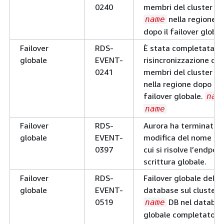
0240
membri del cluster D
nella regione
name
dopo il failover global
Failover
RDS-
È stata completata la
globale
EVENT-
risincronizzazione dei
0241
membri del cluster D
nella regione dopo il
failover globale.
nam
name
Failover
RDS-
Aurora ha terminato l
globale
EVENT-
modifica del nome DN
0397
cui si risolve l’endpoin
scrittura globale.
Failover
RDS-
Failover globale del
globale
EVENT-
database sul cluster
0519
DB nel databa
name
globale completato.