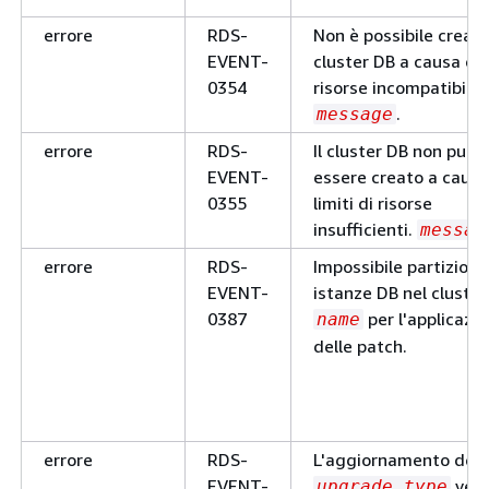
errore
RDS-
Non è possibile creare 
EVENT-
cluster DB a causa di
0354
risorse incompatibili.
.
message
errore
RDS-
Il cluster DB non può
EVENT-
essere creato a causa
0355
limiti di risorse
insufficienti.
messag
errore
RDS-
Impossibile partiziona
EVENT-
istanze DB nel cluste
0387
per l'applicazi
name
delle patch.
errore
RDS-
L'aggiornamento dell
EVENT-
vers
upgrade_type