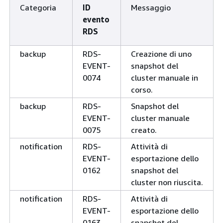
Categoria
ID
Messaggio
evento
RDS
manutenzione
RDS-
È disponibile un
EVENT-
aggiornamento della
backup
RDS-
Creazione di uno
0156
versione secondaria d
EVENT-
snapshot del
motore del database p
0074
cluster manuale in
cluster di database.
corso.
manutenzione
RDS-
La versione del motor
backup
RDS-
Snapshot del
EVENT-
cluster database è st
EVENT-
cluster manuale
0173
aggiornata.
0075
creato.
notification
RDS-
Attività di
manutenzione
RDS-
Il cluster di database 
EVENT-
esportazione dello
EVENT-
trova in uno stato ch
0162
snapshot del
0174
consente l’aggiornam
cluster non riuscita.
manutenzione
RDS-
La versione principale
notification
RDS-
Attività di
EVENT-
motore del cluster
EVENT-
esportazione dello
0176
database è stata
0163
snapshot del