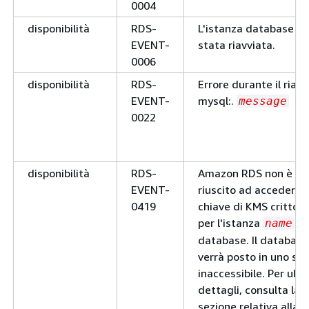
cluster globale alla
0004
versione corrisponden
disponibilità
RDS-
L'istanza database è
notification
RDS-
Migrazione da
EVENT-
stata riavviata.
name
EVENT-
0006
non riuscita.
name
0076
Motivo:
.
reason
disponibilità
RDS-
Errore durante il riavv
EVENT-
mysql:.
message
notification
RDS-
Conversione non
0022
EVENT-
riuscita
.
name
name
0077
InnoDB. Motivo:
reas
disponibilità
RDS-
Amazon RDS non è
EVENT-
riuscito ad accedere a
0419
chiave di KMS crittogr
per l'istanza
de
name
database. Il database
verrà posto in uno st
inaccessibile. Per ulter
notification
RDS-
Impossibile aggiornare
dettagli, consulta la
EVENT-
cluster DB
perc
name
sezione relativa alla