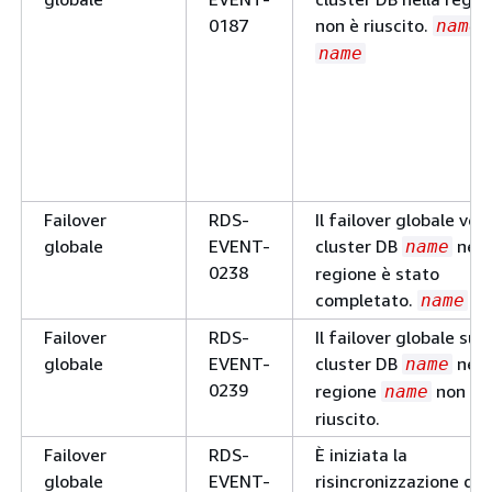
0187
non è riuscito.
name
name
Failover
RDS-
Il failover globale vers
globale
EVENT-
cluster DB
nell
name
0238
regione è stato
completato.
name
Failover
RDS-
Il failover globale sul
globale
EVENT-
cluster DB
nell
name
0239
regione
non è
name
riuscito.
Failover
RDS-
È iniziata la
globale
EVENT-
risincronizzazione dei