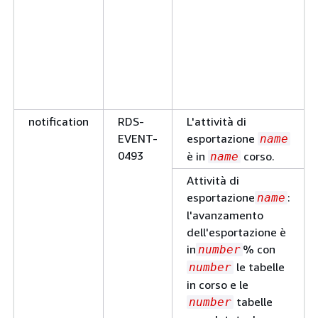
partition_n
manutenzione
RDS-
Non è stato possibile
EVENT-
aggiornare il sistema
0389
operativo del cluster 
database. Attendere 
notification
RDS-
L'attività di
finestra di manutenz
EVENT-
esportazione
name
successiva oppure
0493
è in
corso.
name
aggiornare il sistema
Attività di
operativo del cluster 
esportazione
:
database manualmen
name
l'avanzamento
manutenzione
RDS-
La versione del motor
dell'esportazione è
EVENT-
cluster DB
è st
name
in
% con
number
0518
modificata da
le tabelle
number
previous_versio
in corso e le
per allinearla
tabelle
number
current_version