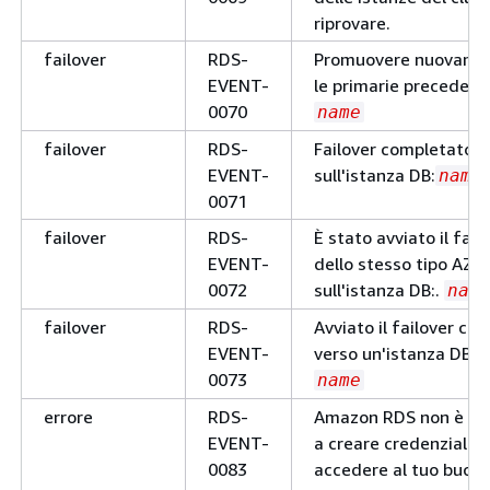
riprovare.
failover
RDS-
Promuovere nuovame
EVENT-
le primarie precedenti
0070
name
failover
RDS-
Failover completato
EVENT-
sull'istanza DB:
.
name
0071
failover
RDS-
È stato avviato il fail
EVENT-
dello stesso tipo AZ
0072
sull'istanza DB:.
nam
failover
RDS-
Avviato il failover cr
EVENT-
verso un'istanza DB:.
0073
name
errore
RDS-
Amazon RDS non è riu
EVENT-
a creare credenziali p
0083
accedere al tuo bucke