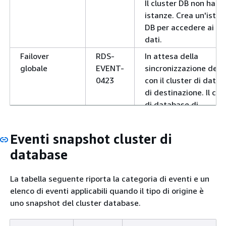
Il cluster DB non ha
istanze. Crea un'ista
DB per accedere ai tu
dati.
Failover
RDS-
In attesa della
globale
EVENT-
sincronizzazione dei d
0423
con il cluster di data
di destinazione. Il clu
di database di
destinazione corrente
ritardo rispetto al clu
Eventi snapshot cluster di
di database primario:
database
La tabella seguente riporta la categoria di eventi e un
elenco di eventi applicabili quando il tipo di origine è
uno snapshot del cluster database.