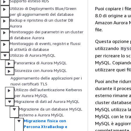
Supporto esteso RDS
Puoi copiare i f
Utilizzo di Deployments Blue/Green
per gli aggiornamenti del database
8.0 di origine a 
Backup e ripristino di un cluster DB
Amazon Aurora My
Aurora
file.
Monitoraggio dei parametri in un cluster
di database Aurora
Questa opzione p
Monitoraggio di eventi, registri e flussi
utilizzando
mys
di attività di database
per ricreare lo s
Utilizzo di Aurora MySQL
MySQL. Copiando
Panoramica di Aurora MySQL
utilizzare quei 
Sicurezza con Aurora MySQL
Aggiornamento delle applicazioni per i
Puoi anche ridurr
nuovi certificati TLS
durante il proces
Utilizzo dell'autenticazione Kerberos
esterno rimane a
per Aurora MySQL
Migrazione di dati ad Aurora MySQL
cluster database
MySQL utilizza la
Migrazione da un database MySQL
esterno a Aurora MySQL
MySQL con le tra
Migrazione fisica con
MySQL è aggiorn
Percona XtraBackup e
completamente al