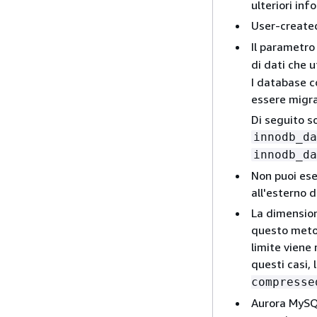
ulteriori in
User-created
Il parametr
di dati che u
I database c
essere migra
Di seguito so
innodb_da
innodb_da
Non puoi ese
all'esterno 
La dimension
questo metod
limite viene 
questi casi,
compresse
Aurora MySQL