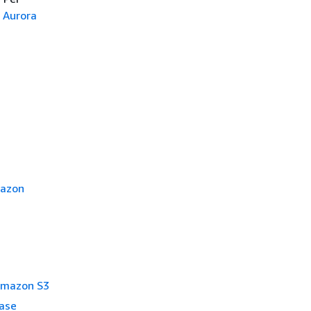
 Aurora
mazon
 Amazon S3
base