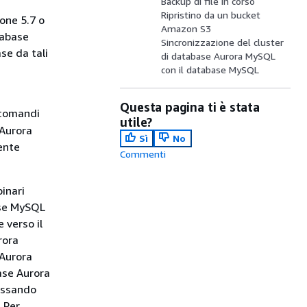
Backup di file in corso
Ripristino da un bucket
one 5.7 o
Amazon S3
atabase
Sincronizzazione del cluster
se da tali
di database Aurora MySQL
con il database MySQL
Questa pagina ti è stata
 comandi
utile?
 Aurora
Sì
No
ente
Commenti
binari
base MySQL
 verso il
rora
 Aurora
ase Aurora
assando
 Per