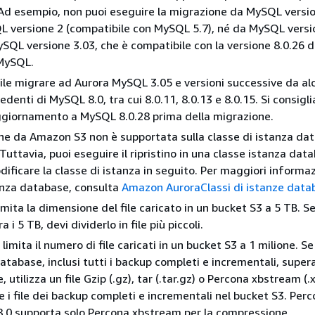
Ad esempio, non puoi eseguire la migrazione da MySQL versio
 versione 2 (compatibile con MySQL 5.7), né da MySQL versi
SQL versione 3.03, che è compatibile con la versione 8.0.26 d
MySQL.
ile migrare ad Aurora MySQL 3.05 e versioni successive da al
edenti di MySQL 8.0, tra cui 8.0.11, 8.0.13 e 8.0.15. Si consigli
ggiornamento a MySQL 8.0.28 prima della migrazione.
ne da Amazon S3 non è supportata sulla classe di istanza da
Tuttavia, puoi eseguire il ripristino in una classe istanza dat
ificare la classe di istanza in seguito. Per maggiori informaz
tanza database, consulta
Amazon AuroraClassi di istanze data
ita la dimensione del file caricato in un bucket S3 a 5 TB. Se 
 i 5 TB, devi dividerlo in file più piccoli.
mita il numero di file caricati in un bucket S3 a 1 milione. Se 
atabase, inclusi tutti i backup completi e incrementali, super
le, utilizza un file Gzip (.gz), tar (.tar.gz) o Percona xbstream 
e i file dei backup completi e incrementali nel bucket S3. Per
.0 supporta solo Percona xbstream per la compressione.