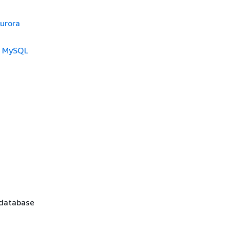
Aurora
se MySQL
r database