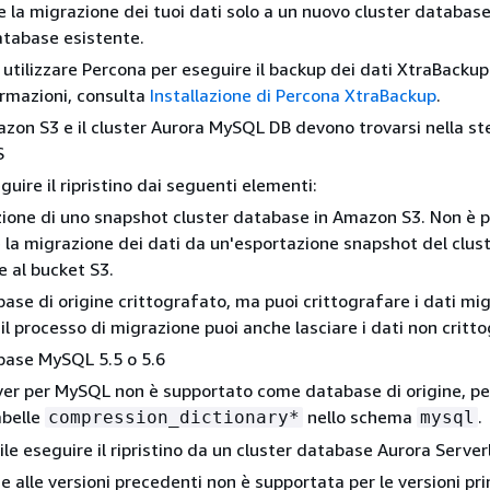
e la migrazione dei tuoi dati solo a un nuovo cluster database
atabase esistente.
 utilizzare Percona per eseguire il backup dei dati XtraBackup
formazioni, consulta
Installazione di Percona XtraBackup
.
azon S3 e il cluster Aurora MySQL DB devono trovarsi nella st
S
uire il ripristino dai seguenti elementi:
ione di uno snapshot cluster database in Amazon S3. Non è p
 la migrazione dei dati da un'esportazione snapshot del clus
 al bucket S3.
ase di origine crittografato, ma puoi crittografare i dati mig
il processo di migrazione puoi anche lasciare i dati non critto
base MySQL 5.5 o 5.6
er per MySQL non è supportato come database di origine, p
abelle
nello schema
.
compression_dictionary*
mysql
le eseguire il ripristino da un cluster database Aurora Server
 alle versioni precedenti non è supportata per le versioni prin