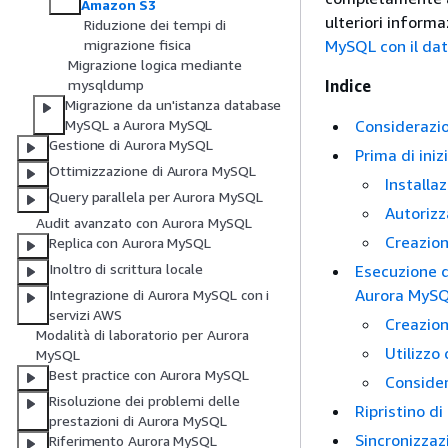
Amazon S3
ulteriori informa
Riduzione dei tempi di
MySQL con il dat
migrazione fisica
Migrazione logica mediante
Indice
mysqldump
Migrazione da un'istanza database
Considerazio
MySQL a Aurora MySQL
Gestione di Aurora MySQL
Prima di iniz
Ottimizzazione di Aurora MySQL
Installa
Query parallela per Aurora MySQL
Autorizz
Audit avanzato con Aurora MySQL
Creazion
Replica con Aurora MySQL
Inoltro di scrittura locale
Esecuzione d
Aurora MyS
Integrazione di Aurora MySQL con i
servizi AWS
Creazion
Modalità di laboratorio per Aurora
Utilizzo
MySQL
Best practice con Aurora MySQL
Consider
Risoluzione dei problemi delle
Ripristino d
prestazioni di Aurora MySQL
Sincronizzaz
Riferimento Aurora MySQL