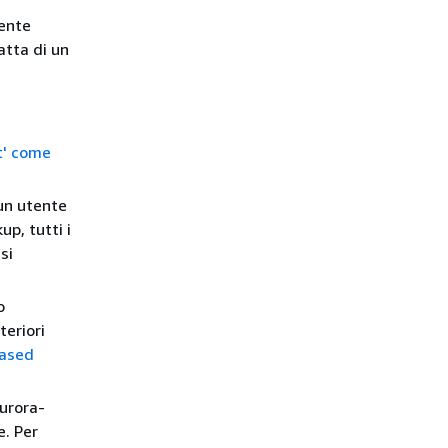
tente
atta di un
t' come
un utente
up, tutti i
si
o
lteriori
based
Aurora-
e. Per