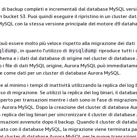
ile di backup completi e incrementali dal database MySQL versi
un bucket S3. Puoi quindi eseguire il ripristino in un cluster d
SQL con la stessa versione principale del motore d9 dataha
uò essere molto più veloce rispetto alla migrazione dei dati
, in quanto l'utilizzo di
riproduce tutti i
qldump
mysqldump
chema e i dati dal database di origine nel cluster di database
 i file di dati MySQL origine, Aurora MySQL può immediatam
file come dati per un cluster di database Aurora MySQL.
e al minimo i tempi di inattività utilizzando la replica dei log 
so di migrazione. Se utilizzi la replica dei log binari, il data
perto per transazioni mentre i dati sono in fase di migrazione
 Aurora MySQL. Dopo la creazione del cluster di database Au
 replica dei log binari per sincronizzare il cluster di database
nsazioni avvenute dopo il backup. Quando il cluster di datab
ato con il database MySQL, la migrazione viene terminata p
 cluster di database Aurora MySQL per le nuove transazioni.