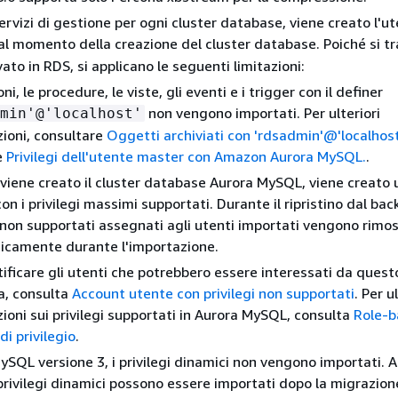
ervizi di gestione per ogni cluster database, viene creato l'u
al momento della creazione del cluster database. Poiché si tr
ato in RDS, si applicano le seguenti limitazioni:
ni, le procedure, le viste, gli eventi e i trigger con il definer
non vengono importati. Per ulteriori
min'@'localhost'
ioni, consultare
Oggetti archiviati con 'rdsadmin'@'localhos
e
Privilegi dell'utente master con Amazon Aurora MySQL.
.
iene creato il cluster database Aurora MySQL, viene creato 
n i privilegi massimi supportati. Durante il ripristino dal back
i non supportati assegnati agli utenti importati vengono rimos
icamente durante l'importazione.
tificare gli utenti che potrebbero essere interessati da quest
a, consulta
Account utente con privilegi non supportati
. Per u
ioni sui privilegi supportati in Aurora MySQL, consulta
Role-
di privilegio
.
ySQL versione 3, i privilegi dinamici non vengono importati. 
privilegi dinamici possono essere importati dopo la migrazion