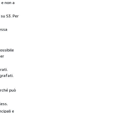
 e non a
 su S3. Per
essa
ossibile
ter
rati.
grafati.
erché può
less.
cipali e