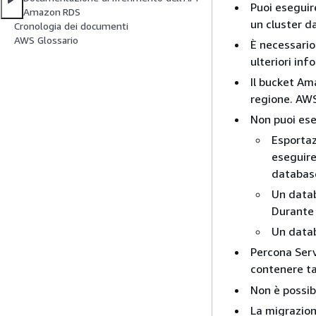
Puoi eseguir
Amazon RDS
un cluster d
Cronologia dei documenti
AWS Glossario
È necessario
ulteriori in
Il bucket Am
regione. AW
Non puoi eseg
Esportaz
eseguire
database
Un datab
Durante 
Un data
Percona Serv
contenere t
Non è possibi
La migrazione