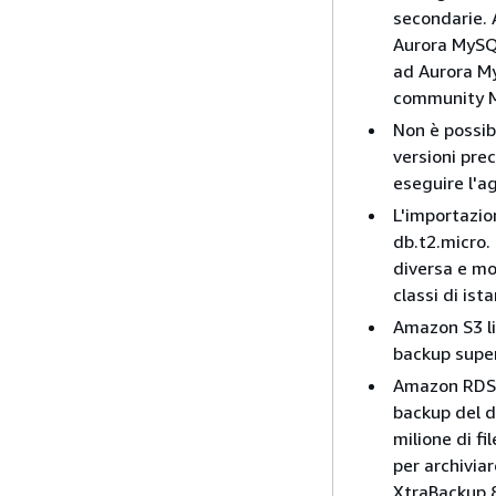
secondarie. 
Aurora MySQL
ad Aurora My
community 
Non è possib
versioni prec
eseguire l'a
L'importazio
db.t2.micro. 
diversa e mod
classi di is
Amazon S3 lim
backup supera
Amazon RDS li
backup del d
milione di fi
per archiviar
XtraBackup 8