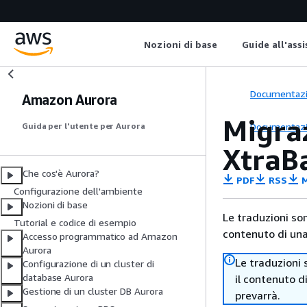
Nozioni di base
Guide all'ass
Documentaz
Amazon Aurora
Migra
Documentaz
Guida per l'utente per Aurora
XtraB
Che cos'è Aurora?
PDF
RSS
M
Configurazione dell'ambiente
Nozioni di base
Le traduzioni so
Tutorial e codice di esempio
contenuto di una 
Accesso programmatico ad Amazon
Aurora
Le traduzioni 
Configurazione di un cluster di
database Aurora
il contenuto d
Gestione di un cluster DB Aurora
prevarrà.