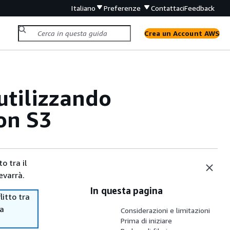
Italiano
Preferenze
Contattaci
Feedback
Crea un Account AWS
utilizzando
on S3
o tra il
evarrà.
In questa pagina
itto tra
ma
Considerazioni e limitazioni
Prima di iniziare