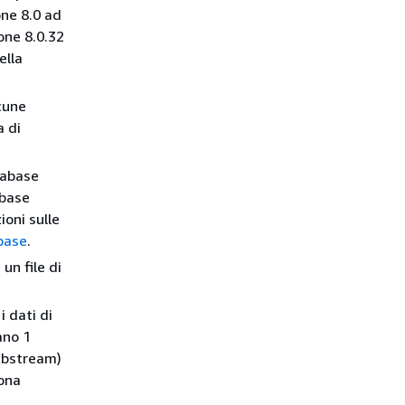
ne 8.0 ad
one 8.0.32
ella
cune
a di
tabase
abase
ioni sulle
base
.
un file di
i dati di
ano 1
(.xbstream)
cona