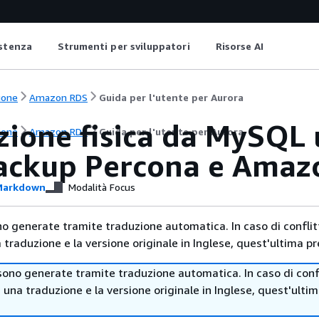
istenza
Strumenti per sviluppatori
Risorse AI
ione
Amazon RDS
Guida per l'utente per Aurora
zione fisica da MySQL 
ione
Amazon RDS
Guida per l'utente per Aurora
ackup Percona e Amaz
arkdown
Modalità Focus
no generate tramite traduzione automatica. In caso di conflitt
traduzione e la versione originale in Inglese, quest'ultima pr
sono generate tramite traduzione automatica. In caso di confl
i una traduzione e la versione originale in Inglese, quest'ulti