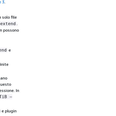
e 3
.
solo file
.
oextend
non possono
e
end
inite
zano
questo
essione. In
TiB –
 e plugin