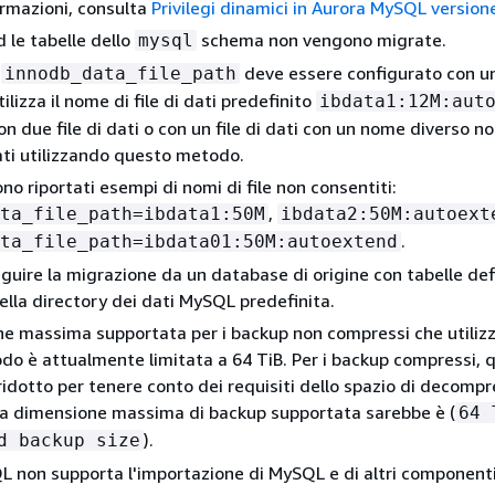
formazioni, consulta
Privilegi dinamici in Aurora MySQL version
 le tabelle dello
schema non vengono migrate.
mysql
o
deve essere configurato con un 
innodb_data_file_path
tilizza il nome di file di dati predefinito
ibdata1:12M:aut
on due file di dati o con un file di dati con un nome diverso 
ti utilizzando questo metodo.
no riportati esempi di nomi di file non consentiti:
,
ta_file_path=ibdata1:50M
ibdata2:50M:autoext
.
ta_file_path=ibdata01:50M:autoextend
guire la migrazione da un database di origine con tabelle def
della directory dei dati MySQL predefinita.
e massima supportata per i backup non compressi che utiliz
o è attualmente limitata a 64 TiB. Per i backup compressi, 
ridotto per tenere conto dei requisiti dello spazio di decompr
 la dimensione massima di backup supportata sarebbe è (
64 
).
d backup size
 non supporta l'importazione di MySQL e di altri componenti