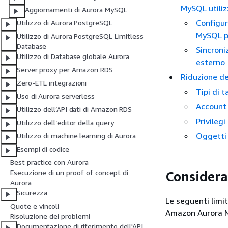
MySQL utiliz
Aggiornamenti di Aurora MySQL
Configur
Utilizzo di Aurora PostgreSQL
MySQL pe
Utilizzo di Aurora PostgreSQL Limitless
Database
Sincroni
Utilizzo di Database globale Aurora
esterno
Server proxy per Amazon RDS
Riduzione de
Zero-ETL integrazioni
Tipi di 
Uso di Aurora serverless
Account 
Utilizzo dell’API dati di Amazon RDS
Privileg
Utilizzo dell’editor della query
Oggetti 
Utilizzo di machine learning di Aurora
Esempi di codice
Best practice con Aurora
Esecuzione di un proof of concept di
Considera
Aurora
Sicurezza
Le seguenti limit
Quote e vincoli
Amazon Aurora 
Risoluzione dei problemi
Documentazione di riferimento dell'API