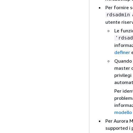
Per fornire s
rdsadmin
utente riserv
Le funzio
'rdsad
informaz
definer
Quando v
master co
privileg
automat
Per iden
problem
informaz
modello 
Per Aurora M
supported i 