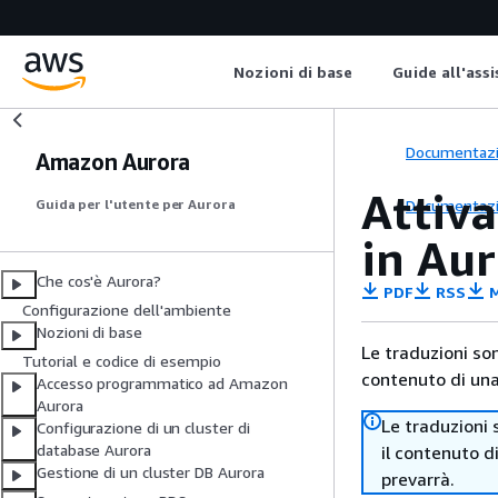
Nozioni di base
Guide all'ass
Documentaz
Amazon Aurora
Attiva
Documentaz
Guida per l'utente per Aurora
in Au
Che cos'è Aurora?
PDF
RSS
M
Configurazione dell'ambiente
Nozioni di base
Le traduzioni so
Tutorial e codice di esempio
contenuto di una 
Accesso programmatico ad Amazon
Aurora
Le traduzioni 
Configurazione di un cluster di
database Aurora
il contenuto d
Gestione di un cluster DB Aurora
prevarrà.