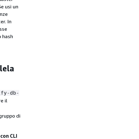
Se usi un
anze
er. In
esse
o hash
lela
ify-db-
e il
gruppo di
 con CLI