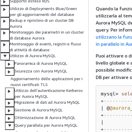
Supporto esteso RDS
Quando la funzio
Utilizzo di Deployments Blue/Green
per gli aggiornamenti del database
utilizzarla al te
Backup e ripristino di un cluster DB
Aurora MySQL det
Aurora
query. Per infor
Monitoraggio dei parametri in un cluster
utilizzano la fu
di database Aurora
in parallelo in 
Monitoraggio di eventi, registri e flussi
di attività di database
Puoi attivare o 
Utilizzo di Aurora MySQL
livello globale e
Panoramica di Aurora MySQL
possibile modifi
Sicurezza con Aurora MySQL
DB per attivare o
Aggiornamento delle applicazioni per i
nuovi certificati TLS
Utilizzo dell'autenticazione Kerberos
mysql
>
sel
per Aurora MySQL
+
---------
Migrazione di dati ad Aurora MySQL
|
 @
@aurora
Gestione di Aurora MySQL
+
---------
Ottimizzazione di Aurora MySQL
|
Query parallela per Aurora MySQL
+
---------