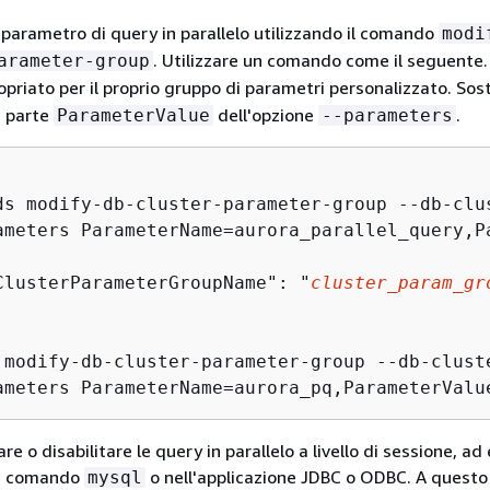
l parametro di query in parallelo utilizzando il comando
modi
. Utilizzare un comando come il seguente.
arameter-group
opriato per il proprio gruppo di parametri personalizzato. Sos
a parte
dell'opzione
.
ParameterValue
--parameters
ds modify-db-cluster-parameter-group --db-clu
ClusterParameterGroupName": "
cluster_param_gr
 modify-db-cluster-parameter-group --db-clust
ameters ParameterName=aurora_pq,ParameterValu
are o disabilitare le query in parallelo a livello di sessione, a
 di comando
o nell'applicazione JDBC o ODBC. A questo
mysql