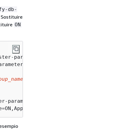
fy-db-
 Sostituire
tituire
ON
ster-parameter-group-name 
cluster_param_group
oup_name
"

er-parameter-group-name 
cluster_param_group_n
e=ON,ApplyMethod=pending-reboot
d esempio