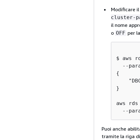
Modificare i
cluster-p
il nome appr
o
per l
OFF
$ 
aws r
{
    "DB
}
aws rds
  --par
Puoi anche abilit
tramite la riga