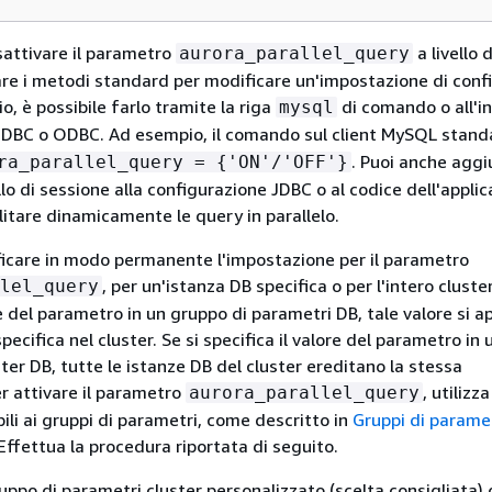
isattivare il parametro
a livello d
aurora_parallel_query
zare i metodi standard per modificare un'impostazione di conf
o, è possibile farlo tramite la riga
di comando o all'in
mysql
 JDBC o ODBC. Ad esempio, il comando sul client MySQL stan
. Puoi anche aggi
ora_parallel_query =
{
'ON'/'OFF'}
lo di sessione alla configurazione JDBC o al codice dell'appli
ilitare dinamicamente le query in parallelo.
ficare in modo permanente l'impostazione per il parametro
, per un'istanza DB specifica o per l'intero cluster
lel_query
re del parametro in un gruppo di parametri DB, tale valore si ap
pecifica nel cluster. Se si specifica il valore del parametro in
ter DB, tutte le istanze DB del cluster ereditano la stessa
r attivare il parametro
, utilizza
aurora_parallel_query
ili ai gruppi di parametri, come descritto in
Gruppi di paramet
 Effettua la procedura riportata di seguito.
uppo di parametri cluster personalizzato (scelta consigliata) 