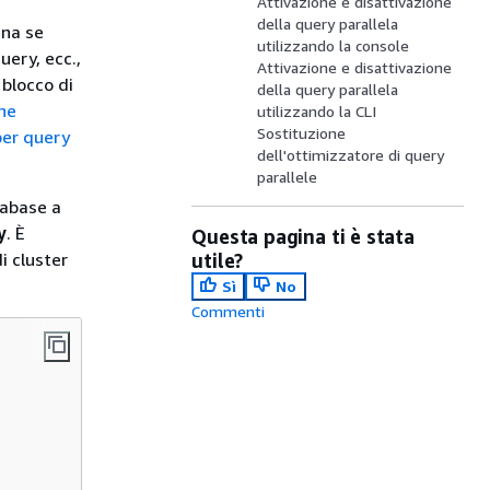
Attivazione e disattivazione
della query parallela
ina se
utilizzando la console
uery, ecc.,
Attivazione e disattivazione
 blocco di
della query parallela
che
utilizzando la CLI
Sostituzione
per query
dell'ottimizzatore di query
parallele
tabase a
y
. È
Questa pagina ti è stata
i cluster
utile?
Sì
No
Commenti