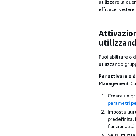
utilizzare la que
efficace, vedere
Attivazio
utilizzan
Puoi abilitare o d
utilizzando grupp
Per attivare o d
Management Co
Creare un gr
parametri p
Imposta
aur
predefinita,
funzionalità 
Se si utilizz