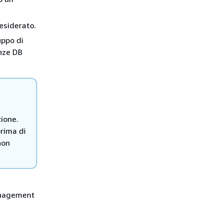
esiderato.
uppo di
anze DB
zione.
prima di
non
anagement