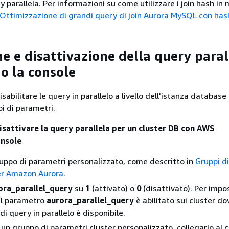
ry parallela. Per informazioni su come utilizzare i join hash in
Ottimizzazione di grandi query di join Aurora MySQL con hash
ne e disattivazione della query paral
do la console
isabilitare le query in parallelo a livello dell'istanza database
i di parametri.
isattivare la query parallela per un cluster DB con AWS
nsole
uppo di parametri personalizzato, come descritto in
Gruppi di
er Amazon Aurora
.
ora_parallel_query
su
1
(attivato) o
0
(disattivato). Per impo
 il parametro
aurora_parallel_query
è abilitato sui cluster do
di query in parallelo è disponibile.
a un gruppo di parametri cluster personalizzato, collegarlo al c