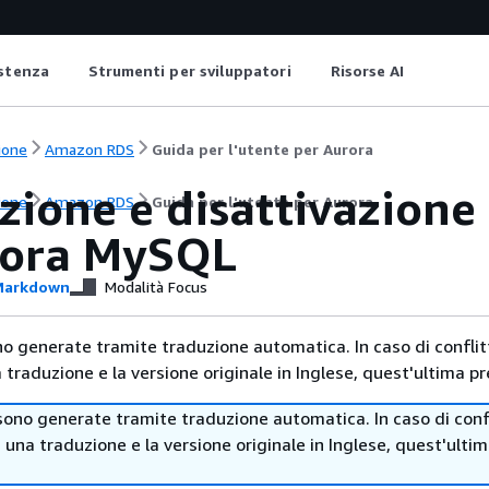
istenza
Strumenti per sviluppatori
Risorse AI
ione
Amazon RDS
Guida per l'utente per Aurora
zione e disattivazione 
ione
Amazon RDS
Guida per l'utente per Aurora
rora MySQL
arkdown
Modalità Focus
no generate tramite traduzione automatica. In caso di conflitt
traduzione e la versione originale in Inglese, quest'ultima pr
sono generate tramite traduzione automatica. In caso di confl
i una traduzione e la versione originale in Inglese, quest'ulti