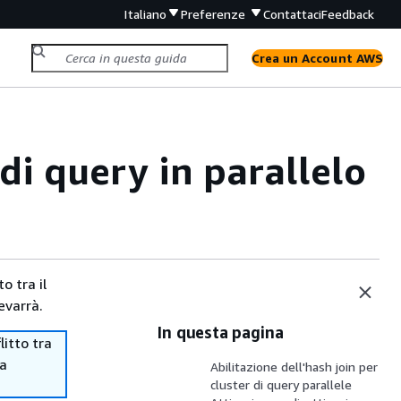
Italiano
Preferenze
Contattaci
Feedback
Crea un Account AWS
di query in parallelo
o tra il
evarrà.
In questa pagina
itto tra
ma
Abilitazione dell'hash join per
cluster di query parallele