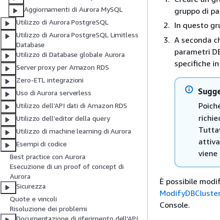
Aggiornamenti di Aurora MySQL
gruppo di pa
Utilizzo di Aurora PostgreSQL
In questo gr
Utilizzo di Aurora PostgreSQL Limitless
A seconda ch
Database
parametri DB,
Utilizzo di Database globale Aurora
specifiche in
Server proxy per Amazon RDS
Zero-ETL integrazioni
Sugg
Uso di Aurora serverless
Poich
Utilizzo dell’API dati di Amazon RDS
richie
Utilizzo dell’editor della query
Tuttav
Utilizzo di machine learning di Aurora
attiva
Esempi di codice
viene 
Best practice con Aurora
Esecuzione di un proof of concept di
Aurora
È possibile modif
Sicurezza
ModifyDBCluste
Quote e vincoli
Console.
Risoluzione dei problemi
Documentazione di riferimento dell'API