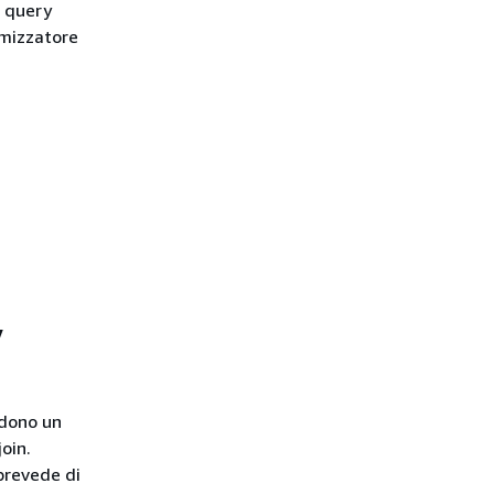
e query
imizzatore
y
edono un
oin.
 prevede di