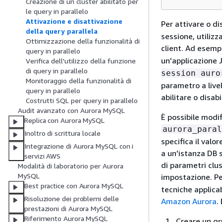
Creazione di un cluster abilitato per
le query in parallelo
Attivazione e disattivazione
Per attivare o d
della query parallela
sessione, utiliz
Ottimizzazione della funzionalità di
client. Ad esempi
query in parallelo
un'applicazione
Verifica dell'utilizzo della funzione
di query in parallelo
session aur
Monitoraggio della funzionalità di
parametro a livel
query in parallelo
abilitare o disab
Costrutti SQL per query in parallelo
Audit avanzato con Aurora MySQL
È possibile modi
Replica con Aurora MySQL
aurora_paral
Inoltro di scrittura locale
specifica il valo
Integrazione di Aurora MySQL con i
a un'istanza DB s
servizi AWS
di parametri clus
Modalità di laboratorio per Aurora
MySQL
impostazione. Pe
Best practice con Aurora MySQL
tecniche applicab
Risoluzione dei problemi delle
Amazon Aurora
.
prestazioni di Aurora MySQL
Riferimento Aurora MySQL
Creare un gr