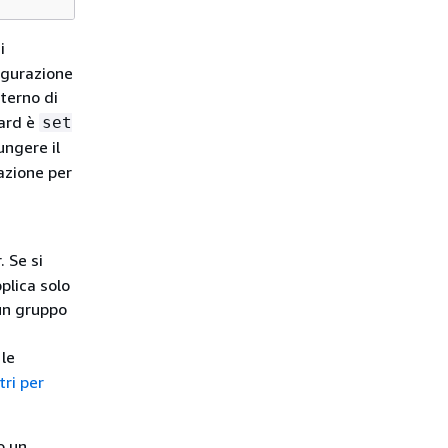
i
igurazione
terno di
dard è
set
ungere il
cazione per
. Se si
plica solo
 un gruppo
 le
ri per
o un