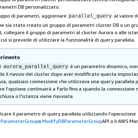
rametri DB personalizzato.
uppo di parametri, aggiornare
al valore d
parallel_query
e sia stato creato un gruppo di parametri cluster DB o un gr
 collegare il gruppo di parametri al cluster Aurora o alle ist
 cui si prevede di utilizzare la funzionalità di query parallela.
erimento
é
è un parametro dinamico, non
aurora_parallel_query
de il riavvio del cluster dopo aver modificato questa imposta
ia, qualsiasi connessione che utilizzava una query parallela 
re l'opzione continuerà a farlo fino a quando la connessione 
chiusa o l'istanza viene riavviata.
icare il parametro di query parallela utilizzando l'operazione
rParameterGroup
o
ModifyDBParameterGroup
API o il AWS M