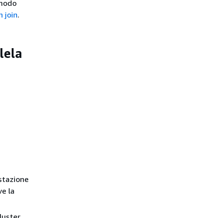
 modo
 join
.
lela
stazione
ve la
luster