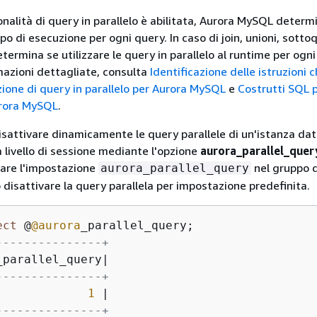
nalità di query in parallelo è abilitata, Aurora MySQL determ
mpo di esecuzione per ogni query. In caso di join, unioni, sottoq
ermina se utilizzare le query in parallelo al runtime per ogni
mazioni dettagliate, consulta
Identificazione delle istruzioni 
nzione di query in parallelo per Aurora MySQL
e
Costrutti SQL 
Aurora MySQL
.
disattivare dinamicamente le query parallele di un'istanza da
 a livello di sessione mediante l'opzione
aurora_parallel_quer
care l'impostazione
nel gruppo d
aurora_parallel_query
 disattivare la query parallela per impostazione predefinita.
ect
 @
@aurora
---------------+
_parallel_query
|
---------------+
1
|
---------------+