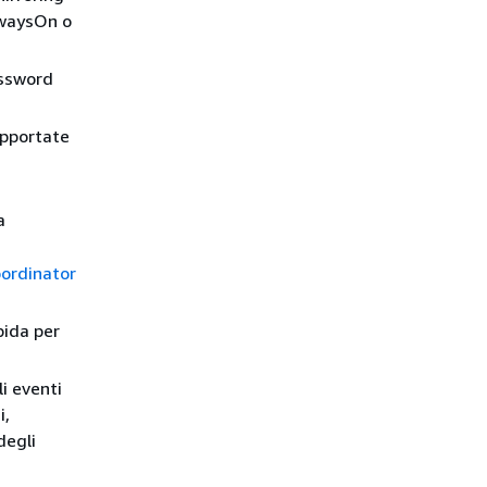
AlwaysOn o
assword
upportate
a
oordinator
pida per
li eventi
i,
degli