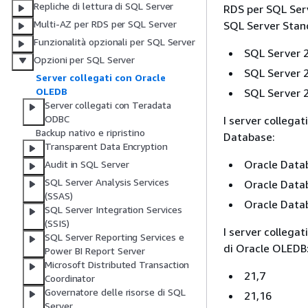
Repliche di lettura di SQL Server
RDS per SQL Serv
Multi-AZ per RDS per SQL Server
SQL Server Stand
Funzionalità opzionali per SQL Server
SQL Server 2
Opzioni per SQL Server
SQL Server 2
Server collegati con Oracle
OLEDB
SQL Server 2
Server collegati con Teradata
ODBC
I server collega
Backup nativo e ripristino
Database:
Transparent Data Encryption
Oracle Datab
Audit in SQL Server
SQL Server Analysis Services
Oracle Datab
(SSAS)
Oracle Datab
SQL Server Integration Services
(SSIS)
I server collegat
SQL Server Reporting Services e
di Oracle OLEDB
Power BI Report Server
Microsoft Distributed Transaction
21,7
Coordinator
Governatore delle risorse di SQL
21,16
Server