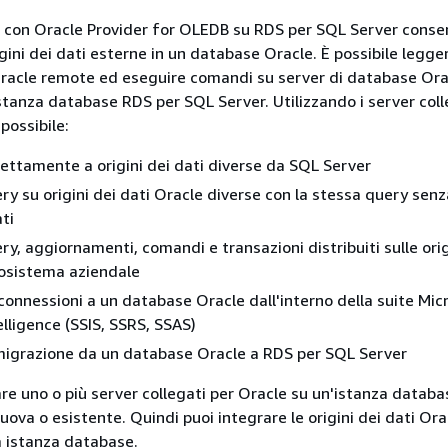
ti con Oracle Provider for OLEDB su RDS per SQL Server conse
gini dei dati esterne in un database Oracle. È possibile legge
 Oracle remote ed eseguire comandi su server di database Ora
istanza database RDS per SQL Server. Utilizzando i server coll
possibile:
ettamente a origini dei dati diverse da SQL Server
ry su origini dei dati Oracle diverse con la stessa query senz
ti
ry, aggiornamenti, comandi e transazioni distribuiti sulle orig
cosistema aziendale
 connessioni a un database Oracle dall'interno della suite Mic
elligence (SSIS, SSRS, SSAS)
migrazione da un database Oracle a RDS per SQL Server
vare uno o più server collegati per Oracle su un'istanza datab
ova o esistente. Quindi puoi integrare le origini dei dati Ora
a istanza database.