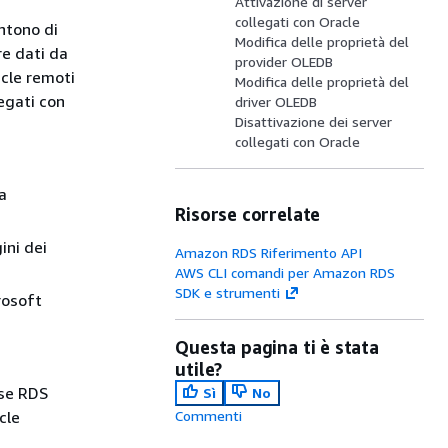
Attivazione di server
collegati con Oracle
ntono di
Modifica delle proprietà del
re dati da
provider OLEDB
cle remoti
Modifica delle proprietà del
egati con
driver OLEDB
Disattivazione dei server
collegati con Oracle
a
Risorse correlate
ini dei
Amazon RDS Riferimento API
AWS CLI comandi per Amazon RDS
SDK e strumenti
rosoft
Questa pagina ti è stata
utile?
ase RDS
Sì
No
cle
Commenti