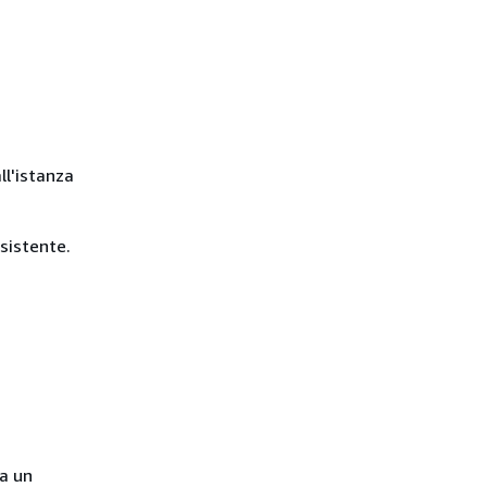
ll'istanza
sistente.
ca un