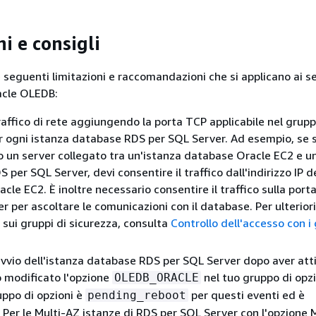
i e consigli
e seguenti limitazioni e raccomandazioni che si applicano ai s
acle OLEDB:
traffico di rete aggiungendo la porta TCP applicabile nel grupp
r ogni istanza database RDS per SQL Server. Ad esempio, se s
 un server collegato tra un'istanza database Oracle EC2 e u
per SQL Server, devi consentire il traffico dall'indirizzo IP d
le EC2. È inoltre necessario consentire il traffico sulla porta
r per ascoltare le comunicazioni con il database. Per ulteriori
 sui gruppi di sicurezza, consulta
Controllo dell'accesso con i 
avvio dell'istanza database RDS per SQL Server dopo aver att
o modificato l'opzione
nel tuo gruppo di opzi
OLEDB_ORACLE
uppo di opzioni è
per questi eventi ed è
pending_reboot
. Per le Multi-AZ istanze di RDS per SQL Server con l'opzione 