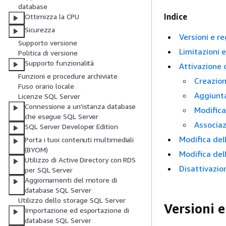
database
Indice
Ottimizza la CPU
Sicurezza
Versioni e r
Supporto versione
Limitazioni e
Politica di versione
Supporto funzionalità
Attivazione 
Funzioni e procedure archiviate
Creazio
Fuso orario locale
Aggiunta
Licenze SQL Server
Connessione a un'istanza database
Modifica
che esegue SQL Server
Associaz
SQL Server Developer Edition
Modifica del
Porta i tuoi contenuti multimediali
(BYOM)
Modifica del
Utilizzo di Active Directory con RDS
Disattivazio
per SQL Server
Aggiornamenti del motore di
database SQL Server
Utilizzo dello storage SQL Server
Versioni 
Importazione ed esportazione di
database SQL Server