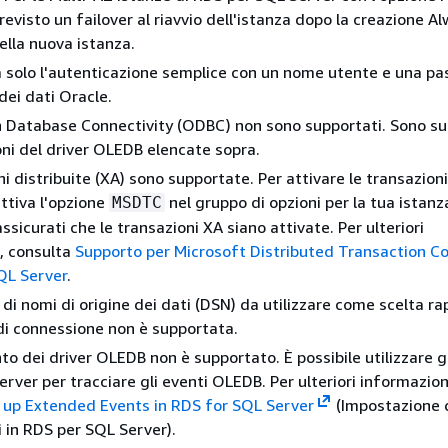
previsto un failover al riavvio dell'istanza dopo la creazione 
 della nuova istanza.
 solo l'autenticazione semplice con un nome utente e una p
 dei dati Oracle.
n Database Connectivity (ODBC) non sono supportati. Sono s
ioni del driver OLEDB elencate sopra.
i distribuite (XA) sono supportate. Per attivare le transazioni
attiva l'opzione
nel gruppo di opzioni per la tua istanz
MSDTC
sicurati che le transazioni XA siano attivate. Per ulteriori
, consulta
Supporto per Microsoft Distributed Transaction C
QL Server
.
 di nomi di origine dei dati (DSN) da utilizzare come scelta ra
di connessione non è supportata.
to dei driver OLEDB non è supportato. È possibile utilizzare g
rver per tracciare gli eventi OLEDB. Per ulteriori informazion
 up Extended Events in RDS for SQL Server
(Impostazione 
i in RDS per SQL Server).