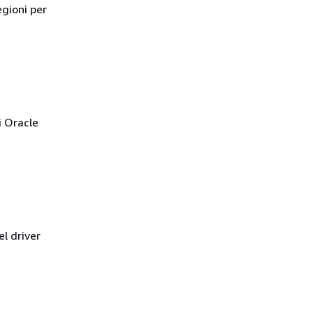
egioni per
i Oracle
el driver