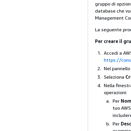
gruppo di opzioni
database che vuo
Management Con
La seguente proc
Per creare il gr
Accedi a AWS
https://con
Nel pannello
Seleziona
Cr
Nella finest
operazioni:
Per
Nom
tuo AWS
includere
Per
Desc
esempi