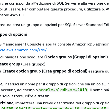
 che corrisponda all'edizione di SQL Server e alla versione de
i utilizzare. Per completare questa procedura, utilizzare o. 
sole AWS CLI
edura crea un gruppo di opzioni per SQL Server Standard Edi
uppo di opzioni
 Management Console e apri la console Amazon RDS all'indir
sole.aws.amazon.com/rds/
.
 di navigazione scegliere
Option groups (Gruppi di opzioni)
.
eate group
(Crea gruppo).
ra
Create option group (Crea gruppo di opzioni)
eseguire q
e
, inserisci un nome per il gruppo di opzioni che sia unico all'
 account, ad esempio
. Il nome pu
oracle-oledb-se-2019
 solo lettere, cifre e trattini.
rizione
, immettere una breve descrizione del gruppo di opzio
o
OLEDB_ORACLE option group for SQL Server SE 