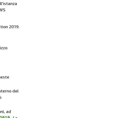
ll'istanza
AWS
tion 2019.
izzo
ueste
interno del
ò
ni, ad
. La
2019