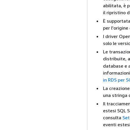
abilitata, è 
il ripristino
È supportata
per l'origine
I driver Ope
solo le vers
Le transazion
distribuite, 
database e as
informazioni
in RDS per S
La creazione
una stringa 
Il tracciamen
estesi SQL Se
consulta
Set
eventi estes