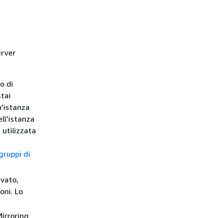
erver
o di
tai
n'istanza
ell'istanza
 utilizzata
gruppi di
ivato,
oni. Lo
Mirroring