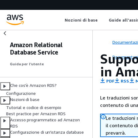
Nozioni di base
Guide all'ass
Documentaz
Amazon Relational
Database Service
Suppo
Documentaz
Guida per l’utente
in Am
PDF
RSS
M
Che cos'è Amazon RDS?
Configurazione
Le traduzioni so
Nozioni di base
contenuto di una 
Tutorial e codice di esempio
Best practice per Amazon RDS
Le traduzioni 
Accesso programmatico ad Amazon
il contenuto d
RDS
Configurazione di un'istanza database
prevarrà.