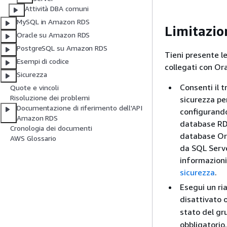
Attività DBA comuni
MySQL in Amazon RDS
Limitazion
Oracle su Amazon RDS
PostgreSQL su Amazon RDS
Tieni presente l
Esempi di codice
collegati con Or
Sicurezza
Consenti il 
Quote e vincoli
Risoluzione dei problemi
sicurezza pe
Documentazione di riferimento dell'API
configurando
Amazon RDS
database RDS 
Cronologia dei documenti
database Orac
AWS Glossario
da SQL Serve
informazioni
sicurezza
.
Esegui un ri
disattivato 
stato del gr
obbligatorio