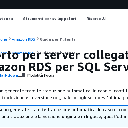
istenza
Strumenti per sviluppatori
Risorse AI
ione
Amazon RDS
Guida per l’utente
rto per server collega
ione
Amazon RDS
Guida per l’utente
azon RDS per SQL Ser
arkdown
Modalità Focus
no generate tramite traduzione automatica. In caso di conflitt
traduzione e la versione originale in Inglese, quest'ultima pr
sono generate tramite traduzione automatica. In caso di confl
i una traduzione e la versione originale in Inglese, quest'ulti