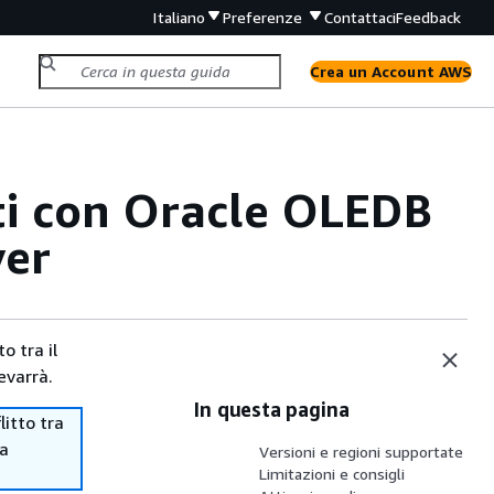
Italiano
Preferenze
Contattaci
Feedback
Crea un Account AWS
ti con Oracle OLEDB
ver
o tra il
evarrà.
In questa pagina
itto tra
ma
Versioni e regioni supportate
Limitazioni e consigli