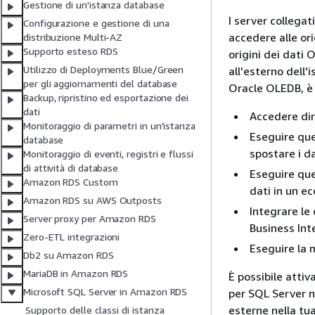
Gestione di un'istanza database
I server collega
Configurazione e gestione di una
accedere alle ori
distribuzione Multi-AZ
Supporto esteso RDS
origini dei dati
Utilizzo di Deployments Blue/Green
all'esterno dell'
per gli aggiornamenti del database
Oracle OLEDB, è 
Backup, ripristino ed esportazione dei
dati
Accedere dir
Monitoraggio di parametri in un'istanza
Eseguire que
database
spostare i da
Monitoraggio di eventi, registri e flussi
di attività di database
Eseguire que
Amazon RDS Custom
dati in un e
Amazon RDS su AWS Outposts
Integrare le
Server proxy per Amazon RDS
Business Int
Zero-ETL integrazioni
Eseguire la 
Db2 su Amazon RDS
MariaDB in Amazon RDS
È possibile atti
Microsoft SQL Server in Amazon RDS
per SQL Server nu
esterne nella tu
Supporto delle classi di istanza