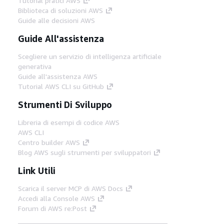
Tutorial pratici AWS
Biblioteca di soluzioni AWS
Guide alle decisioni AWS
Guide All'assistenza
Scegliere un servizio di intelligenza artificiale
generativa
Guide all'assistenza AWS
Tutorial AWS CLI su GitHub
Strumenti Di Sviluppo
Libreria di esempi di codice AWS
AWS CLI
Centro builder AWS
Blog AWS sugli strumenti per sviluppatori
Link Utili
Scarica il server MCP di AWS Docs
Accedi alla Console AWS
Forum di AWS re:Post