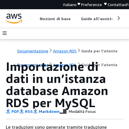
Italiano
Preferenze
Contattaci
F
Nozioni di base
Guide all'assistenza
Documentazione
Amazon RDS
Guida per l’utente
Importazione di
Documentazione
Amazon RDS
Guida per l’utente
dati in un’istanza
database Amazon
RDS per MySQL
PDF
RSS
Markdown
Modalità Focus
Le traduzioni sono generate tramite traduzione